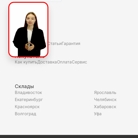
О компаниии
О нас
Полезное
Скидки и акции
Статьи
Гарантия
Покупателю
Как купить
Доставка
Оплата
Сервис
Склады
Владивосток
Ярославль
Екатеринбург
Челябинск
Красноярск
Хабаровск
Волгоград
Уфа