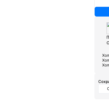
П
С
Хол
Хол
Хол
Cохр