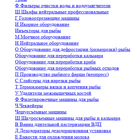
Ф
Фильтры очистки воды и водоумягчители
Ш
Шкафы нейтральные профессиональные
Г
Головоотрезающие машины
И
Икорное оборудование
Инъекторы для рыбы
М
Моечное оборудование
Н
Нейтральное оборудование
О
Оборудование для дефростации (разморозки) рыбы
Оборудование для переработки кальмара
Оборудование для переработки краба
Оборудование для переработки рыбных отходов
П
Производство рыбного фарша (неопресс)
С
Слайсеры для нарезки рыбы
Т
Термокамеры вялки и копчения рыбы
У
Удалители межмышечных костей
Ф
Филетировочные машины для рыбы
Ч
Чеквейеры
Чешуесъёмные машины
Ш
Шкуросъемные машины для рыбы и кальмара
В
Ванна длительной пастеризации ВДП
Д
Дезодораторы дезодорационная установка
Е
Емкости для охлаждения молока