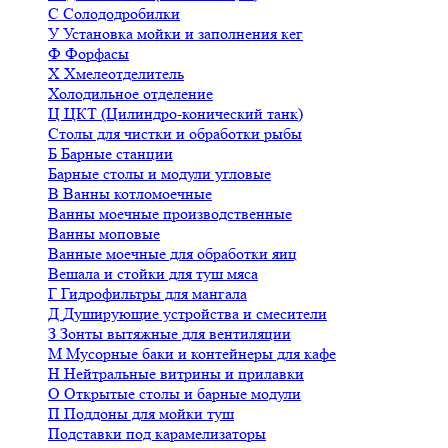
С
Солододробилки
У
Установка мойки и заполнения кег
Ф
Форфасы
Х
Хмелеотделитель
Холодильное отделение
Ц
ЦКТ (Цилиндро-конический танк)
Столы для чистки и обработки рыбы
Б
Барные станции
Барные столы и модули угловые
В
Ванны котломоечные
Ванны моечные производственные
Ванны моповые
Ванные моечные для обработки яиц
Вешала и стойки для туш мяса
Г
Гидрофильтры для мангала
Д
Душирующие устройства и смесители
З
Зонты вытяжные для вентиляции
М
Мусорные баки и контейнеры для кафе
Н
Нейтральные витрины и прилавки
О
Открытые столы и барные модули
П
Поддоны для мойки туш
Подставки под карамелизаторы