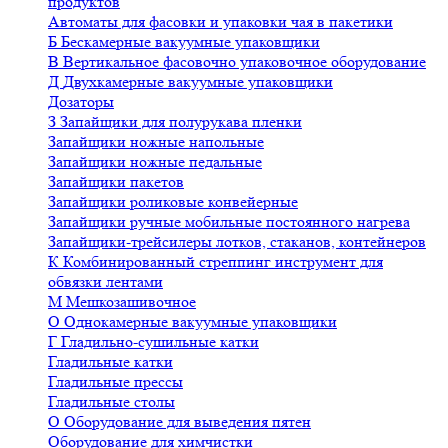
продуктов
Автоматы для фасовки и упаковки чая в пакетики
Б
Бескамерные вакуумные упаковщики
В
Вертикальное фасовочно упаковочное оборудование
Д
Двухкамерные вакуумные упаковщики
Дозаторы
З
Запайщики для полурукава пленки
Запайщики ножные напольные
Запайщики ножные педальные
Запайщики пакетов
Запайщики роликовые конвейерные
Запайщики ручные мобильные постоянного нагрева
Запайщики-трейсилеры лотков, стаканов, контейнеров
К
Комбинированный стреппинг инструмент для
обвязки лентами
М
Мешкозашивочное
О
Однокамерные вакуумные упаковщики
Г
Гладильно-сушильные катки
Гладильные катки
Гладильные прессы
Гладильные столы
О
Оборудование для выведения пятен
Оборудование для химчистки