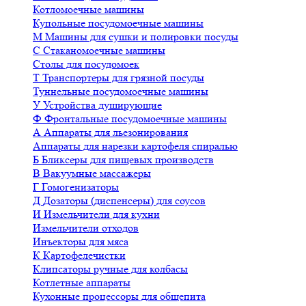
Котломоечные машины
Купольные посудомоечные машины
М
Машины для сушки и полировки посуды
С
Стаканомоечные машины
Столы для посудомоек
Т
Транспортеры для грязной посуды
Туннельные посудомоечные машины
У
Устройства душирующие
Ф
Фронтальные посудомоечные машины
А
Аппараты для льезонирования
Аппараты для нарезки картофеля спиралью
Б
Бликсеры для пищевых производств
В
Вакуумные массажеры
Г
Гомогенизаторы
Д
Дозаторы (диспенсеры) для соусов
И
Измельчители для кухни
Измельчители отходов
Инъекторы для мяса
К
Картофелечистки
Клипсаторы ручные для колбасы
Котлетные аппараты
Кухонные процессоры для общепита