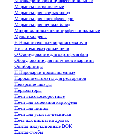
М
Макароноварки профессиональные
Мармиты встраиваемые
Мармиты для вторых блюд
Мармиты для картофеля фри
Мармиты для первых блюд
Микроволновые печи профессиональные
Мультихолдеры
Н
Накопительные водонагреватели
Низкотемпературные печи
О
Оборудование для картофеля фри
Оборудование для пончиков кваркини
Ошиборницы
П
Пароварки промышленные
Пароконвектоматы для ресторанов
Пекарские шкафы
Перколяторы
Печи высокоскоростные
Печи для запекания картофеля
Печи для пиццы
Печи для утки по-пекински
Печь для пиццы на дровах
Плиты индукционные ВОК
Плиты-тумбы