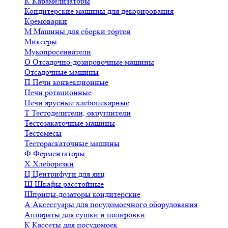
К
Карамелизаторы
Кондитерские машины для декорирования
Кремоварки
М
Машины для сборки тортов
Миксеры
Мукопросеиватели
О
Отсадочно-дозировочные машины
Отсадочные машины
П
Печи конвекционные
Печи ротационные
Печи ярусные хлебопекарные
Т
Тестоделители, округлители
Тестозакаточные машины
Тестомесы
Тестораскаточные машины
Ф
Ферментаторы
Х
Хлеборезки
Ц
Центрифуги для яиц
Ш
Шкафы расстойные
Шприцы-дозаторы кондитерские
А
Аксессуары для посудомоечного оборудования
Аппараты для сушки и полировки
К
Кассеты для посудомоек