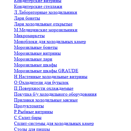
Кондитерские витрины
Кондитерские стеллажи
Л
Лабораторные холодильники
Лари бонеты
Лари холодильные открытые
М
Медицинские морозильники
Микромаркеты
Моноблоки для холодильных камер
Морозильные бонеты
Морозильные витрины
Морозильные лари
Морозильные шкафы
Морозильные шкафы GRAUDE
Н
Настенные холодильные витрины
О
Охладители для бутылок
П
Поверхности охлаждаемые
Покупка б/у холодильного оборудования
Прилавки холодильные мясные
Продуктоматы
Р
Рыбные витрины
С
Салат-бары
Сплит-системы для холодильных камер
Столы для пиццы