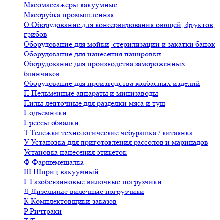
Мясомассажеры вакуумные
Мясорубка промышленная
О
Оборудование для консервирования овощей, фруктов,
грибов
Оборудование для мойки, стерилизации и закатки банок
Оборудование для нанесения панировки
Оборудование для производства замороженных
блинчиков
Оборудование для производства колбасных изделий
П
Пельменные аппараты и минизаводы
Пилы ленточные для разделки мяса и туш
Подъемники
Прессы обвалки
Т
Тележки технологические чебурашка / китаянка
У
Установка для приготовления рассолов и маринадов
Установка нанесения этикеток
Ф
Фаршемешалка
Ш
Шприц вакуумный
Г
Газобензиновые вилочные погрузчики
Д
Дизельные вилочные погрузчики
К
Комплектовщики заказов
Р
Ричтраки