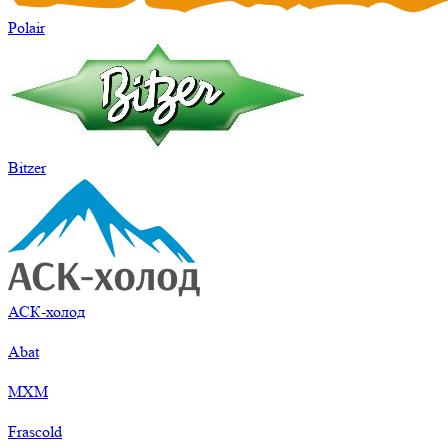
Polair
Bitzer
АСК-холод
Abat
МХМ
Frascold