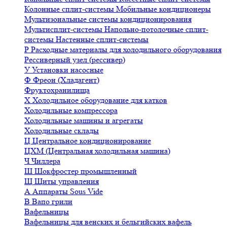
Колонные сплит-системы
Мобильные кондиционеры
Мультизональные системы кондиционирования
Мультисплит-системы
Напольно-потолочные сплит-
системы
Настенные сплит-системы
Р
Расходные материалы для холодильного оборудования
Рессиверный узел (рессивер)
У
Установки насосные
Ф
Фреон (Хладагент)
Фруктохранилища
Х
Холодильное оборудование для катков
Холодильные компрессора
Холодильные машины и агрегаты
Холодильные склады
Ц
Центральное кондиционирование
ЦХМ (Центральная холодильная машина)
Ч
Чиллера
Ш
Шокфростер промышленный
Щ
Щиты управления
А
Аппараты Sous Vide
В
Вапо грили
Вафельницы
Вафельницы для венских и бельгийских вафель