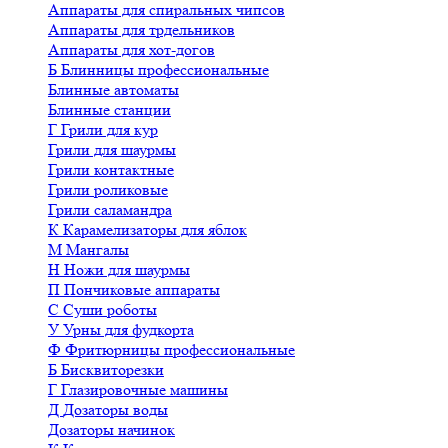
Аппараты для спиральных чипсов
Аппараты для трдельников
Аппараты для хот-догов
Б
Блинницы профессиональные
Блинные автоматы
Блинные станции
Г
Грили для кур
Грили для шаурмы
Грили контактные
Грили роликовые
Грили саламандра
К
Карамелизаторы для яблок
М
Мангалы
Н
Ножи для шаурмы
П
Пончиковые аппараты
С
Суши роботы
У
Урны для фудкорта
Ф
Фритюрницы профессиональные
Б
Бисквиторезки
Г
Глазировочные машины
Д
Дозаторы воды
Дозаторы начинок