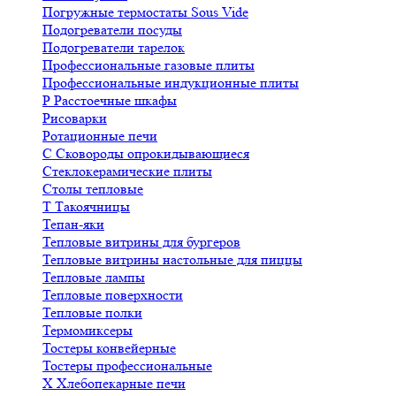
Погружные термостаты Sous Vide
Подогреватели посуды
Подогреватели тарелок
Профессиональные газовые плиты
Профессиональные индукционные плиты
Р
Расстоечные шкафы
Рисоварки
Ротационные печи
С
Сковороды опрокидывающиеся
Стеклокерамические плиты
Столы тепловые
Т
Такоячницы
Тепан-яки
Тепловые витрины для бургеров
Тепловые витрины настольные для пиццы
Тепловые лампы
Тепловые поверхности
Тепловые полки
Термомиксеры
Тостеры конвейерные
Тостеры профессиональные
Х
Хлебопекарные печи