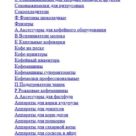
Соковыжималки для цитрусовых
Сокоохладители
Ф
Фонтаны шоколадные
Фризеры
А
Аксессуары для кофейного оборудования
В
Вспениватели молока
К
Капельные кофеварки
Кофе на песке
Кофе-принтеры
Кофейный инвентарь
Кофемашины
Кофемашины суперавтоматы
Кофемолки профессиональные
П
Подогреватели чашек
Р
Рожковые кофемашины
А
Аксессуары для фастфуда
Аппараты для варки кукурузы
Аппараты для донатсов
Аппараты для корн-догов
Аппараты для попкорна
Аппараты для сахарной ваты
Аппараты для сосисок в яйце