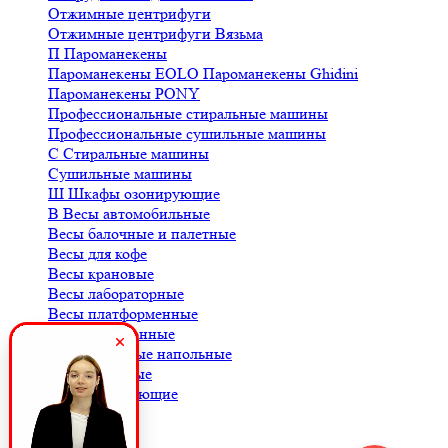
Отжимные центрифуги
Отжимные центрифуги Вязьма
П
Пароманекены
Пароманекены EOLO
Пароманекены Ghidini
Пароманекены PONY
Профессиональные стиральные машины
Профессиональные сушильные машины
С
Стиральные машины
Сушильные машины
Ш
Шкафы озонирующие
В
Весы автомобильные
Весы балочные и палетные
Весы для кофе
Весы крановые
Весы лабораторные
Весы платформенные
Весы порционные
Весы товарные напольные
Весы торговые
К
Комплектующие