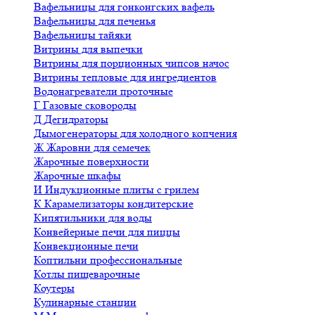
Вафельницы для гонконгских вафель
Вафельницы для печенья
Вафельницы тайяки
Витрины для выпечки
Витрины для порционных чипсов начос
Витрины тепловые для ингредиентов
Водонагреватели проточные
Г
Газовые сковороды
Д
Дегидраторы
Дымогенераторы для холодного копчения
Ж
Жаровни для семечек
Жарочные поверхности
Жарочные шкафы
И
Индукционные плиты с грилем
К
Карамелизаторы кондитерские
Кипятильники для воды
Конвейерные печи для пиццы
Конвекционные печи
Коптильни профессиональные
Котлы пищеварочные
Коутеры
Кулинарные станции