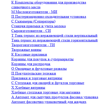
К
Комплекты оборудования для производства
сливочного масла
М
Маслоизготовители - МИ
П
Пастеризационно-охладительная установка
С
Скиммеры (Сепараторы)
Станция приемки и учета молока
Сыроизготовители - СИ
Т
Танк-термос из нержавеющей стали вертикальный
Танк-термос из нержавеющей стали горизонтальный
Творогоизготовители - ТИ
Творожные ванны
К
Кассовые прилавки
Корзины для покупок в супермаркеты
Корзины для распродаж
О
Овощные и фруктовые развалы
П
Покупательские тележки
Прилавки и торговые витрины
С
Стеллажи для овощей и фруктов торговые
Х
Хлебные витрины
Хлебные стеллажи торговые для магазина
А
Автомат для сыпучих продуктов фасовка упаковка
Автомат фасовочно-упаковочный для жидких