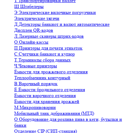
Т
Транспортировщики паллет
Ш
Штабелеры
Э
Электрические вилочные погрузчики
Электрические тягачи
Д
Детекторы банкнот и валют автоматические
Дисплеи QR-кодов
Л
Лазерные сканеры штрих-кодов
О
Онлайн-кассы
П
Принтеры для печати этикеток
С
Счетчики банкнот и купюр
Т
Терминалы сбора данных
Ч
Чековые принтеры
Ёмкости для дрожжевого отделения
Теплообменник контурный
В
Варочный порядок
Ё
Ёмкости бродильного отделения
Ёмкости варочного отделения
Ёмкости для хранения дрожжей
М
Микропивоварни
Мобильный танк дображивания (МТД)
О
Оборудование для розлива пива в кеги, бутылки и
банки
Отделение CIP (СИП-станция)