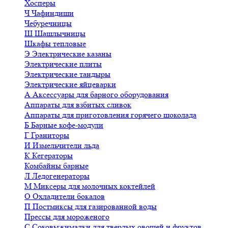
Хосперы
Ч
Чафиндиши
Чебуречницы
Ш
Шашлычницы
Шкафы тепловые
Э
Электрические казаны
Электрические плиты
Электрические тандыры
Электрические яйцеварки
А
Аксессуары для барного оборудования
Аппараты для взбитых сливок
Аппараты для приготовления горячего шоколада
Б
Барные кофе-модули
Г
Граниторы
И
Измельчители льда
К
Кегераторы
Комбайны барные
Л
Ледогенераторы
М
Миксеры для молочных коктейлей
О
Охладители бокалов
П
Постмиксы для газированной воды
Прессы для мороженого
С
Соковыжималки для твердых овощей и фруктов