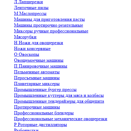
Л
Лапшерезки
Ленточные пилы
М
Маслопрессы
Машины для приготовления пасты
Машины протирочно резательные
Миксеры ручные профессиональные
Мясорубки
Н
Ножи для овощерезки
Ножи консервные
О
Овоскопы
Овощемоечные машины
П
Панировочные машины
Пельменные автоматы
Перосъемные машины
Планетарные миксеры
Промышленные бургер прессы
Промышленные куттеры для мяса и колбасы
Промышленные тендерайзеры для общепита
Протирочные машины
Профессиональные блендеры
Профессиональные механические овощерезки
Р
Роторные дистилляторы
Рыбочистки