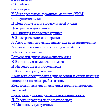
С
Слайсеры
Сыротерки
У
Универсальные кухонные машины (УКМ)
Ф
Фаршемешалки
Ц
Центрифуги для молекулярной кухни
Центрифуги для сушки
Ш
Шприцы колбасные ручные
Э
Электрические овощерезки
А
Автоклавы промышленные для консервирования
Автоматические клипсаторы для колбасы
Б
Бланширователи
Блокорезки для замороженного мяса
В
Волчки для измельчения мяса
И
Инъекторы для посола мяса
К
Камеры термодымовые
Комплект оборудования для фасовки и стерилизации
консервов из мяса, рыбы, птицы
Котлетный автомат и автоматы для производства
тефтелей
Куттер вакуумный для мяса промышленный
Л
Льдогенераторы чешуйчатого льда
М
Машины укупорочные