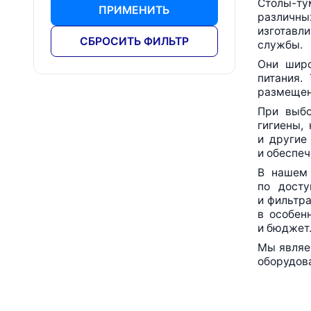
Столы-ту
ПРИМЕНИТЬ
различны
изготавли
СБРОСИТЬ ФИЛЬТР
службы.
Они
широ
питания.
размещен
При выб
гигиены,
и другие
и обеспе
В наше
по досту
и фильтра
в особен
и бюджет
Мы являе
оборудова