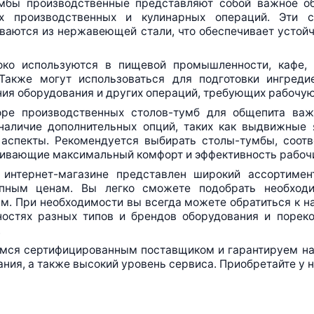
мбы
производственные представляют собой важное об
х производственных и кулинарных операций. Эти с
ваются из нержавеющей стали, что обеспечивает устойчи
ко используются в пищевой промышленности, кафе, 
 Также могут использоваться для подготовки ингредие
ия оборудования и других операций, требующих рабочую
оре производственных
столов-тумб
для общепита важн
 наличие дополнительных опций, таких как выдвижные 
 аспекты. Рекомендуется выбирать
столы-тумбы
, соот
чивающие максимальный комфорт и эффективность рабочи
м
интернет-магазине
представлен широкий ассортимент
пным ценам. Вы легко сможете подобрать необход
м. При необходимости вы всегда можете обратиться к н
ностях разных типов и брендов оборудования и поре
.
мся сертифицированным поставщиком и гарантируем над
ния, а также высокий уровень сервиса. Приобретайте у н