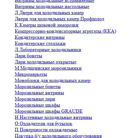
Витрины холодильные встраиваемые
Витрины холодильные настольные
Д
Двери для холодильных камер
Двери для холодильных камер Профхолод
К
Камеры шоковой заморозки
Компрессорно-конденсаторные агрегаты (ККА)
Кондитерские витрины
Кондитерские стеллажи
Л
Лабораторные холодильники
Лари бонеты
Лари холодильные открытые
М
Медицинские морозильники
Микромаркеты
Моноблоки для холодильных камер
Морозильные бонеты
Морозильные витрины
Морозильные лари
Морозильные шкафы
Морозильные шкафы GRAUDE
Н
Настенные холодильные витрины
О
Охладители для бутылок
П
Поверхности охлаждаемые
Покупка б/у холодильного оборудования