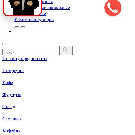
Весы порционные
Весы товарные напольные
Весы торговые
К
Комплектующие
По типу предприятия
Пиццерия
Кафе
Фуд-трак
Склад
Столовая
Кофейня