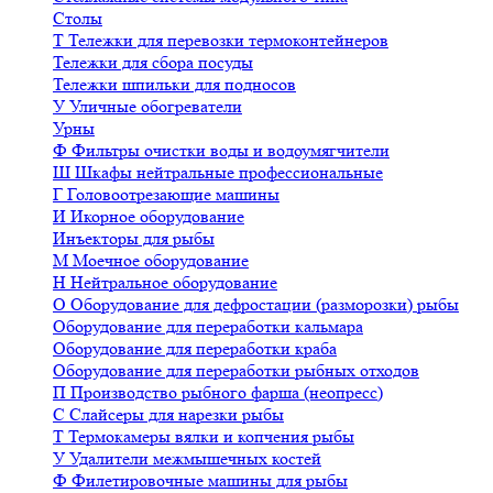
Столы
Т
Тележки для перевозки термоконтейнеров
Тележки для сбора посуды
Тележки шпильки для подносов
У
Уличные обогреватели
Урны
Ф
Фильтры очистки воды и водоумягчители
Ш
Шкафы нейтральные профессиональные
Г
Головоотрезающие машины
И
Икорное оборудование
Инъекторы для рыбы
М
Моечное оборудование
Н
Нейтральное оборудование
О
Оборудование для дефростации (разморозки) рыбы
Оборудование для переработки кальмара
Оборудование для переработки краба
Оборудование для переработки рыбных отходов
П
Производство рыбного фарша (неопресс)
С
Слайсеры для нарезки рыбы
Т
Термокамеры вялки и копчения рыбы
У
Удалители межмышечных костей
Ф
Филетировочные машины для рыбы