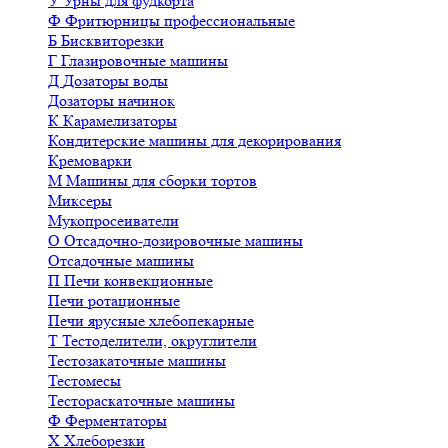
У
Урны для фудкорта
Ф
Фритюрницы профессиональные
Б
Бисквиторезки
Г
Глазировочные машины
Д
Дозаторы воды
Дозаторы начинок
К
Карамелизаторы
Кондитерские машины для декорирования
Кремоварки
М
Машины для сборки тортов
Миксеры
Мукопросеиватели
О
Отсадочно-дозировочные машины
Отсадочные машины
П
Печи конвекционные
Печи ротационные
Печи ярусные хлебопекарные
Т
Тестоделители, округлители
Тестозакаточные машины
Тестомесы
Тестораскаточные машины
Ф
Ферментаторы
Х
Хлеборезки