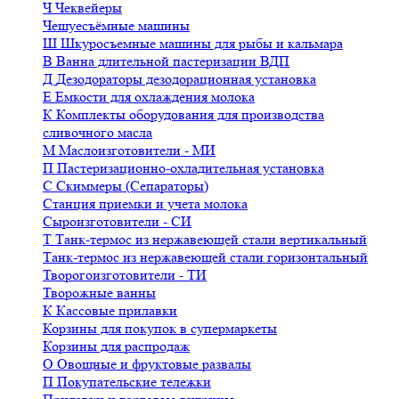
Ч
Чеквейеры
Чешуесъёмные машины
Ш
Шкуросъемные машины для рыбы и кальмара
В
Ванна длительной пастеризации ВДП
Д
Дезодораторы дезодорационная установка
Е
Емкости для охлаждения молока
К
Комплекты оборудования для производства
сливочного масла
М
Маслоизготовители - МИ
П
Пастеризационно-охладительная установка
С
Скиммеры (Сепараторы)
Станция приемки и учета молока
Сыроизготовители - СИ
Т
Танк-термос из нержавеющей стали вертикальный
Танк-термос из нержавеющей стали горизонтальный
Творогоизготовители - ТИ
Творожные ванны
К
Кассовые прилавки
Корзины для покупок в супермаркеты
Корзины для распродаж
О
Овощные и фруктовые развалы
П
Покупательские тележки