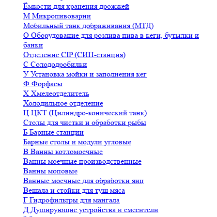
Ёмкости для хранения дрожжей
М
Микропивоварни
Мобильный танк дображивания (МТД)
О
Оборудование для розлива пива в кеги, бутылки и
банки
Отделение CIP (СИП-станция)
С
Солододробилки
У
Установка мойки и заполнения кег
Ф
Форфасы
Х
Хмелеотделитель
Холодильное отделение
Ц
ЦКТ (Цилиндро-конический танк)
Столы для чистки и обработки рыбы
Б
Барные станции
Барные столы и модули угловые
В
Ванны котломоечные
Ванны моечные производственные
Ванны моповые
Ванные моечные для обработки яиц
Вешала и стойки для туш мяса
Г
Гидрофильтры для мангала
Д
Душирующие устройства и смесители