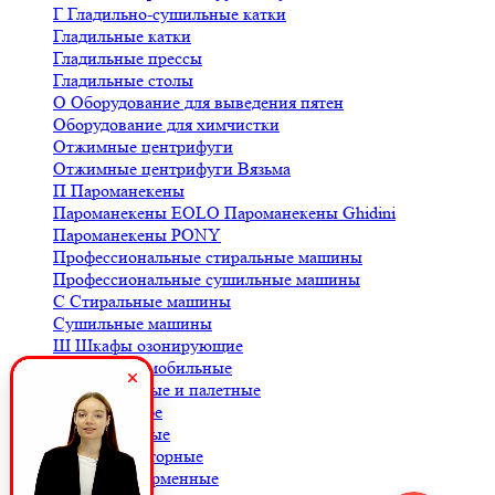
Г
Гладильно-сушильные катки
Гладильные катки
Гладильные прессы
Гладильные столы
О
Оборудование для выведения пятен
Оборудование для химчистки
Отжимные центрифуги
Отжимные центрифуги Вязьма
П
Пароманекены
Пароманекены EOLO
Пароманекены Ghidini
Пароманекены PONY
Профессиональные стиральные машины
Профессиональные сушильные машины
С
Стиральные машины
Сушильные машины
Ш
Шкафы озонирующие
В
Весы автомобильные
Весы балочные и палетные
Весы для кофе
Весы крановые
Весы лабораторные
Весы платформенные