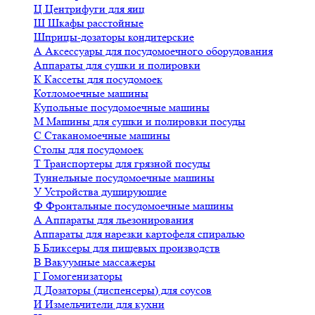
Ц
Центрифуги для яиц
Ш
Шкафы расстойные
Шприцы-дозаторы кондитерские
А
Аксессуары для посудомоечного оборудования
Аппараты для сушки и полировки
К
Кассеты для посудомоек
Котломоечные машины
Купольные посудомоечные машины
М
Машины для сушки и полировки посуды
С
Стаканомоечные машины
Столы для посудомоек
Т
Транспортеры для грязной посуды
Туннельные посудомоечные машины
У
Устройства душирующие
Ф
Фронтальные посудомоечные машины
А
Аппараты для льезонирования
Аппараты для нарезки картофеля спиралью
Б
Бликсеры для пищевых производств
В
Вакуумные массажеры
Г
Гомогенизаторы
Д
Дозаторы (диспенсеры) для соусов
И
Измельчители для кухни