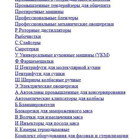
Промышленные тендерайзеры для общепита
Протирочные машины
Профессиональные блендеры
Профессиональные механические овощерезки
Р
Роторные дистилляторы
Рыбочистки
С
Слайсеры
Сыротерки
У
Универсальные кухонные машины (УКМ)
Ф
Фаршемешалки
Ц
Центрифуги для молекулярной кухни
Центрифуги для сушки
Ш
Шприцы колбасные ручные
Э
Электрические овощерезки
А
Автоклавы промышленные для консервирования
Автоматические клипсаторы для колбасы
Б
Бланширователи
Блокорезки для замороженного мяса
В
Волчки для измельчения мяса
И
Инъекторы для посола мяса
К
Камеры термодымовые
Комплект оборудования для фасовки и стерилизации