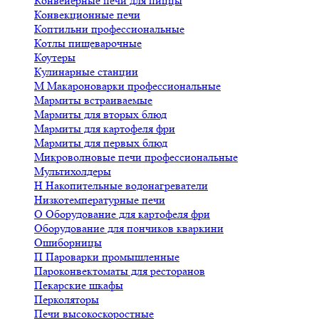
Конвейерные печи для пиццы
Конвекционные печи
Коптильни профессиональные
Котлы пищеварочные
Коутеры
Кулинарные станции
М
Макароноварки профессиональные
Мармиты встраиваемые
Мармиты для вторых блюд
Мармиты для картофеля фри
Мармиты для первых блюд
Микроволновые печи профессиональные
Мультихолдеры
Н
Накопительные водонагреватели
Низкотемпературные печи
О
Оборудование для картофеля фри
Оборудование для пончиков кваркини
Ошиборницы
П
Пароварки промышленные
Пароконвектоматы для ресторанов
Пекарские шкафы
Перколяторы
Печи высокоскоростные