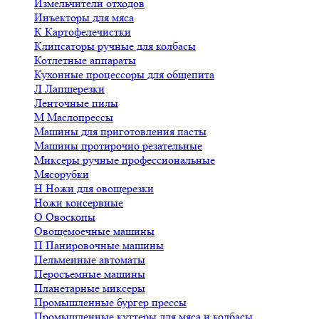
Измельчители отходов
Инъекторы для мяса
К
Картофелечистки
Клипсаторы ручные для колбасы
Котлетные аппараты
Кухонные процессоры для общепита
Л
Лапшерезки
Ленточные пилы
М
Маслопрессы
Машины для приготовления пасты
Машины протирочно резательные
Миксеры ручные профессиональные
Мясорубки
Н
Ножи для овощерезки
Ножи консервные
О
Овоскопы
Овощемоечные машины
П
Панировочные машины
Пельменные автоматы
Перосъемные машины
Планетарные миксеры
Промышленные бургер прессы
Промышленные куттеры для мяса и колбасы