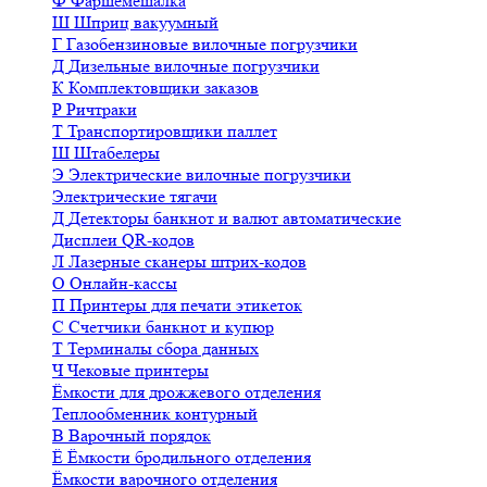
Ф
Фаршемешалка
Ш
Шприц вакуумный
Г
Газобензиновые вилочные погрузчики
Д
Дизельные вилочные погрузчики
К
Комплектовщики заказов
Р
Ричтраки
Т
Транспортировщики паллет
Ш
Штабелеры
Э
Электрические вилочные погрузчики
Электрические тягачи
Д
Детекторы банкнот и валют автоматические
Дисплеи QR-кодов
Л
Лазерные сканеры штрих-кодов
О
Онлайн-кассы
П
Принтеры для печати этикеток
С
Счетчики банкнот и купюр
Т
Терминалы сбора данных
Ч
Чековые принтеры
Ёмкости для дрожжевого отделения
Теплообменник контурный
В
Варочный порядок
Ё
Ёмкости бродильного отделения
Ёмкости варочного отделения