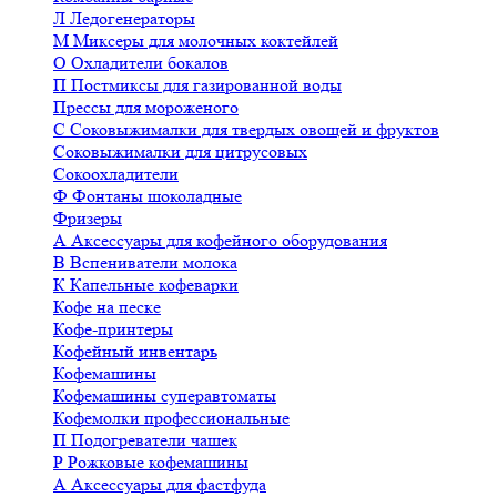
Л
Ледогенераторы
М
Миксеры для молочных коктейлей
О
Охладители бокалов
П
Постмиксы для газированной воды
Прессы для мороженого
С
Соковыжималки для твердых овощей и фруктов
Соковыжималки для цитрусовых
Сокоохладители
Ф
Фонтаны шоколадные
Фризеры
А
Аксессуары для кофейного оборудования
В
Вспениватели молока
К
Капельные кофеварки
Кофе на песке
Кофе-принтеры
Кофейный инвентарь
Кофемашины
Кофемашины суперавтоматы
Кофемолки профессиональные
П
Подогреватели чашек
Р
Рожковые кофемашины
А
Аксессуары для фастфуда