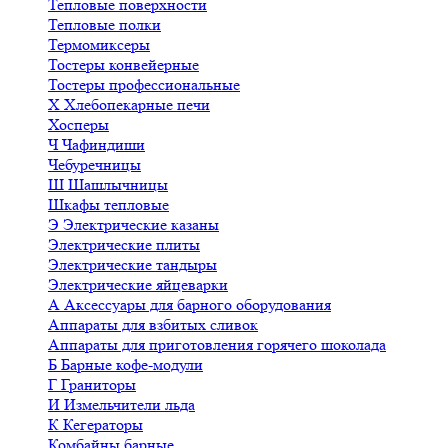
Тепловые поверхности
Тепловые полки
Термомиксеры
Тостеры конвейерные
Тостеры профессиональные
Х
Хлебопекарные печи
Хосперы
Ч
Чафиндиши
Чебуречницы
Ш
Шашлычницы
Шкафы тепловые
Э
Электрические казаны
Электрические плиты
Электрические тандыры
Электрические яйцеварки
А
Аксессуары для барного оборудования
Аппараты для взбитых сливок
Аппараты для приготовления горячего шоколада
Б
Барные кофе-модули
Г
Граниторы
И
Измельчители льда
К
Кегераторы
Комбайны барные