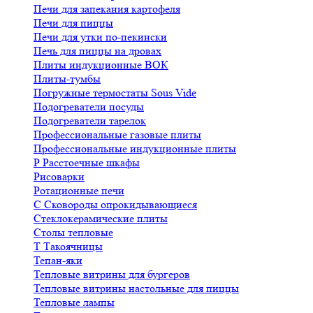
Печи для запекания картофеля
Печи для пиццы
Печи для утки по-пекински
Печь для пиццы на дровах
Плиты индукционные ВОК
Плиты-тумбы
Погружные термостаты Sous Vide
Подогреватели посуды
Подогреватели тарелок
Профессиональные газовые плиты
Профессиональные индукционные плиты
Р
Расстоечные шкафы
Рисоварки
Ротационные печи
С
Сковороды опрокидывающиеся
Стеклокерамические плиты
Столы тепловые
Т
Такоячницы
Тепан-яки
Тепловые витрины для бургеров
Тепловые витрины настольные для пиццы
Тепловые лампы