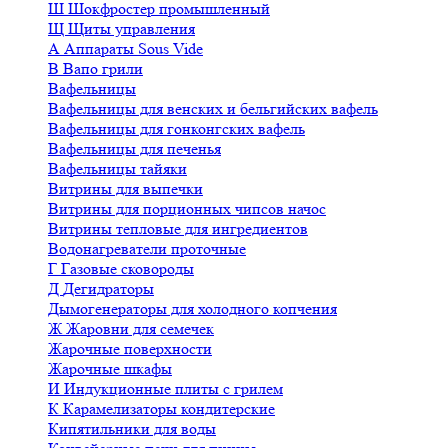
Ш
Шокфростер промышленный
Щ
Щиты управления
А
Аппараты Sous Vide
В
Вапо грили
Вафельницы
Вафельницы для венских и бельгийских вафель
Вафельницы для гонконгских вафель
Вафельницы для печенья
Вафельницы тайяки
Витрины для выпечки
Витрины для порционных чипсов начос
Витрины тепловые для ингредиентов
Водонагреватели проточные
Г
Газовые сковороды
Д
Дегидраторы
Дымогенераторы для холодного копчения
Ж
Жаровни для семечек
Жарочные поверхности
Жарочные шкафы
И
Индукционные плиты с грилем
К
Карамелизаторы кондитерские
Кипятильники для воды