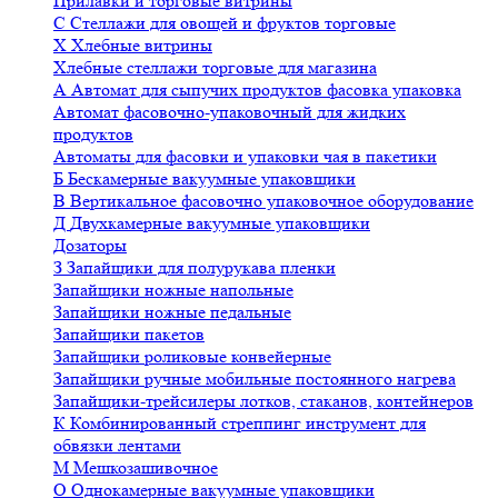
Прилавки и торговые витрины
С
Стеллажи для овощей и фруктов торговые
Х
Хлебные витрины
Хлебные стеллажи торговые для магазина
А
Автомат для сыпучих продуктов фасовка упаковка
Автомат фасовочно-упаковочный для жидких
продуктов
Автоматы для фасовки и упаковки чая в пакетики
Б
Бескамерные вакуумные упаковщики
В
Вертикальное фасовочно упаковочное оборудование
Д
Двухкамерные вакуумные упаковщики
Дозаторы
З
Запайщики для полурукава пленки
Запайщики ножные напольные
Запайщики ножные педальные
Запайщики пакетов
Запайщики роликовые конвейерные
Запайщики ручные мобильные постоянного нагрева
Запайщики-трейсилеры лотков, стаканов, контейнеров
К
Комбинированный стреппинг инструмент для
обвязки лентами
М
Мешкозашивочное
О
Однокамерные вакуумные упаковщики