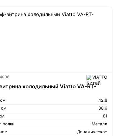
 4006
VIATTO
итрина холодильный Viatto VA-RT-
 см
42.8
 см
38.6
см
81
л полки
Металл
ние
Динамическое