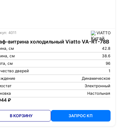
кул: 4011
VIATTO
ф-витрина холодильный Viatto VA-RT-78B
ина, см
42.8
ина, см
38.6
та, см
96
ичество дверей
1
аждение
Динамическое
мостат
Электронный
ановка
Настольная
944 ₽
В КОРЗИНУ
ЗАПРОС КП