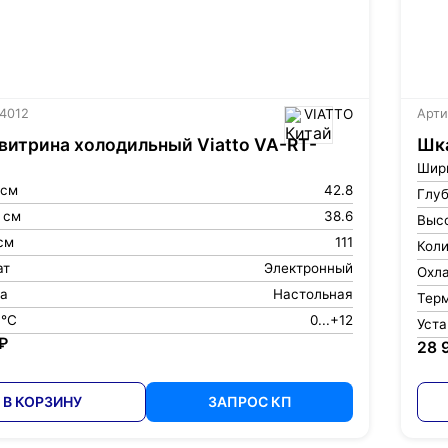
 4012
VIATTO
Арти
итрина холодильный Viatto VA-RT-
Шка
Шир
 см
42.8
Глуб
 см
38.6
Высо
см
111
Кол
ат
Электронный
Охл
ка
Настольная
Тер
 °С
0...+12
Уст
₽
28 
В КОРЗИНУ
ЗАПРОС КП