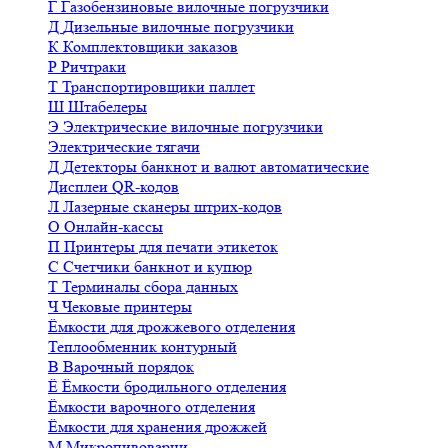
Г
Газобензиновые вилочные погрузчики
Д
Дизельные вилочные погрузчики
К
Комплектовщики заказов
Р
Ричтраки
Т
Транспортировщики паллет
Ш
Штабелеры
Э
Электрические вилочные погрузчики
Электрические тягачи
Д
Детекторы банкнот и валют автоматические
Дисплеи QR-кодов
Л
Лазерные сканеры штрих-кодов
О
Онлайн-кассы
П
Принтеры для печати этикеток
С
Счетчики банкнот и купюр
Т
Терминалы сбора данных
Ч
Чековые принтеры
Ёмкости для дрожжевого отделения
Теплообменник контурный
В
Варочный порядок
Ё
Ёмкости бродильного отделения
Ёмкости варочного отделения
Ёмкости для хранения дрожжей
М
Микропивоварни