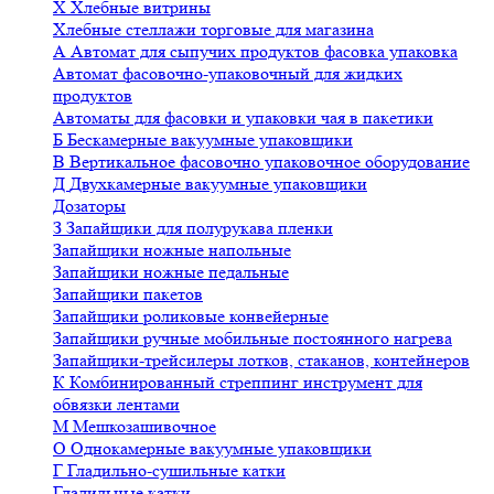
Х
Хлебные витрины
Хлебные стеллажи торговые для магазина
А
Автомат для сыпучих продуктов фасовка упаковка
Автомат фасовочно-упаковочный для жидких
продуктов
Автоматы для фасовки и упаковки чая в пакетики
Б
Бескамерные вакуумные упаковщики
В
Вертикальное фасовочно упаковочное оборудование
Д
Двухкамерные вакуумные упаковщики
Дозаторы
З
Запайщики для полурукава пленки
Запайщики ножные напольные
Запайщики ножные педальные
Запайщики пакетов
Запайщики роликовые конвейерные
Запайщики ручные мобильные постоянного нагрева
Запайщики-трейсилеры лотков, стаканов, контейнеров
К
Комбинированный стреппинг инструмент для
обвязки лентами
М
Мешкозашивочное
О
Однокамерные вакуумные упаковщики
Г
Гладильно-сушильные катки
Гладильные катки