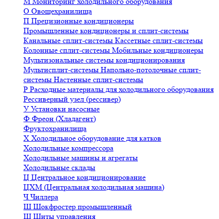
М
Мониторинг холодильного оборудования
О
Овощехранилища
П
Прецизионные кондиционеры
Промышленные кондиционеры и сплит-системы
Канальные сплит-системы
Кассетные сплит-системы
Колонные сплит-системы
Мобильные кондиционеры
Мультизональные системы кондиционирования
Мультисплит-системы
Напольно-потолочные сплит-
системы
Настенные сплит-системы
Р
Расходные материалы для холодильного оборудования
Рессиверный узел (рессивер)
У
Установки насосные
Ф
Фреон (Хладагент)
Фруктохранилища
Х
Холодильное оборудование для катков
Холодильные компрессора
Холодильные машины и агрегаты
Холодильные склады
Ц
Центральное кондиционирование
ЦХМ (Центральная холодильная машина)
Ч
Чиллера
Ш
Шокфростер промышленный
Щ
Щиты управления