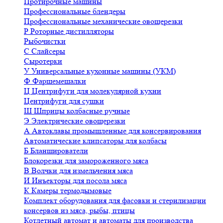
Протирочные машины
Профессиональные блендеры
Профессиональные механические овощерезки
Р
Роторные дистилляторы
Рыбочистки
С
Слайсеры
Сыротерки
У
Универсальные кухонные машины (УКМ)
Ф
Фаршемешалки
Ц
Центрифуги для молекулярной кухни
Центрифуги для сушки
Ш
Шприцы колбасные ручные
Э
Электрические овощерезки
А
Автоклавы промышленные для консервирования
Автоматические клипсаторы для колбасы
Б
Бланширователи
Блокорезки для замороженного мяса
В
Волчки для измельчения мяса
И
Инъекторы для посола мяса
К
Камеры термодымовые
Комплект оборудования для фасовки и стерилизации
консервов из мяса, рыбы, птицы
Котлетный автомат и автоматы для производства