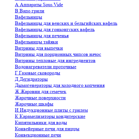
А
Аппараты Sous Vide
В
Вапо грили
Вафельницы
Вафельницы для венских и бельгийских вафель
Вафельницы для гонконгских вафель
Вафельницы для печенья
Вафельницы тайяки
Витрины для выпечки
Витрины для порционных чипсов начос
Витрины тепловые для ингредиентов
Водонагреватели проточные
Г
Газовые сковороды
Д
Дегидраторы
Дымогенераторы для холодного копчения
Ж
Жаровни для семечек
Жарочные поверхности
Жарочные шкафы
И
Индукционные плиты с грилем
К
Карамелизаторы кондитерские
Кипятильники для воды
Конвейерные печи для пиццы
Конвекционные печи