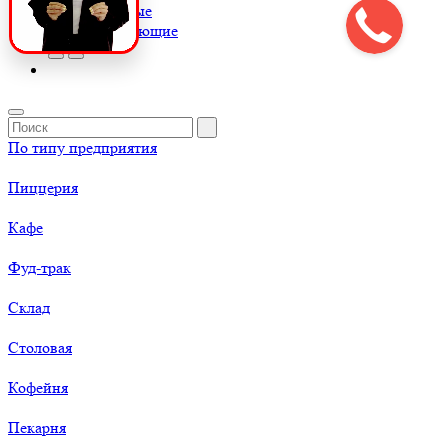
Весы торговые
К
Комплектующие
По типу предприятия
Пиццерия
Кафе
Фуд-трак
Склад
Столовая
Кофейня
Пекарня