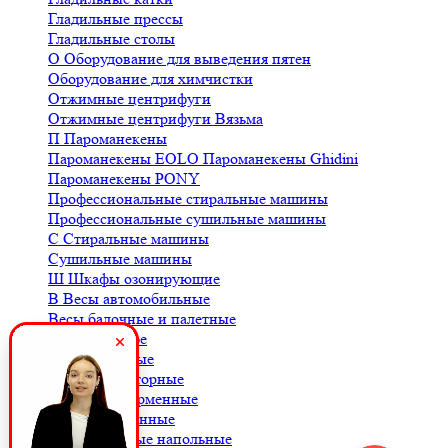
Гладильные прессы
Гладильные столы
О
Оборудование для выведения пятен
Оборудование для химчистки
Отжимные центрифуги
Отжимные центрифуги Вязьма
П
Пароманекены
Пароманекены EOLO
Пароманекены Ghidini
Пароманекены PONY
Профессиональные стиральные машины
Профессиональные сушильные машины
С
Стиральные машины
Сушильные машины
Ш
Шкафы озонирующие
В
Весы автомобильные
Весы балочные и палетные
Весы для кофе
Весы крановые
Весы лабораторные
Весы платформенные
Весы порционные
Весы товарные напольные