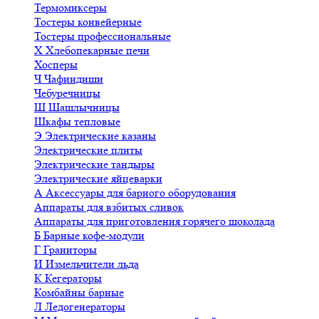
Термомиксеры
Тостеры конвейерные
Тостеры профессиональные
Х
Хлебопекарные печи
Хосперы
Ч
Чафиндиши
Чебуречницы
Ш
Шашлычницы
Шкафы тепловые
Э
Электрические казаны
Электрические плиты
Электрические тандыры
Электрические яйцеварки
А
Аксессуары для барного оборудования
Аппараты для взбитых сливок
Аппараты для приготовления горячего шоколада
Б
Барные кофе-модули
Г
Граниторы
И
Измельчители льда
К
Кегераторы
Комбайны барные
Л
Ледогенераторы