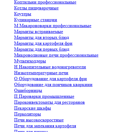
Коптильни профессиональные
Котлы пищеварочные
Коутеры
Кулинарные станции
М
Макароноварки профессиональные
Мармиты встраиваемые
Мармиты для вторых блюд
Мармиты для картофеля фри
Мармиты для первых блюд
Микроволновые печи профессиональные
Мультихолдеры
Н
Накопительные водонагреватели
Низкотемпературные печи
О
Оборудование для картофеля фри
Оборудование для пончиков кваркини
Ошиборницы
П
Пароварки промышленные
Пароконвектоматы для ресторанов
Пекарские шкафы
Перколяторы
Печи высокоскоростные
Печи для запекания картофеля
Печи для пиццы