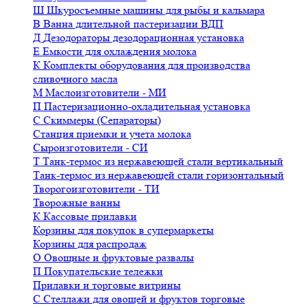
Ш
Шкуросъемные машины для рыбы и кальмара
В
Ванна длительной пастеризации ВДП
Д
Дезодораторы дезодорационная установка
Е
Емкости для охлаждения молока
К
Комплекты оборудования для производства
сливочного масла
М
Маслоизготовители - МИ
П
Пастеризационно-охладительная установка
С
Скиммеры (Сепараторы)
Станция приемки и учета молока
Сыроизготовители - СИ
Т
Танк-термос из нержавеющей стали вертикальный
Танк-термос из нержавеющей стали горизонтальный
Творогоизготовители - ТИ
Творожные ванны
К
Кассовые прилавки
Корзины для покупок в супермаркеты
Корзины для распродаж
О
Овощные и фруктовые развалы
П
Покупательские тележки
Прилавки и торговые витрины
С
Стеллажи для овощей и фруктов торговые