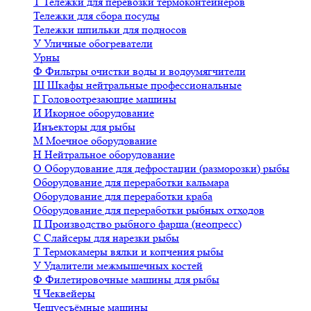
Т
Тележки для перевозки термоконтейнеров
Тележки для сбора посуды
Тележки шпильки для подносов
У
Уличные обогреватели
Урны
Ф
Фильтры очистки воды и водоумягчители
Ш
Шкафы нейтральные профессиональные
Г
Головоотрезающие машины
И
Икорное оборудование
Инъекторы для рыбы
М
Моечное оборудование
Н
Нейтральное оборудование
О
Оборудование для дефростации (разморозки) рыбы
Оборудование для переработки кальмара
Оборудование для переработки краба
Оборудование для переработки рыбных отходов
П
Производство рыбного фарша (неопресс)
С
Слайсеры для нарезки рыбы
Т
Термокамеры вялки и копчения рыбы
У
Удалители межмышечных костей
Ф
Филетировочные машины для рыбы
Ч
Чеквейеры
Чешуесъёмные машины