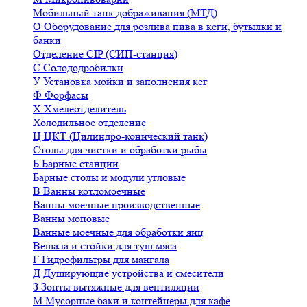
Мобильный танк дображивания (МТД)
О
Оборудование для розлива пива в кеги, бутылки и
банки
Отделение CIP (СИП-станция)
С
Солододробилки
У
Установка мойки и заполнения кег
Ф
Форфасы
Х
Хмелеотделитель
Холодильное отделение
Ц
ЦКТ (Цилиндро-конический танк)
Столы для чистки и обработки рыбы
Б
Барные станции
Барные столы и модули угловые
В
Ванны котломоечные
Ванны моечные производственные
Ванны моповые
Ванные моечные для обработки яиц
Вешала и стойки для туш мяса
Г
Гидрофильтры для мангала
Д
Душирующие устройства и смесители
З
Зонты вытяжные для вентиляции
М
Мусорные баки и контейнеры для кафе