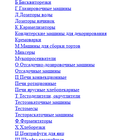
Б
Бисквиторезки
Г
Глазировочные машины
Д
Дозаторы воды
Дозаторы начинок
К
Карамелизаторы
Кондитерские машины для декорирования
Кремоварки
М
Машины для сборки тортов
Миксеры
Мукопросеиватели
О
Отсадочно-дозировочные машины
Отсадочные машины
П
Печи конвекционные
Печи ротационные
Печи ярусные хлебопекарные
Т
Тестоделители, округлители
Тестозакаточные машины
Тестомесы
Тестораскаточные машины
Ф
Ферментаторы
Х
Хлеборезки
Ц
Центрифуги для яиц
Ш
Шкафы расстойные