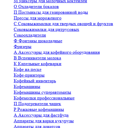
М
Миксеры для молочных коктейлей
О
Охладители бокалов
П
Постмиксы для газированной воды
Прессы для мороженого
С
Соковыжималки для твердых овощей и фруктов
Соковыжималки для цитрусовых
Сокоохладители
Ф
Фонтаны шоколадные
Фризеры
А
Аксессуары для кофейного оборудования
В
Вспениватели молока
К
Капельные кофеварки
Кофе на песке
Кофе-принтеры
Кофейный инвентарь
Кофемашины
Кофемашины суперавтоматы
Кофемолки профессиональные
П
Подогреватели чашек
Р
Рожковые кофемашины
А
Аксессуары для фастфуда
Аппараты для варки кукурузы
Аппараты для донатсов