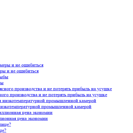
еры и не ошибиться
бы
ного производства и не потерять прибыль на усушке
 низкотемпературной промышленной камерой
лионная цена экономии
це?