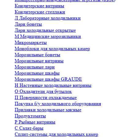
Кондитерские витрины
Кондитерские стеллажи
Л
Лабораторные холодильники
Лари бонеты
Лари холодильные открытые
М
Медицинские морозильники
Микромаркеты
Моноблоки для холодильных камер
Морозильные бонеты
Морозильные витрины
Морозильные лари
Морозильные шкафы
Морозильные шкафы GRAUDE
Н
Настенные холодильные витрины
О
Охладители для бутылок
П
Поверхности охлаждаемые
Покупка б/у холодильного оборудования
Прилавки холодильные мясные
Продуктоматы
Р
Рыбные витрины
С
Салат-бары
Сплит-системы для холодильных камер