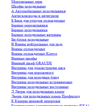
Морозильные лари
Шкафы холодильные
А
Автомобильные холодильники
Антисковороды и антигрили
Б
Баки для отходов охлаждаемые
Барные морозильники
Барные холодильники
Барные холодильные витрины
Би-блоки холодильные
В
Ванны нейтральные для льда
Ванны охлаждаемые
Ванны охлаждаемые Koreco
Винные шкафы
Винный шкаф GRAUDE
Витрины для демонстрации мяса
Витрины для мороженого
Витрины для холодных блюд
Витрины холодильные встраиваемые
Витрины холодильные настольные
Д
Двери для холодильных камер
Двери для холодильных камер Профхолод
К
Камеры шоковой заморозки
Компрессорно-конденсаторные агрегаты (ККА)