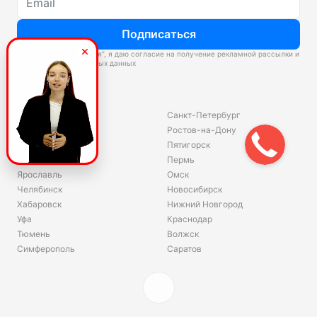
Подписаться
Нажимая “Подписаться”, я даю согласие на получение рекламной рассылки и
обработку персональных данных
Склады
Владивосток
Санкт-Петербург
Екатеринбург
Ростов-на-Дону
Красноярск
Пятигорск
Волгоград
Пермь
Ярославль
Омск
Челябинск
Новосибирск
Хабаровск
Нижний Новгород
Уфа
Краснодар
Тюмень
Волжск
Симферополь
Саратов