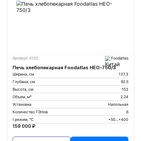
Артикул: 6132
Foodatlas
Печь хлебопекарная Foodatlas HEO-750/3
Ширина, см
137.3
Глубина, см
92.5
Высота, см
153
Объем, м³
2.24
Установка
Напольная
Количество ТЭНов
6
t режим, °С
+50...+400
159 000 ₽