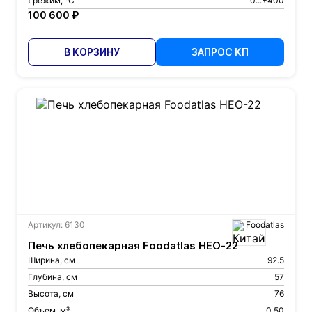
t режим, °С
0...+400
100 600 ₽
В КОРЗИНУ
ЗАПРОС КП
Артикул: 6130
Foodatlas
Печь хлебопекарная Foodatlas HEO-22
Ширина, см
92.5
Глубина, см
57
Высота, см
76
Объем, м³
0.50