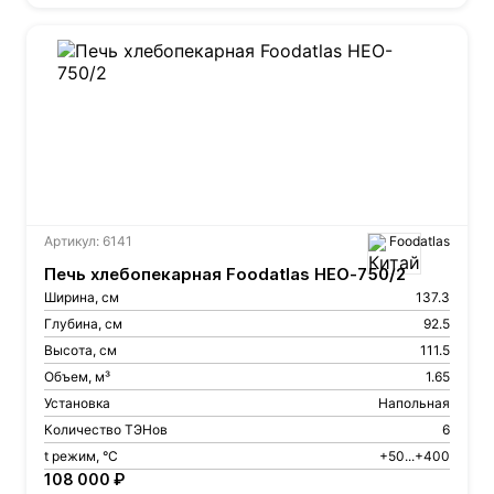
Артикул: 6141
Foodatlas
Печь хлебопекарная Foodatlas HEO-750/2
Ширина, см
137.3
Глубина, см
92.5
Высота, см
111.5
Объем, м³
1.65
Установка
Напольная
Количество ТЭНов
6
t режим, °С
+50...+400
108 000 ₽