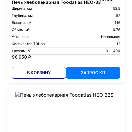
Печь хлебопекарная Foodatlas HEO-33
Ширина, см
92.5
Глубина, см
57
Высота, см
116
Объем, м³
0.76
Установка
Напольная
Количество ТЭНов
12
t режим, °С
0...+400
96 950 ₽
В КОРЗИНУ
ЗАПРОС КП