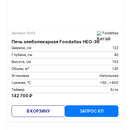
Артикул: 6143
Foodatlas
Печь хлебопекарная Foodatlas HEO-36
Ширина, см
122
Глубина, см
82
Высота, см
153
Объем, м³
1.81
Установка
Напольная
t режим, °С
+50...+400
Таймер
Есть
142 700 ₽
В КОРЗИНУ
ЗАПРОС КП