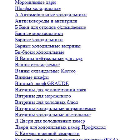
Морозильные лари
Шкафы холодильные
А
Автомобильные холодильники
Антисковороды и антигрили
Б
Баки для отходов охлаждаемые
Барные морозильники
Барные холодильники
Барные холодильные витрины
Би-блоки холодильные
В
Ванны нейтральные для льда
Ванны охлаждаемые
Ванны охлаждаемые Koreco
Винные шкафы
Винный шкаф GRAUDE
Витрины для демонстрации мяса
Витрины для мороженого
Витрины для холодных блюд
Витрины холодильные встраиваемые
Витрины холодильные настольные
Д
Двери для холодильных камер
Двери для холодильных камер Профхолод
К
Камеры шоковой заморозки
Компрессорно-конденсаторные агрегаты (ККА)