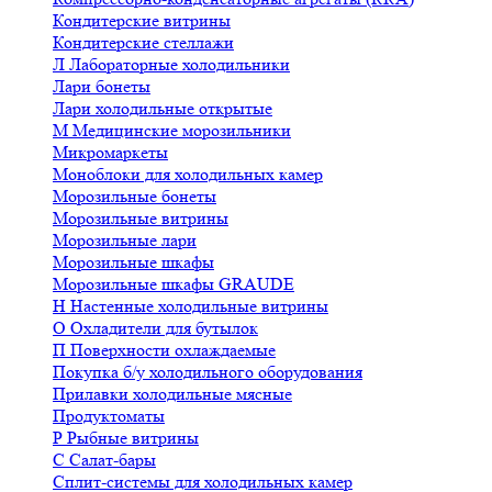
Кондитерские витрины
Кондитерские стеллажи
Л
Лабораторные холодильники
Лари бонеты
Лари холодильные открытые
М
Медицинские морозильники
Микромаркеты
Моноблоки для холодильных камер
Морозильные бонеты
Морозильные витрины
Морозильные лари
Морозильные шкафы
Морозильные шкафы GRAUDE
Н
Настенные холодильные витрины
О
Охладители для бутылок
П
Поверхности охлаждаемые
Покупка б/у холодильного оборудования
Прилавки холодильные мясные
Продуктоматы
Р
Рыбные витрины
С
Салат-бары
Сплит-системы для холодильных камер