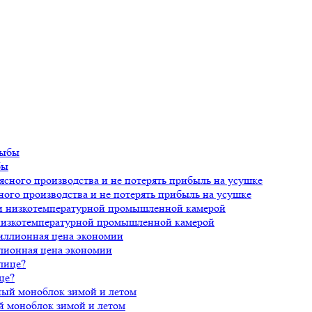
бы
ного производства и не потерять прибыль на усушке
 низкотемпературной промышленной камерой
лионная цена экономии
це?
й моноблок зимой и летом