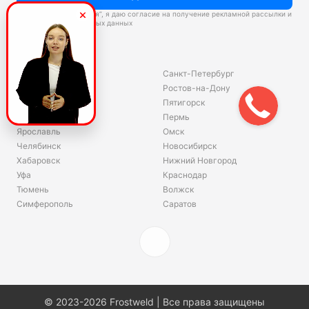
Нажимая “Подписаться”, я даю согласие на получение рекламной рассылки и
обработку персональных данных
Склады
Владивосток
Санкт-Петербург
Екатеринбург
Ростов-на-Дону
Красноярск
Пятигорск
Волгоград
Пермь
Ярославль
Омск
Челябинск
Новосибирск
Хабаровск
Нижний Новгород
Уфа
Краснодар
Тюмень
Волжск
Симферополь
Саратов
© 2023-2026 Frostweld | Все права защищены