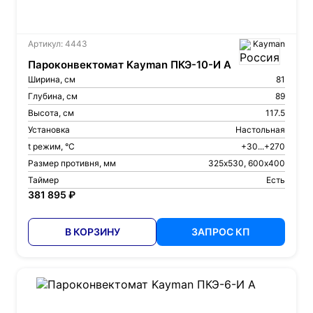
Артикул: 4443
Kayman
Пароконвектомат Kayman ПКЭ-10-И А
Ширина, см
81
Глубина, см
89
Высота, см
117.5
Установка
Настольная
t режим, °С
+30...+270
Размер противня, мм
325х530, 600х400
Таймер
Есть
381 895 ₽
В КОРЗИНУ
ЗАПРОС КП