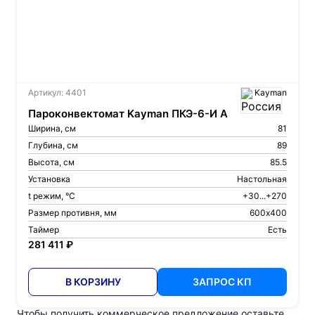
Артикул: 4401
Kayman
Пароконвектомат Kayman ПКЭ-6-И А
Ширина, см
81
Глубина, см
89
Высота, см
85.5
Установка
Настольная
t режим, °С
+30...+270
Размер противня, мм
600х400
Таймер
Есть
281 411 ₽
В КОРЗИНУ
ЗАПРОС КП
Чтобы получить коммерческое предложение оставьте