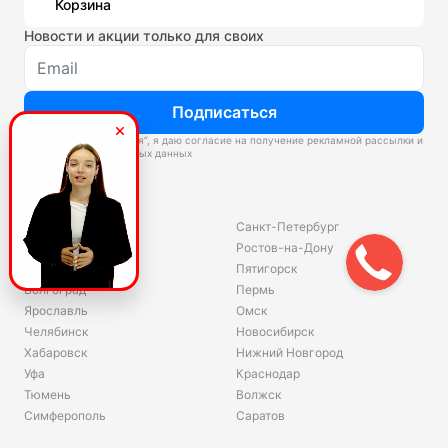
Корзина
Новости и акции только для своих
Подписаться
Нажимая “Подписаться”, я даю согласие на получение рекламной рассылки и
обработку персональных данных
Склады
Владивосток
Санкт-Петербург
Екатеринбург
Ростов-на-Дону
Красноярск
Пятигорск
Волгоград
Пермь
Ярославль
Омск
Челябинск
Новосибирск
Хабаровск
Нижний Новгород
Уфа
Краснодар
Тюмень
Волжск
Симферополь
Саратов