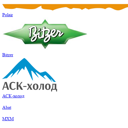
Polair
Bitzer
АСК-холод
Abat
МХМ