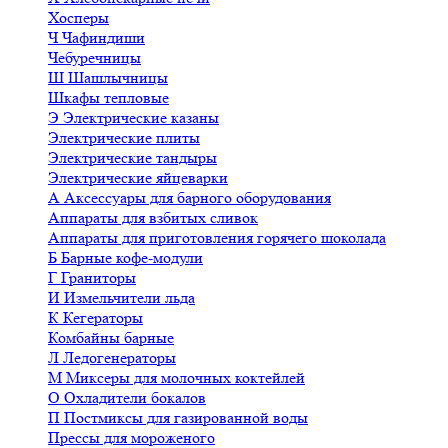
Хосперы
Ч
Чафиндиши
Чебуречницы
Ш
Шашлычницы
Шкафы тепловые
Э
Электрические казаны
Электрические плиты
Электрические тандыры
Электрические яйцеварки
А
Аксессуары для барного оборудования
Аппараты для взбитых сливок
Аппараты для приготовления горячего шоколада
Б
Барные кофе-модули
Г
Граниторы
И
Измельчители льда
К
Кегераторы
Комбайны барные
Л
Ледогенераторы
М
Миксеры для молочных коктейлей
О
Охладители бокалов
П
Постмиксы для газированной воды
Прессы для мороженого