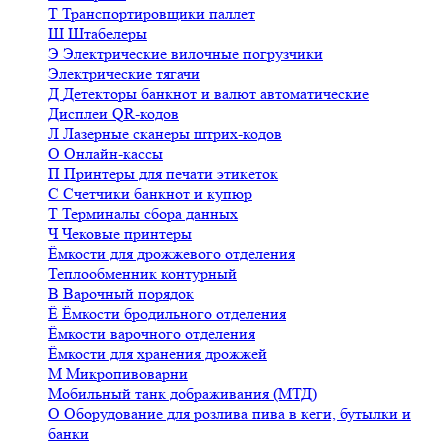
Т
Транспортировщики паллет
Ш
Штабелеры
Э
Электрические вилочные погрузчики
Электрические тягачи
Д
Детекторы банкнот и валют автоматические
Дисплеи QR-кодов
Л
Лазерные сканеры штрих-кодов
О
Онлайн-кассы
П
Принтеры для печати этикеток
С
Счетчики банкнот и купюр
Т
Терминалы сбора данных
Ч
Чековые принтеры
Ёмкости для дрожжевого отделения
Теплообменник контурный
В
Варочный порядок
Ё
Ёмкости бродильного отделения
Ёмкости варочного отделения
Ёмкости для хранения дрожжей
М
Микропивоварни
Мобильный танк дображивания (МТД)
О
Оборудование для розлива пива в кеги, бутылки и
банки