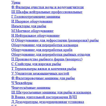
Урны
Ф
Фильтры очистки воды и водоумягчители
Ш
Шкафы нейтральные профессиональные
Г
Головоотрезающие машины
И
Икорное оборудование
Инъекторы для рыбы
М
Моечное оборудование
Н
Нейтральное оборудование
О
Оборудование для дефростации (разморозки) рыбы
Оборудование для переработки кальмара
Оборудование для переработки краба
Оборудование для переработки рыбных отходов
П
Производство рыбного фарша (неопресс)
С
Слайсеры для нарезки рыбы
Т
Термокамеры вялки и копчения рыбы
У
Удалители межмышечных костей
Ф
Филетировочные машины для рыбы
Ч
Чеквейеры
Чешуесъёмные машины
Ш
Шкуросъемные машины для рыбы и кальмара
В
Ванна длительной пастеризации ВДП
Д
Дезодораторы дезодорационная установка