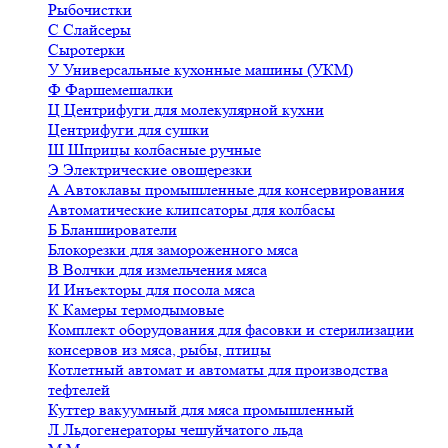
Рыбочистки
С
Слайсеры
Сыротерки
У
Универсальные кухонные машины (УКМ)
Ф
Фаршемешалки
Ц
Центрифуги для молекулярной кухни
Центрифуги для сушки
Ш
Шприцы колбасные ручные
Э
Электрические овощерезки
А
Автоклавы промышленные для консервирования
Автоматические клипсаторы для колбасы
Б
Бланширователи
Блокорезки для замороженного мяса
В
Волчки для измельчения мяса
И
Инъекторы для посола мяса
К
Камеры термодымовые
Комплект оборудования для фасовки и стерилизации
консервов из мяса, рыбы, птицы
Котлетный автомат и автоматы для производства
тефтелей
Куттер вакуумный для мяса промышленный
Л
Льдогенераторы чешуйчатого льда