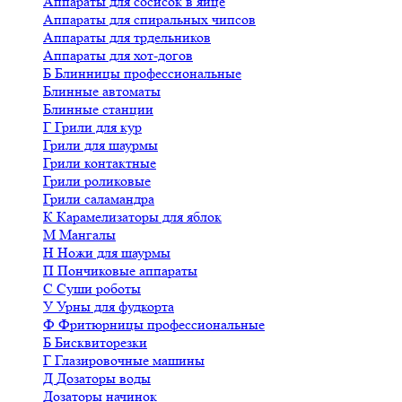
Аппараты для сосисок в яйце
Аппараты для спиральных чипсов
Аппараты для трдельников
Аппараты для хот-догов
Б
Блинницы профессиональные
Блинные автоматы
Блинные станции
Г
Грили для кур
Грили для шаурмы
Грили контактные
Грили роликовые
Грили саламандра
К
Карамелизаторы для яблок
М
Мангалы
Н
Ножи для шаурмы
П
Пончиковые аппараты
С
Суши роботы
У
Урны для фудкорта
Ф
Фритюрницы профессиональные
Б
Бисквиторезки
Г
Глазировочные машины
Д
Дозаторы воды
Дозаторы начинок