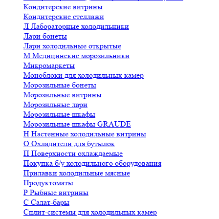
Кондитерские витрины
Кондитерские стеллажи
Л
Лабораторные холодильники
Лари бонеты
Лари холодильные открытые
М
Медицинские морозильники
Микромаркеты
Моноблоки для холодильных камер
Морозильные бонеты
Морозильные витрины
Морозильные лари
Морозильные шкафы
Морозильные шкафы GRAUDE
Н
Настенные холодильные витрины
О
Охладители для бутылок
П
Поверхности охлаждаемые
Покупка б/у холодильного оборудования
Прилавки холодильные мясные
Продуктоматы
Р
Рыбные витрины
С
Салат-бары
Сплит-системы для холодильных камер