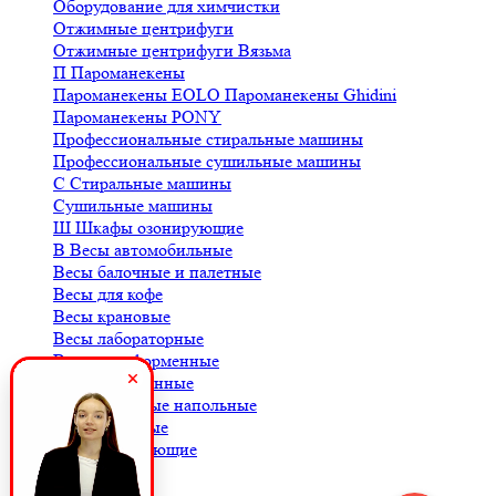
Оборудование для химчистки
Отжимные центрифуги
Отжимные центрифуги Вязьма
П
Пароманекены
Пароманекены EOLO
Пароманекены Ghidini
Пароманекены PONY
Профессиональные стиральные машины
Профессиональные сушильные машины
С
Стиральные машины
Сушильные машины
Ш
Шкафы озонирующие
В
Весы автомобильные
Весы балочные и палетные
Весы для кофе
Весы крановые
Весы лабораторные
Весы платформенные
Весы порционные
Весы товарные напольные
Весы торговые
К
Комплектующие