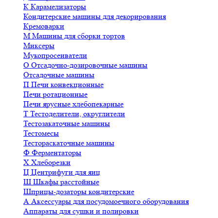
К
Карамелизаторы
Кондитерские машины для декорирования
Кремоварки
М
Машины для сборки тортов
Миксеры
Мукопросеиватели
О
Отсадочно-дозировочные машины
Отсадочные машины
П
Печи конвекционные
Печи ротационные
Печи ярусные хлебопекарные
Т
Тестоделители, округлители
Тестозакаточные машины
Тестомесы
Тестораскаточные машины
Ф
Ферментаторы
Х
Хлеборезки
Ц
Центрифуги для яиц
Ш
Шкафы расстойные
Шприцы-дозаторы кондитерские
А
Аксессуары для посудомоечного оборудования
Аппараты для сушки и полировки