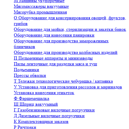
М
Машины укупорочные
Мясомассажеры вакуумные
Мясорубка промышленная
О
Оборудование для консервирования овощей, фруктов,
грибов
Оборудование для мойки, стерилизации и закатки банок
Оборудование для нанесения панировки
Оборудование для производства замороженных
блинчиков
Оборудование для производства колбасных изделий
П
Пельменные аппараты и минизаводы
Пилы ленточные для разделки мяса и туш
Подъемники
Прессы обвалки
Т
Тележки технологические чебурашка / китаянка
У
Установка для приготовления рассолов и маринадов
Установка нанесения этикеток
Ф
Фаршемешалка
Ш
Шприц вакуумный
Г
Газобензиновые вилочные погрузчики
Д
Дизельные вилочные погрузчики
К
Комплектовщики заказов
Р
Ричтраки