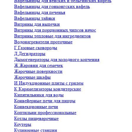
Вафельницы для венских и бельгийских вафель
Вафельницы для гонконгских вафель
Вафельницы для печенья
Вафельницы тайяки
Витрины для выпечки
Витрины для порционных чипсов начос
Витрины тепловые для ингредиентов
Водонагреватели проточные
Г
Газовые сковороды
Д
Дегидраторы
Дымогенераторы для холодного копчения
Ж
Жаровни для семечек
Жарочные поверхности
Жарочные шкафы
И
Индукционные плиты с грилем
К
Карамелизаторы кондитерские
Кипятильники для воды
Конвейерные печи для пиццы
Конвекционные печи
Коптильни профессиональные
Котлы пищеварочные
Коутеры
Кулинарные станции