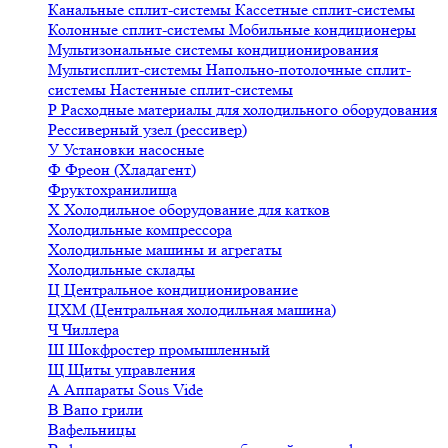
Канальные сплит-системы
Кассетные сплит-системы
Колонные сплит-системы
Мобильные кондиционеры
Мультизональные системы кондиционирования
Мультисплит-системы
Напольно-потолочные сплит-
системы
Настенные сплит-системы
Р
Расходные материалы для холодильного оборудования
Рессиверный узел (рессивер)
У
Установки насосные
Ф
Фреон (Хладагент)
Фруктохранилища
Х
Холодильное оборудование для катков
Холодильные компрессора
Холодильные машины и агрегаты
Холодильные склады
Ц
Центральное кондиционирование
ЦХМ (Центральная холодильная машина)
Ч
Чиллера
Ш
Шокфростер промышленный
Щ
Щиты управления
А
Аппараты Sous Vide
В
Вапо грили
Вафельницы