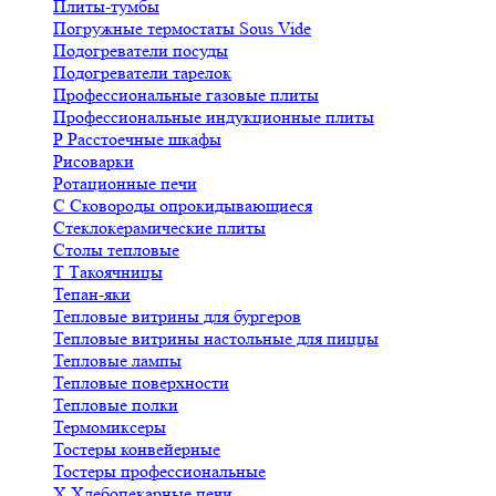
Плиты-тумбы
Погружные термостаты Sous Vide
Подогреватели посуды
Подогреватели тарелок
Профессиональные газовые плиты
Профессиональные индукционные плиты
Р
Расстоечные шкафы
Рисоварки
Ротационные печи
С
Сковороды опрокидывающиеся
Стеклокерамические плиты
Столы тепловые
Т
Такоячницы
Тепан-яки
Тепловые витрины для бургеров
Тепловые витрины настольные для пиццы
Тепловые лампы
Тепловые поверхности
Тепловые полки
Термомиксеры
Тостеры конвейерные
Тостеры профессиональные
Х
Хлебопекарные печи