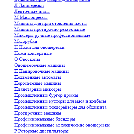
Л
Лапшерезки
Ленточные пилы
М
Маслопрессы
Машины для приготовления пасты
Машины протирочно резательные
Миксеры ручные профессиональные
Мясорубки
Н
Ножи для овощерезки
Ножи консервные
О
Овоскопы
Овощемоечные машины
П
Панировочные машины
Пельменные автоматы
Перосъемные машины
Планетарные миксеры
Промышленные бургер прессы
Промышленные куттеры для мяса и колбасы
Промышленные тендерайзеры для общепита
Протирочные машины
Профессиональные блендеры
Профессиональные механические овощерезки
Р
Роторные дистилляторы