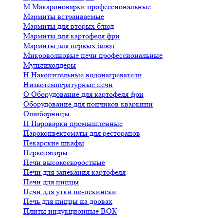
М
Макароноварки профессиональные
Мармиты встраиваемые
Мармиты для вторых блюд
Мармиты для картофеля фри
Мармиты для первых блюд
Микроволновые печи профессиональные
Мультихолдеры
Н
Накопительные водонагреватели
Низкотемпературные печи
О
Оборудование для картофеля фри
Оборудование для пончиков кваркини
Ошиборницы
П
Пароварки промышленные
Пароконвектоматы для ресторанов
Пекарские шкафы
Перколяторы
Печи высокоскоростные
Печи для запекания картофеля
Печи для пиццы
Печи для утки по-пекински
Печь для пиццы на дровах
Плиты индукционные ВОК