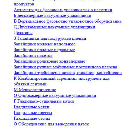
продуктов
Автоматы для фасовки и упаковки чая в пакетики
Б
Бескамерные вакуумные упаковщики
В
Вертикальное фасовочно упаковочное оборудование
Д
Двухкамерные вакуумные упаковщики
Дозаторы
З
Запайщики для полурукава пленки
Запайщики ножные напольные
Запайщики ножные педальные
Запайщики пакетов
Запайщики роликовые конвейерные
Запайщики ручные мобильные постоянного нагрева
Запайщики-трейсилеры лотков, стаканов, контейнеров
К
Комбинированный стреппинг инструмент для
обвязки лентами
М
Мешкозашивочное
О
Однокамерные вакуумные упаковщики
Г
Гладильно-сушильные катки
Гладильные катки
Гладильные прессы
Гладильные столы
О
Оборудование для выведения пятен