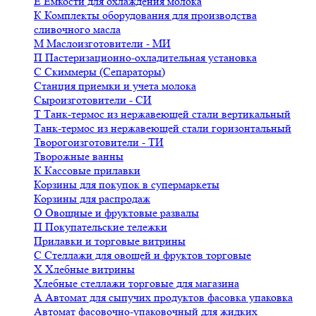
Е
Емкости для охлаждения молока
К
Комплекты оборудования для производства
сливочного масла
М
Маслоизготовители - МИ
П
Пастеризационно-охладительная установка
С
Скиммеры (Сепараторы)
Станция приемки и учета молока
Сыроизготовители - СИ
Т
Танк-термос из нержавеющей стали вертикальный
Танк-термос из нержавеющей стали горизонтальный
Творогоизготовители - ТИ
Творожные ванны
К
Кассовые прилавки
Корзины для покупок в супермаркеты
Корзины для распродаж
О
Овощные и фруктовые развалы
П
Покупательские тележки
Прилавки и торговые витрины
С
Стеллажи для овощей и фруктов торговые
Х
Хлебные витрины
Хлебные стеллажи торговые для магазина
А
Автомат для сыпучих продуктов фасовка упаковка
Автомат фасовочно-упаковочный для жидких