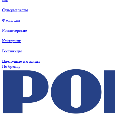
Супермаркеты
Фастфуды
Кондитерские
Кейтеринг
Гостиницы
Цветочные магазины
По бренду