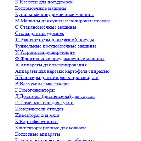
К
Кассеты для посудомоек
Котломоечные машины
Купольные посудомоечные машины
М
Машины для сушки и полировки посуды
С
Стаканомоечные машины
Столы для посудомоек
Т
Транспортеры для грязной посуды
Туннельные посудомоечные машины
У
Устройства душирующие
Ф
Фронтальные посудомоечные машины
А
Аппараты для льезонирования
Аппараты для нарезки картофеля спиралью
Б
Бликсеры для пищевых производств
В
Вакуумные массажеры
Г
Гомогенизаторы
Д
Дозаторы (диспенсеры) для соусов
И
Измельчители для кухни
Измельчители отходов
Инъекторы для мяса
К
Картофелечистки
Клипсаторы ручные для колбасы
Котлетные аппараты
Кухонные процессоры для общепита