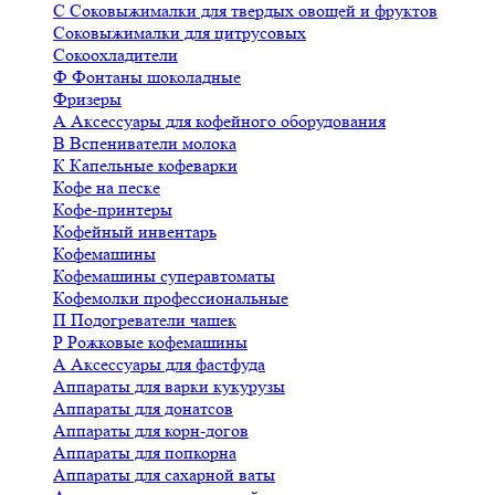
С
Соковыжималки для твердых овощей и фруктов
Соковыжималки для цитрусовых
Сокоохладители
Ф
Фонтаны шоколадные
Фризеры
А
Аксессуары для кофейного оборудования
В
Вспениватели молока
К
Капельные кофеварки
Кофе на песке
Кофе-принтеры
Кофейный инвентарь
Кофемашины
Кофемашины суперавтоматы
Кофемолки профессиональные
П
Подогреватели чашек
Р
Рожковые кофемашины
А
Аксессуары для фастфуда
Аппараты для варки кукурузы
Аппараты для донатсов
Аппараты для корн-догов
Аппараты для попкорна
Аппараты для сахарной ваты