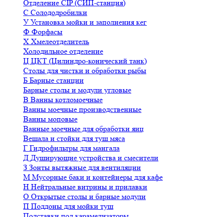
Отделение CIP (СИП-станция)
С
Солододробилки
У
Установка мойки и заполнения кег
Ф
Форфасы
Х
Хмелеотделитель
Холодильное отделение
Ц
ЦКТ (Цилиндро-конический танк)
Столы для чистки и обработки рыбы
Б
Барные станции
Барные столы и модули угловые
В
Ванны котломоечные
Ванны моечные производственные
Ванны моповые
Ванные моечные для обработки яиц
Вешала и стойки для туш мяса
Г
Гидрофильтры для мангала
Д
Душирующие устройства и смесители
З
Зонты вытяжные для вентиляции
М
Мусорные баки и контейнеры для кафе
Н
Нейтральные витрины и прилавки
О
Открытые столы и барные модули
П
Поддоны для мойки туш
Подставки под карамелизаторы