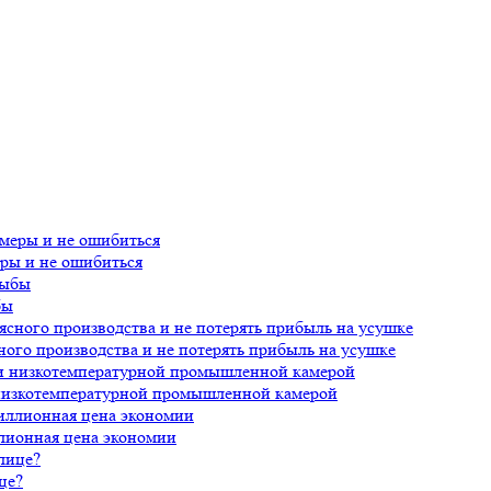
еры и не ошибиться
бы
ного производства и не потерять прибыль на усушке
 низкотемпературной промышленной камерой
лионная цена экономии
це?