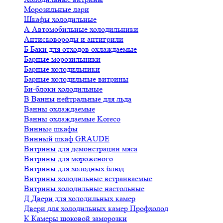
Морозильные лари
Шкафы холодильные
А
Автомобильные холодильники
Антисковороды и антигрили
Б
Баки для отходов охлаждаемые
Барные морозильники
Барные холодильники
Барные холодильные витрины
Би-блоки холодильные
В
Ванны нейтральные для льда
Ванны охлаждаемые
Ванны охлаждаемые Koreco
Винные шкафы
Винный шкаф GRAUDE
Витрины для демонстрации мяса
Витрины для мороженого
Витрины для холодных блюд
Витрины холодильные встраиваемые
Витрины холодильные настольные
Д
Двери для холодильных камер
Двери для холодильных камер Профхолод
К
Камеры шоковой заморозки