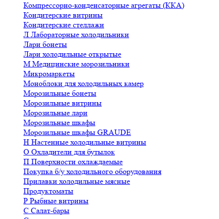
Компрессорно-конденсаторные агрегаты (ККА)
Кондитерские витрины
Кондитерские стеллажи
Л
Лабораторные холодильники
Лари бонеты
Лари холодильные открытые
М
Медицинские морозильники
Микромаркеты
Моноблоки для холодильных камер
Морозильные бонеты
Морозильные витрины
Морозильные лари
Морозильные шкафы
Морозильные шкафы GRAUDE
Н
Настенные холодильные витрины
О
Охладители для бутылок
П
Поверхности охлаждаемые
Покупка б/у холодильного оборудования
Прилавки холодильные мясные
Продуктоматы
Р
Рыбные витрины
С
Салат-бары