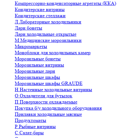
Компрессорно-конденсаторные агрегаты (ККА)
Кондитерские витрины
Кондитерские стеллажи
Л
Лабораторные холодильники
Лари бонеты
Лари холодильные открытые
М
Медицинские морозильники
Микромаркеты
Моноблоки для холодильных камер
Морозильные бонеты
Морозильные витрины
Морозильные лари
Морозильные шкафы
Морозильные шкафы GRAUDE
Н
Настенные холодильные витрины
О
Охладители для бутылок
П
Поверхности охлаждаемые
Покупка б/у холодильного оборудования
Прилавки холодильные мясные
Продуктоматы
Р
Рыбные витрины
С
Салат-бары