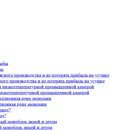
бы
ного производства и не потерять прибыль на усушке
 низкотемпературной промышленной камерой
лионная цена экономии
це?
й моноблок зимой и летом