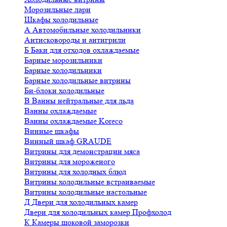
Морозильные лари
Шкафы холодильные
А
Автомобильные холодильники
Антисковороды и антигрили
Б
Баки для отходов охлаждаемые
Барные морозильники
Барные холодильники
Барные холодильные витрины
Би-блоки холодильные
В
Ванны нейтральные для льда
Ванны охлаждаемые
Ванны охлаждаемые Koreco
Винные шкафы
Винный шкаф GRAUDE
Витрины для демонстрации мяса
Витрины для мороженого
Витрины для холодных блюд
Витрины холодильные встраиваемые
Витрины холодильные настольные
Д
Двери для холодильных камер
Двери для холодильных камер Профхолод
К
Камеры шоковой заморозки