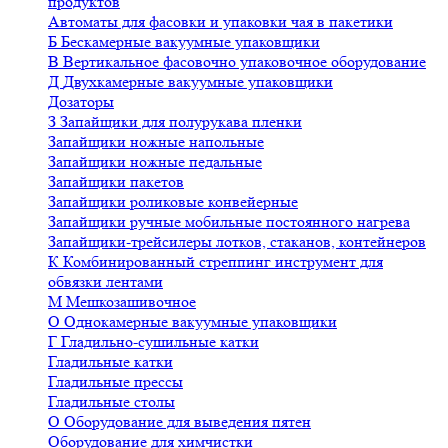
продуктов
Автоматы для фасовки и упаковки чая в пакетики
Б
Бескамерные вакуумные упаковщики
В
Вертикальное фасовочно упаковочное оборудование
Д
Двухкамерные вакуумные упаковщики
Дозаторы
З
Запайщики для полурукава пленки
Запайщики ножные напольные
Запайщики ножные педальные
Запайщики пакетов
Запайщики роликовые конвейерные
Запайщики ручные мобильные постоянного нагрева
Запайщики-трейсилеры лотков, стаканов, контейнеров
К
Комбинированный стреппинг инструмент для
обвязки лентами
М
Мешкозашивочное
О
Однокамерные вакуумные упаковщики
Г
Гладильно-сушильные катки
Гладильные катки
Гладильные прессы
Гладильные столы
О
Оборудование для выведения пятен
Оборудование для химчистки