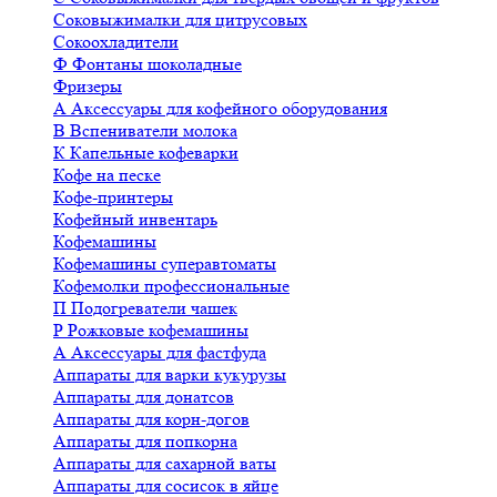
Соковыжималки для цитрусовых
Сокоохладители
Ф
Фонтаны шоколадные
Фризеры
А
Аксессуары для кофейного оборудования
В
Вспениватели молока
К
Капельные кофеварки
Кофе на песке
Кофе-принтеры
Кофейный инвентарь
Кофемашины
Кофемашины суперавтоматы
Кофемолки профессиональные
П
Подогреватели чашек
Р
Рожковые кофемашины
А
Аксессуары для фастфуда
Аппараты для варки кукурузы
Аппараты для донатсов
Аппараты для корн-догов
Аппараты для попкорна
Аппараты для сахарной ваты
Аппараты для сосисок в яйце