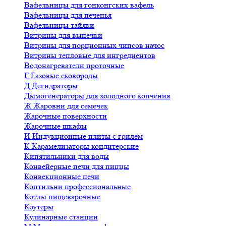
Вафельницы для гонконгских вафель
Вафельницы для печенья
Вафельницы тайяки
Витрины для выпечки
Витрины для порционных чипсов начос
Витрины тепловые для ингредиентов
Водонагреватели проточные
Г
Газовые сковороды
Д
Дегидраторы
Дымогенераторы для холодного копчения
Ж
Жаровни для семечек
Жарочные поверхности
Жарочные шкафы
И
Индукционные плиты с грилем
К
Карамелизаторы кондитерские
Кипятильники для воды
Конвейерные печи для пиццы
Конвекционные печи
Коптильни профессиональные
Котлы пищеварочные
Коутеры
Кулинарные станции