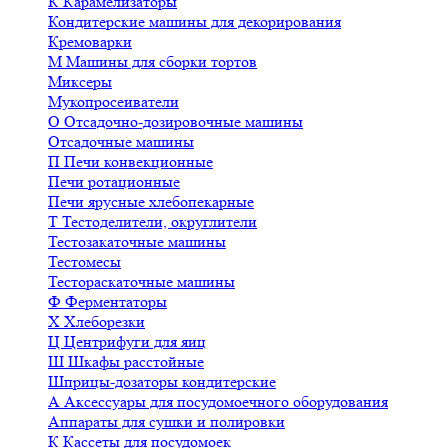
К
Карамелизаторы
Кондитерские машины для декорирования
Кремоварки
М
Машины для сборки тортов
Миксеры
Мукопросеиватели
О
Отсадочно-дозировочные машины
Отсадочные машины
П
Печи конвекционные
Печи ротационные
Печи ярусные хлебопекарные
Т
Тестоделители, округлители
Тестозакаточные машины
Тестомесы
Тестораскаточные машины
Ф
Ферментаторы
Х
Хлеборезки
Ц
Центрифуги для яиц
Ш
Шкафы расстойные
Шприцы-дозаторы кондитерские
А
Аксессуары для посудомоечного оборудования
Аппараты для сушки и полировки
К
Кассеты для посудомоек