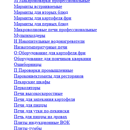
М
Макароноварки профессиональные
Мармиты встраиваемые
Мармиты для вторых блюд
Мармиты для картофеля фри
Мармиты для первых блюд
Микроволновые печи профессиональные
Мультихолдеры
Н
Накопительные водонагреватели
Низкотемпературные печи
О
Оборудование для картофеля фри
Оборудование для пончиков кваркини
Ошиборницы
П
Пароварки промышленные
Пароконвектоматы для ресторанов
Пекарские шкафы
Перколяторы
Печи высокоскоростные
Печи для запекания картофеля
Печи для пиццы
Печи для утки по-пекински
Печь для пиццы на дровах
Плиты индукционные ВОК
Плиты-тумбы