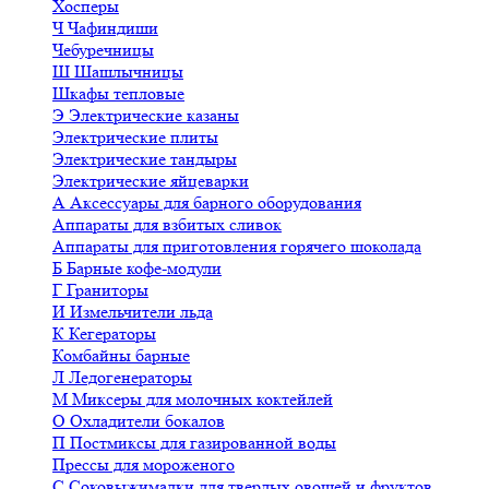
Хосперы
Ч
Чафиндиши
Чебуречницы
Ш
Шашлычницы
Шкафы тепловые
Э
Электрические казаны
Электрические плиты
Электрические тандыры
Электрические яйцеварки
А
Аксессуары для барного оборудования
Аппараты для взбитых сливок
Аппараты для приготовления горячего шоколада
Б
Барные кофе-модули
Г
Граниторы
И
Измельчители льда
К
Кегераторы
Комбайны барные
Л
Ледогенераторы
М
Миксеры для молочных коктейлей
О
Охладители бокалов
П
Постмиксы для газированной воды
Прессы для мороженого
С
Соковыжималки для твердых овощей и фруктов