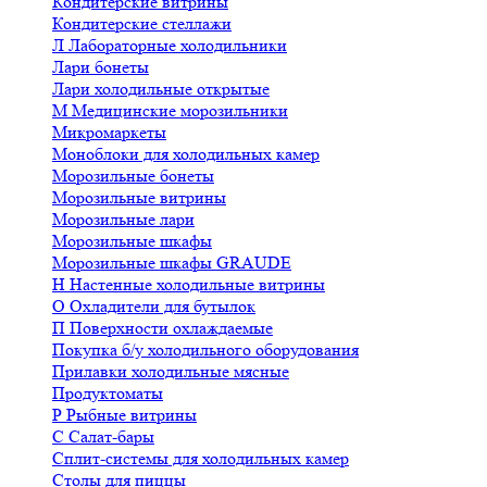
Кондитерские витрины
Кондитерские стеллажи
Л
Лабораторные холодильники
Лари бонеты
Лари холодильные открытые
М
Медицинские морозильники
Микромаркеты
Моноблоки для холодильных камер
Морозильные бонеты
Морозильные витрины
Морозильные лари
Морозильные шкафы
Морозильные шкафы GRAUDE
Н
Настенные холодильные витрины
О
Охладители для бутылок
П
Поверхности охлаждаемые
Покупка б/у холодильного оборудования
Прилавки холодильные мясные
Продуктоматы
Р
Рыбные витрины
С
Салат-бары
Сплит-системы для холодильных камер
Столы для пиццы