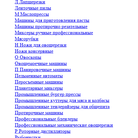
Л
Лапшерезки
Ленточные пилы
М
Маслопрессы
Машины для приготовления пасты
Машины протирочно резательные
Миксеры ручные профессиональные
Мясорубки
Н
Ножи для овощерезки
Ножи консервные
О
Овоскопы
Овощемоечные машины
П
Панировочные машины
Пельменные автоматы
Перосъемные машины
Планетарные миксеры
Промышленные бургер прессы
Промышленные куттеры для мяса и колбасы
Промышленные тендерайзеры для общепита
Протирочные машины
Профессиональные блендеры
Профессиональные механические овощерезки
Р
Роторные дистилляторы
Рыбочистки