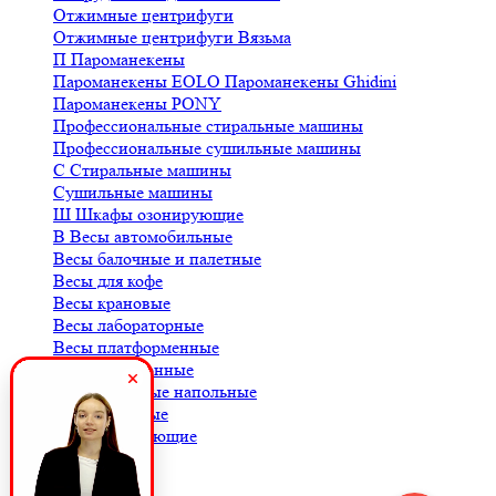
Отжимные центрифуги
Отжимные центрифуги Вязьма
П
Пароманекены
Пароманекены EOLO
Пароманекены Ghidini
Пароманекены PONY
Профессиональные стиральные машины
Профессиональные сушильные машины
С
Стиральные машины
Сушильные машины
Ш
Шкафы озонирующие
В
Весы автомобильные
Весы балочные и палетные
Весы для кофе
Весы крановые
Весы лабораторные
Весы платформенные
Весы порционные
Весы товарные напольные
Весы торговые
К
Комплектующие