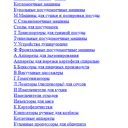
Котломоечные машины
Купольные посудомоечные машины
М
Машины для сушки и полировки посуды
С
Стаканомоечные машины
Столы для посудомоек
Т
Транспортеры для грязной посуды
Туннельные посудомоечные машины
У
Устройства душирующие
Ф
Фронтальные посудомоечные машины
А
Аппараты для льезонирования
Аппараты для нарезки картофеля спиралью
Б
Бликсеры для пищевых производств
В
Вакуумные массажеры
Г
Гомогенизаторы
Д
Дозаторы (диспенсеры) для соусов
И
Измельчители для кухни
Измельчители отходов
Инъекторы для мяса
К
Картофелечистки
Клипсаторы ручные для колбасы
Котлетные аппараты
Кухонные процессоры для общепита