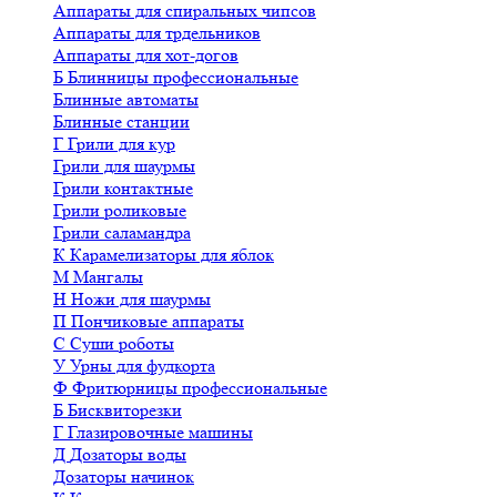
Аппараты для спиральных чипсов
Аппараты для трдельников
Аппараты для хот-догов
Б
Блинницы профессиональные
Блинные автоматы
Блинные станции
Г
Грили для кур
Грили для шаурмы
Грили контактные
Грили роликовые
Грили саламандра
К
Карамелизаторы для яблок
М
Мангалы
Н
Ножи для шаурмы
П
Пончиковые аппараты
С
Суши роботы
У
Урны для фудкорта
Ф
Фритюрницы профессиональные
Б
Бисквиторезки
Г
Глазировочные машины
Д
Дозаторы воды
Дозаторы начинок