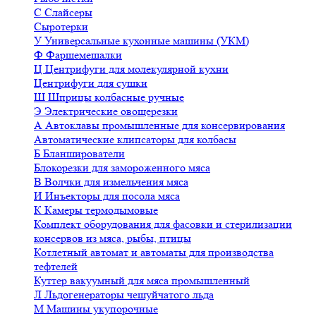
С
Слайсеры
Сыротерки
У
Универсальные кухонные машины (УКМ)
Ф
Фаршемешалки
Ц
Центрифуги для молекулярной кухни
Центрифуги для сушки
Ш
Шприцы колбасные ручные
Э
Электрические овощерезки
А
Автоклавы промышленные для консервирования
Автоматические клипсаторы для колбасы
Б
Бланширователи
Блокорезки для замороженного мяса
В
Волчки для измельчения мяса
И
Инъекторы для посола мяса
К
Камеры термодымовые
Комплект оборудования для фасовки и стерилизации
консервов из мяса, рыбы, птицы
Котлетный автомат и автоматы для производства
тефтелей
Куттер вакуумный для мяса промышленный
Л
Льдогенераторы чешуйчатого льда
М
Машины укупорочные