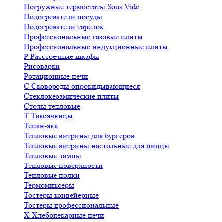
Погружные термостаты Sous Vide
Подогреватели посуды
Подогреватели тарелок
Профессиональные газовые плиты
Профессиональные индукционные плиты
Р
Расстоечные шкафы
Рисоварки
Ротационные печи
С
Сковороды опрокидывающиеся
Стеклокерамические плиты
Столы тепловые
Т
Такоячницы
Тепан-яки
Тепловые витрины для бургеров
Тепловые витрины настольные для пиццы
Тепловые лампы
Тепловые поверхности
Тепловые полки
Термомиксеры
Тостеры конвейерные
Тостеры профессиональные
Х
Хлебопекарные печи