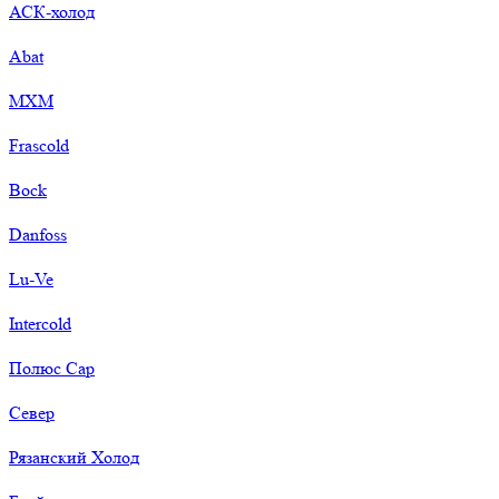
АСК-холод
Abat
МХМ
Frascold
Bock
Danfoss
Lu-Ve
Intercold
Полюс Сар
Север
Рязанский Холод