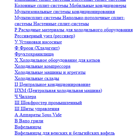
Колонные сплит-системы
Мобильные кондиционеры
Мультизональные системы кондиционирования
Мультисплит-системы
Напольно-потолочные сплит-
системы
Настенные сплит-системы
Р
Расходные материалы для холодильного оборудования
Рессиверный узел (рессивер)
У
Установки насосные
Ф
Фреон (Хладагент)
Фруктохранилища
Х
Холодильное оборудование для катков
Холодильные компрессора
Холодильные машины и агрегаты
Холодильные склады
Ц
Центральное кондиционирование
ЦХМ (Центральная холодильная машина)
Ч
Чиллера
Ш
Шокфростер промышленный
Щ
Щиты управления
А
Аппараты Sous Vide
В
Вапо грили
Вафельницы
Вафельницы для венских и бельгийских вафель