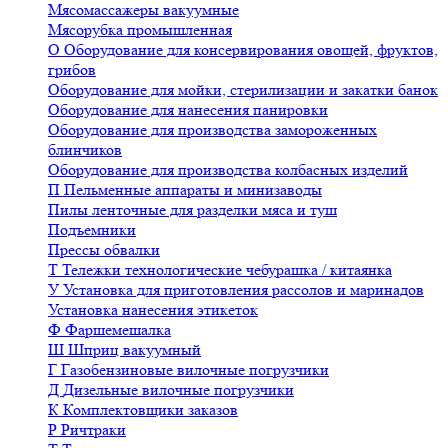
Мясомассажеры вакуумные
Мясорубка промышленная
О
Оборудование для консервирования овощей, фруктов,
грибов
Оборудование для мойки, стерилизации и закатки банок
Оборудование для нанесения панировки
Оборудование для производства замороженных
блинчиков
Оборудование для производства колбасных изделий
П
Пельменные аппараты и минизаводы
Пилы ленточные для разделки мяса и туш
Подъемники
Прессы обвалки
Т
Тележки технологические чебурашка / китаянка
У
Установка для приготовления рассолов и маринадов
Установка нанесения этикеток
Ф
Фаршемешалка
Ш
Шприц вакуумный
Г
Газобензиновые вилочные погрузчики
Д
Дизельные вилочные погрузчики
К
Комплектовщики заказов
Р
Ричтраки