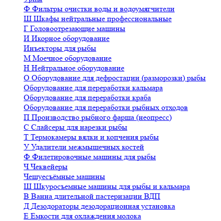
Ф
Фильтры очистки воды и водоумягчители
Ш
Шкафы нейтральные профессиональные
Г
Головоотрезающие машины
И
Икорное оборудование
Инъекторы для рыбы
М
Моечное оборудование
Н
Нейтральное оборудование
О
Оборудование для дефростации (разморозки) рыбы
Оборудование для переработки кальмара
Оборудование для переработки краба
Оборудование для переработки рыбных отходов
П
Производство рыбного фарша (неопресс)
С
Слайсеры для нарезки рыбы
Т
Термокамеры вялки и копчения рыбы
У
Удалители межмышечных костей
Ф
Филетировочные машины для рыбы
Ч
Чеквейеры
Чешуесъёмные машины
Ш
Шкуросъемные машины для рыбы и кальмара
В
Ванна длительной пастеризации ВДП
Д
Дезодораторы дезодорационная установка
Е
Емкости для охлаждения молока