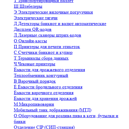
Т
Транспортировщики паллет
Ш
Штабелеры
Э
Электрические вилочные погрузчики
Электрические тягачи
Д
Детекторы банкнот и валют автоматические
Дисплеи QR-кодов
Л
Лазерные сканеры штрих-кодов
О
Онлайн-кассы
П
Принтеры для печати этикеток
С
Счетчики банкнот и купюр
Т
Терминалы сбора данных
Ч
Чековые принтеры
Ёмкости для дрожжевого отделения
Теплообменник контурный
В
Варочный порядок
Ё
Ёмкости бродильного отделения
Ёмкости варочного отделения
Ёмкости для хранения дрожжей
М
Микропивоварни
Мобильный танк дображивания (МТД)
О
Оборудование для розлива пива в кеги, бутылки и
банки
Отделение CIP (СИП-станция)