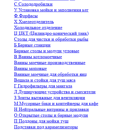
С
Солододробилки
У
Установка мойки и заполнения кег
Ф
Форфасы
Х
Хмелеотделитель
Холодильное отделение
Ц
ЦКТ (Цилиндро-конический танк)
Столы для чистки и обработки рыбы
Б
Барные станции
Барные столы и модули угловые
В
Ванны котломоечные
Ванны моечные производственные
Ванны моповые
Ванные моечные для обработки яиц
Вешала и стойки для туш мяса
Г
Гидрофильтры для мангала
Д
Душирующие устройства и смесители
З
Зонты вытяжные для вентиляции
М
Мусорные баки и контейнеры для кафе
Н
Нейтральные витрины и прилавки
О
Открытые столы и барные модули
П
Поддоны для мойки туш
Подставки под карамелизаторы