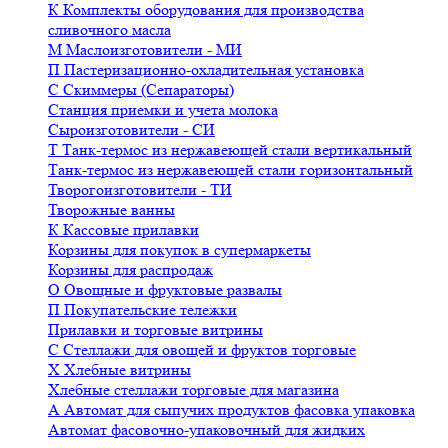
К
Комплекты оборудования для производства
сливочного масла
М
Маслоизготовители - МИ
П
Пастеризационно-охладительная установка
С
Скиммеры (Сепараторы)
Станция приемки и учета молока
Сыроизготовители - СИ
Т
Танк-термос из нержавеющей стали вертикальный
Танк-термос из нержавеющей стали горизонтальный
Творогоизготовители - ТИ
Творожные ванны
К
Кассовые прилавки
Корзины для покупок в супермаркеты
Корзины для распродаж
О
Овощные и фруктовые развалы
П
Покупательские тележки
Прилавки и торговые витрины
С
Стеллажи для овощей и фруктов торговые
Х
Хлебные витрины
Хлебные стеллажи торговые для магазина
А
Автомат для сыпучих продуктов фасовка упаковка
Автомат фасовочно-упаковочный для жидких