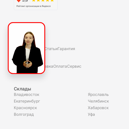
О компаниии
О нас
Полезное
Скидки и акции
Статьи
Гарантия
Покупателю
Как купить
Доставка
Оплата
Сервис
Склады
Владивосток
Ярославль
Екатеринбург
Челябинск
Красноярск
Хабаровск
Волгоград
Уфа