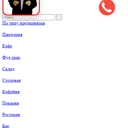
По типу предприятия
Пиццерия
Кафе
Фуд-трак
Склад
Столовая
Кофейня
Пекарня
Ресторан
Бар