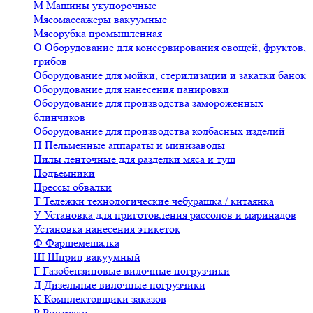
М
Машины укупорочные
Мясомассажеры вакуумные
Мясорубка промышленная
О
Оборудование для консервирования овощей, фруктов,
грибов
Оборудование для мойки, стерилизации и закатки банок
Оборудование для нанесения панировки
Оборудование для производства замороженных
блинчиков
Оборудование для производства колбасных изделий
П
Пельменные аппараты и минизаводы
Пилы ленточные для разделки мяса и туш
Подъемники
Прессы обвалки
Т
Тележки технологические чебурашка / китаянка
У
Установка для приготовления рассолов и маринадов
Установка нанесения этикеток
Ф
Фаршемешалка
Ш
Шприц вакуумный
Г
Газобензиновые вилочные погрузчики
Д
Дизельные вилочные погрузчики
К
Комплектовщики заказов
Р
Ричтраки