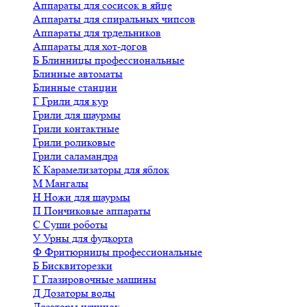
Аппараты для сосисок в яйце
Аппараты для спиральных чипсов
Аппараты для трдельников
Аппараты для хот-догов
Б
Блинницы профессиональные
Блинные автоматы
Блинные станции
Г
Грили для кур
Грили для шаурмы
Грили контактные
Грили роликовые
Грили саламандра
К
Карамелизаторы для яблок
М
Мангалы
Н
Ножи для шаурмы
П
Пончиковые аппараты
С
Суши роботы
У
Урны для фудкорта
Ф
Фритюрницы профессиональные
Б
Бисквиторезки
Г
Глазировочные машины
Д
Дозаторы воды
Дозаторы начинок