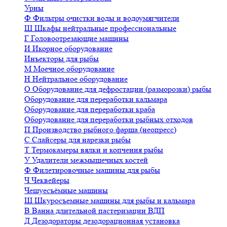
Урны
Ф
Фильтры очистки воды и водоумягчители
Ш
Шкафы нейтральные профессиональные
Г
Головоотрезающие машины
И
Икорное оборудование
Инъекторы для рыбы
М
Моечное оборудование
Н
Нейтральное оборудование
О
Оборудование для дефростации (разморозки) рыбы
Оборудование для переработки кальмара
Оборудование для переработки краба
Оборудование для переработки рыбных отходов
П
Производство рыбного фарша (неопресс)
С
Слайсеры для нарезки рыбы
Т
Термокамеры вялки и копчения рыбы
У
Удалители межмышечных костей
Ф
Филетировочные машины для рыбы
Ч
Чеквейеры
Чешуесъёмные машины
Ш
Шкуросъемные машины для рыбы и кальмара
В
Ванна длительной пастеризации ВДП
Д
Дезодораторы дезодорационная установка