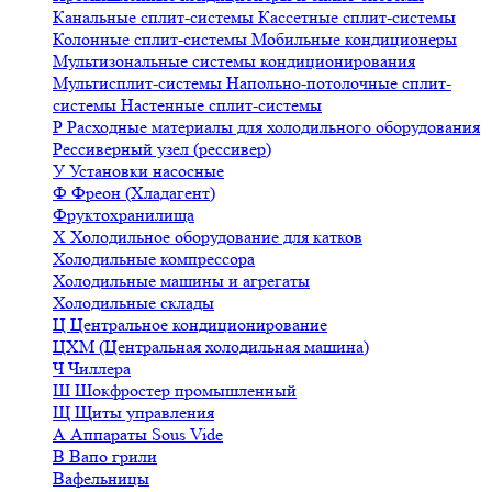
Канальные сплит-системы
Кассетные сплит-системы
Колонные сплит-системы
Мобильные кондиционеры
Мультизональные системы кондиционирования
Мультисплит-системы
Напольно-потолочные сплит-
системы
Настенные сплит-системы
Р
Расходные материалы для холодильного оборудования
Рессиверный узел (рессивер)
У
Установки насосные
Ф
Фреон (Хладагент)
Фруктохранилища
Х
Холодильное оборудование для катков
Холодильные компрессора
Холодильные машины и агрегаты
Холодильные склады
Ц
Центральное кондиционирование
ЦХМ (Центральная холодильная машина)
Ч
Чиллера
Ш
Шокфростер промышленный
Щ
Щиты управления
А
Аппараты Sous Vide
В
Вапо грили
Вафельницы