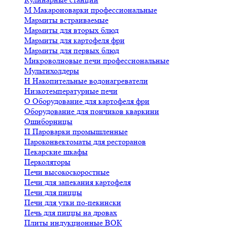
М
Макароноварки профессиональные
Мармиты встраиваемые
Мармиты для вторых блюд
Мармиты для картофеля фри
Мармиты для первых блюд
Микроволновые печи профессиональные
Мультихолдеры
Н
Накопительные водонагреватели
Низкотемпературные печи
О
Оборудование для картофеля фри
Оборудование для пончиков кваркини
Ошиборницы
П
Пароварки промышленные
Пароконвектоматы для ресторанов
Пекарские шкафы
Перколяторы
Печи высокоскоростные
Печи для запекания картофеля
Печи для пиццы
Печи для утки по-пекински
Печь для пиццы на дровах
Плиты индукционные ВОК