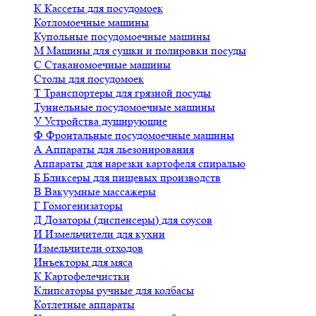
К
Кассеты для посудомоек
Котломоечные машины
Купольные посудомоечные машины
М
Машины для сушки и полировки посуды
С
Стаканомоечные машины
Столы для посудомоек
Т
Транспортеры для грязной посуды
Туннельные посудомоечные машины
У
Устройства душирующие
Ф
Фронтальные посудомоечные машины
А
Аппараты для льезонирования
Аппараты для нарезки картофеля спиралью
Б
Бликсеры для пищевых производств
В
Вакуумные массажеры
Г
Гомогенизаторы
Д
Дозаторы (диспенсеры) для соусов
И
Измельчители для кухни
Измельчители отходов
Инъекторы для мяса
К
Картофелечистки
Клипсаторы ручные для колбасы
Котлетные аппараты