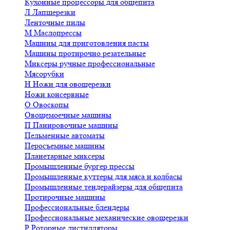
Кухонные процессоры для общепита
Л
Лапшерезки
Ленточные пилы
М
Маслопрессы
Машины для приготовления пасты
Машины протирочно резательные
Миксеры ручные профессиональные
Мясорубки
Н
Ножи для овощерезки
Ножи консервные
О
Овоскопы
Овощемоечные машины
П
Панировочные машины
Пельменные автоматы
Перосъемные машины
Планетарные миксеры
Промышленные бургер прессы
Промышленные куттеры для мяса и колбасы
Промышленные тендерайзеры для общепита
Протирочные машины
Профессиональные блендеры
Профессиональные механические овощерезки
Р
Роторные дистилляторы