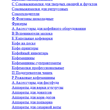
С
Соковыжималки для твердых овощей и фруктов
Соковыжималки для цитрусовых
Сокоохладители
Ф
Фонтаны шоколадные
Фризеры
А
Аксессуары для кофейного оборудования
В
Вспениватели молока
К
Капельные кофеварки
Кофе на песке
Кофе-принтеры
Кофейный инвентарь
Кофемашины
Кофемашины суперавтоматы
Кофемолки профессиональные
П
Подогреватели чашек
Р
Рожковые кофемашины
А
Аксессуары для фастфуда
Аппараты для варки кукурузы
Аппараты для донатсов
Аппараты для корн-догов
Аппараты для попкорна
Аппараты для сахарной ваты