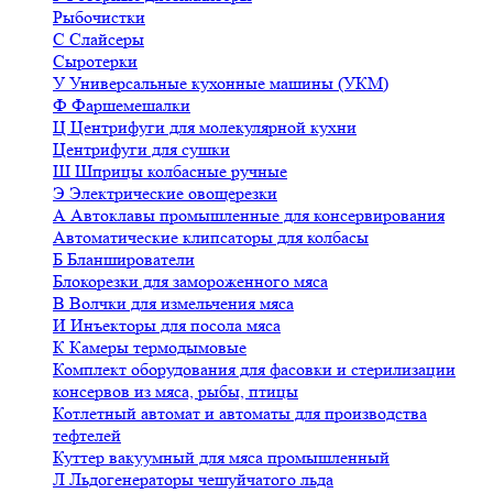
Рыбочистки
С
Слайсеры
Сыротерки
У
Универсальные кухонные машины (УКМ)
Ф
Фаршемешалки
Ц
Центрифуги для молекулярной кухни
Центрифуги для сушки
Ш
Шприцы колбасные ручные
Э
Электрические овощерезки
А
Автоклавы промышленные для консервирования
Автоматические клипсаторы для колбасы
Б
Бланширователи
Блокорезки для замороженного мяса
В
Волчки для измельчения мяса
И
Инъекторы для посола мяса
К
Камеры термодымовые
Комплект оборудования для фасовки и стерилизации
консервов из мяса, рыбы, птицы
Котлетный автомат и автоматы для производства
тефтелей
Куттер вакуумный для мяса промышленный
Л
Льдогенераторы чешуйчатого льда