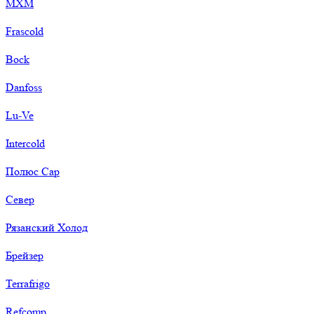
МХМ
Frascold
Bock
Danfoss
Lu-Ve
Intercold
Полюс Сар
Север
Рязанский Холод
Брейзер
Terrafrigo
Refcomp