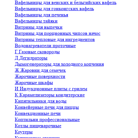
Вафельницы для венских и бельгийских вафель
Вафельницы для гонконгских вафель
Вафельницы для печенья
Вафельницы тайяки
Витрины для выпечки
Витрины для порционных чипсов начос
Витрины тепловые для ингредиентов
Водонагреватели проточные
Г
Газовые сковороды
Д
Дегидраторы
Дымогенераторы для холодного копчения
Ж
Жаровни для семечек
Жарочные поверхности
Жарочные шкафы
И
Индукционные плиты с грилем
К
Карамелизаторы кондитерские
Кипятильники для воды
Конвейерные печи для пиццы
Конвекционные печи
Коптильни профессиональные
Котлы пищеварочные
Коутеры
Кулинарные станции