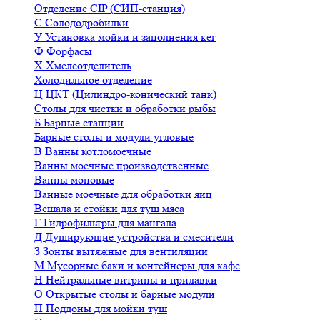
Отделение CIP (СИП-станция)
С
Солододробилки
У
Установка мойки и заполнения кег
Ф
Форфасы
Х
Хмелеотделитель
Холодильное отделение
Ц
ЦКТ (Цилиндро-конический танк)
Столы для чистки и обработки рыбы
Б
Барные станции
Барные столы и модули угловые
В
Ванны котломоечные
Ванны моечные производственные
Ванны моповые
Ванные моечные для обработки яиц
Вешала и стойки для туш мяса
Г
Гидрофильтры для мангала
Д
Душирующие устройства и смесители
З
Зонты вытяжные для вентиляции
М
Мусорные баки и контейнеры для кафе
Н
Нейтральные витрины и прилавки
О
Открытые столы и барные модули
П
Поддоны для мойки туш