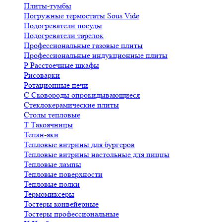
Плиты-тумбы
Погружные термостаты Sous Vide
Подогреватели посуды
Подогреватели тарелок
Профессиональные газовые плиты
Профессиональные индукционные плиты
Р
Расстоечные шкафы
Рисоварки
Ротационные печи
С
Сковороды опрокидывающиеся
Стеклокерамические плиты
Столы тепловые
Т
Такоячницы
Тепан-яки
Тепловые витрины для бургеров
Тепловые витрины настольные для пиццы
Тепловые лампы
Тепловые поверхности
Тепловые полки
Термомиксеры
Тостеры конвейерные
Тостеры профессиональные