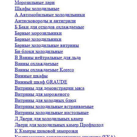
Морозильные лари
Шкафы холодильные
А
Автомобильные холодильники
Антисковороды и антигрили
Б
Баки для отходов охлаждаемые
Барные морозильники
Барные холодильники
Барные холодильные витрины
Би-блоки холодильные
В
Ванны нейтральные для льда
Ванны охлаждаемые
Ванны охлаждаемые Koreco
Винные шкафы
Винный шкаф GRAUDE
Витрины для демонстрации мяса
Витрины для мороженого
Витрины для холодных блюд
Витрины холодильные встраиваемые
Витрины холодильные настольные
Д
Двери для холодильных камер
Двери для холодильных камер Профхолод
К
Камеры шоковой заморозки
Компрессорно-конденсаторные агрегаты (ККА)