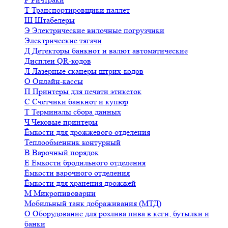
Т
Транспортировщики паллет
Ш
Штабелеры
Э
Электрические вилочные погрузчики
Электрические тягачи
Д
Детекторы банкнот и валют автоматические
Дисплеи QR-кодов
Л
Лазерные сканеры штрих-кодов
О
Онлайн-кассы
П
Принтеры для печати этикеток
С
Счетчики банкнот и купюр
Т
Терминалы сбора данных
Ч
Чековые принтеры
Ёмкости для дрожжевого отделения
Теплообменник контурный
В
Варочный порядок
Ё
Ёмкости бродильного отделения
Ёмкости варочного отделения
Ёмкости для хранения дрожжей
М
Микропивоварни
Мобильный танк дображивания (МТД)
О
Оборудование для розлива пива в кеги, бутылки и
банки