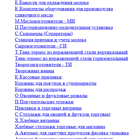
Е
Емкости для охлаждения молока
К
Комплекты оборудования для производства
сливочного масла
М
Маслоизготовители - МИ
П
Пастеризационно-охладительная установка
С
Скиммеры (Сепараторы)
Станция приемки и учета молока
Сыроизготовители - СИ
Т
Танк-термос из нержавеющей стали вертикальный
Танк-термос из нержавеющей стали горизонтальный
Творогоизготовители - ТИ
Творожные ванны
К
Кассовые прилавки
Корзины для покупок в супермаркеты
Корзины для распродаж
О
Овощные и фруктовые развалы
П
Покупательские тележки
Прилавки и торговые витрины
С
Стеллажи для овощей и фруктов торговые
Х
Хлебные витрины
Хлебные стеллажи торговые для магазина
А
Автомат для сыпучих продуктов фасовка упаковка
Автомат фасовочно-упаковочный для жидких