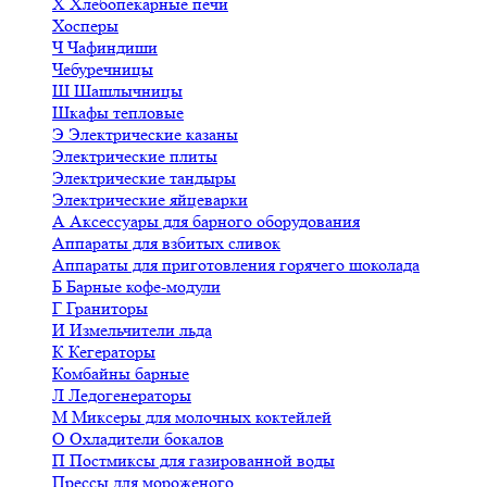
Х
Хлебопекарные печи
Хосперы
Ч
Чафиндиши
Чебуречницы
Ш
Шашлычницы
Шкафы тепловые
Э
Электрические казаны
Электрические плиты
Электрические тандыры
Электрические яйцеварки
А
Аксессуары для барного оборудования
Аппараты для взбитых сливок
Аппараты для приготовления горячего шоколада
Б
Барные кофе-модули
Г
Граниторы
И
Измельчители льда
К
Кегераторы
Комбайны барные
Л
Ледогенераторы
М
Миксеры для молочных коктейлей
О
Охладители бокалов
П
Постмиксы для газированной воды
Прессы для мороженого