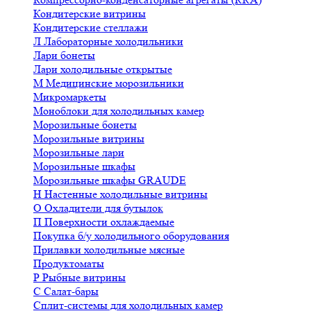
Кондитерские витрины
Кондитерские стеллажи
Л
Лабораторные холодильники
Лари бонеты
Лари холодильные открытые
М
Медицинские морозильники
Микромаркеты
Моноблоки для холодильных камер
Морозильные бонеты
Морозильные витрины
Морозильные лари
Морозильные шкафы
Морозильные шкафы GRAUDE
Н
Настенные холодильные витрины
О
Охладители для бутылок
П
Поверхности охлаждаемые
Покупка б/у холодильного оборудования
Прилавки холодильные мясные
Продуктоматы
Р
Рыбные витрины
С
Салат-бары
Сплит-системы для холодильных камер