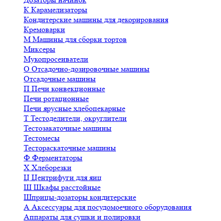
К
Карамелизаторы
Кондитерские машины для декорирования
Кремоварки
М
Машины для сборки тортов
Миксеры
Мукопросеиватели
О
Отсадочно-дозировочные машины
Отсадочные машины
П
Печи конвекционные
Печи ротационные
Печи ярусные хлебопекарные
Т
Тестоделители, округлители
Тестозакаточные машины
Тестомесы
Тестораскаточные машины
Ф
Ферментаторы
Х
Хлеборезки
Ц
Центрифуги для яиц
Ш
Шкафы расстойные
Шприцы-дозаторы кондитерские
А
Аксессуары для посудомоечного оборудования
Аппараты для сушки и полировки