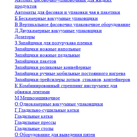
продуктов
Автоматы для фасовки и упаковки чая в пакетики
Б
Бескамерные вакуумные упаковщики
В
Вертикальное фасовочно упаковочное оборудование
Д
Двухкамерные вакуумные упаковщики
Дозаторы
З
Запайщики для полурукава пленки
Запайщики ножные напольные
Запайщики ножные педальные
Запайщики пакетов
Запайщики роликовые конвейерные
Запайщики ручные мобильные постоянного нагрева
Запайщики-трейсилеры лотков, стаканов, контейнеров
К
Комбинированный стреппинг инструмент для
обвязки лентами
М
Мешкозашивочное
О
Однокамерные вакуумные упаковщики
Г
Гладильно-сушильные катки
Гладильные катки
Гладильные прессы
Гладильные столы
О
Оборудование для выведения пятен