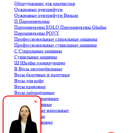
Оборудование для химчистки
Отжимные центрифуги
Отжимные центрифуги Вязьма
П
Пароманекены
Пароманекены EOLO
Пароманекены Ghidini
Пароманекены PONY
Профессиональные стиральные машины
Профессиональные сушильные машины
С
Стиральные машины
Сушильные машины
Ш
Шкафы озонирующие
В
Весы автомобильные
Весы балочные и палетные
Весы для кофе
Весы крановые
Весы лабораторные
Весы платформенные
Весы порционные
Весы товарные напольные
Весы торговые
К
Комплектующие