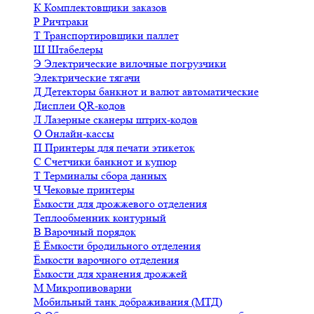
К
Комплектовщики заказов
Р
Ричтраки
Т
Транспортировщики паллет
Ш
Штабелеры
Э
Электрические вилочные погрузчики
Электрические тягачи
Д
Детекторы банкнот и валют автоматические
Дисплеи QR-кодов
Л
Лазерные сканеры штрих-кодов
О
Онлайн-кассы
П
Принтеры для печати этикеток
С
Счетчики банкнот и купюр
Т
Терминалы сбора данных
Ч
Чековые принтеры
Ёмкости для дрожжевого отделения
Теплообменник контурный
В
Варочный порядок
Ё
Ёмкости бродильного отделения
Ёмкости варочного отделения
Ёмкости для хранения дрожжей
М
Микропивоварни
Мобильный танк дображивания (МТД)