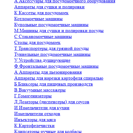
А
Аксессуары для посудомоечного оборудования
Аппараты для сушки и полировки
К
Кассеты для посудомоек
Котломоечные машины
Купольные посудомоечные машины
М
Машины для сушки и полировки посуды
С
Стаканомоечные машины
Столы для посудомоек
Т
Транспортеры для грязной посуды
Туннельные посудомоечные машины
У
Устройства душирующие
Ф
Фронтальные посудомоечные машины
А
Аппараты для льезонирования
Аппараты для нарезки картофеля спиралью
Б
Бликсеры для пищевых производств
В
Вакуумные массажеры
Г
Гомогенизаторы
Д
Дозаторы (диспенсеры) для соусов
И
Измельчители для кухни
Измельчители отходов
Инъекторы для мяса
К
Картофелечистки
Клипсаторы ручные для колбасы