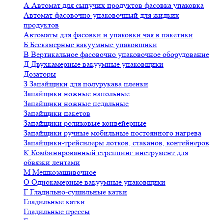
А
Автомат для сыпучих продуктов фасовка упаковка
Автомат фасовочно-упаковочный для жидких
продуктов
Автоматы для фасовки и упаковки чая в пакетики
Б
Бескамерные вакуумные упаковщики
В
Вертикальное фасовочно упаковочное оборудование
Д
Двухкамерные вакуумные упаковщики
Дозаторы
З
Запайщики для полурукава пленки
Запайщики ножные напольные
Запайщики ножные педальные
Запайщики пакетов
Запайщики роликовые конвейерные
Запайщики ручные мобильные постоянного нагрева
Запайщики-трейсилеры лотков, стаканов, контейнеров
К
Комбинированный стреппинг инструмент для
обвязки лентами
М
Мешкозашивочное
О
Однокамерные вакуумные упаковщики
Г
Гладильно-сушильные катки
Гладильные катки
Гладильные прессы