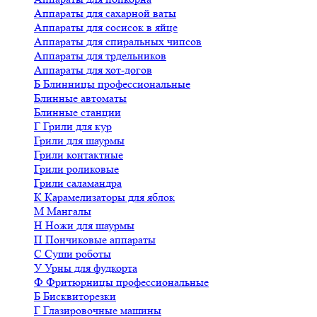
Аппараты для сахарной ваты
Аппараты для сосисок в яйце
Аппараты для спиральных чипсов
Аппараты для трдельников
Аппараты для хот-догов
Б
Блинницы профессиональные
Блинные автоматы
Блинные станции
Г
Грили для кур
Грили для шаурмы
Грили контактные
Грили роликовые
Грили саламандра
К
Карамелизаторы для яблок
М
Мангалы
Н
Ножи для шаурмы
П
Пончиковые аппараты
С
Суши роботы
У
Урны для фудкорта
Ф
Фритюрницы профессиональные
Б
Бисквиторезки
Г
Глазировочные машины