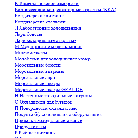
К
Камеры шоковой заморозки
Компрессорно-конденсаторные агрегаты (ККА)
Кондитерские витрины
Кондитерские стеллажи
Л
Лабораторные холодильники
Лари бонеты
Лари холодильные открытые
М
Медицинские морозильники
Микромаркеты
Моноблоки для холодильных камер
Морозильные бонеты
Морозильные витрины
Морозильные лари
Морозильные шкафы
Морозильные шкафы GRAUDE
Н
Настенные холодильные витрины
О
Охладители для бутылок
П
Поверхности охлаждаемые
Покупка б/у холодильного оборудования
Прилавки холодильные мясные
Продуктоматы
Р
Рыбные витрины