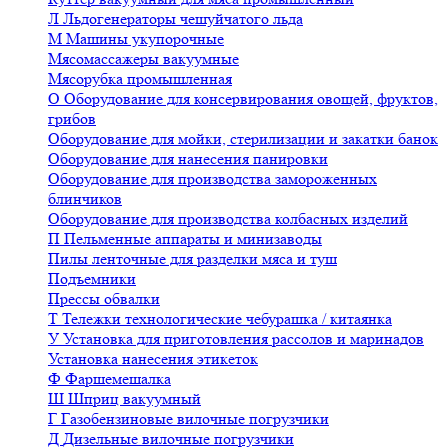
Л
Льдогенераторы чешуйчатого льда
М
Машины укупорочные
Мясомассажеры вакуумные
Мясорубка промышленная
О
Оборудование для консервирования овощей, фруктов,
грибов
Оборудование для мойки, стерилизации и закатки банок
Оборудование для нанесения панировки
Оборудование для производства замороженных
блинчиков
Оборудование для производства колбасных изделий
П
Пельменные аппараты и минизаводы
Пилы ленточные для разделки мяса и туш
Подъемники
Прессы обвалки
Т
Тележки технологические чебурашка / китаянка
У
Установка для приготовления рассолов и маринадов
Установка нанесения этикеток
Ф
Фаршемешалка
Ш
Шприц вакуумный
Г
Газобензиновые вилочные погрузчики
Д
Дизельные вилочные погрузчики