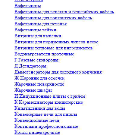
Вафельницы
Вафельницы для венских и бельгийских вафель
Вафельницы для гонконгских вафель
Вафельницы для печенья
Вафельницы тайяки
Витрины для выпечки
Витрины для порционных чипсов начос
Витрины тепловые для ингредиентов
Водонагреватели проточные
Г
Газовые сковороды
Д
Дегидраторы
Дымогенераторы для холодного копчения
Ж
Жаровни для семечек
Жарочные поверхности
Жарочные шкафы
И
Индукционные плиты с грилем
К
Карамелизаторы кондитерские
Кипятильники для воды
Конвейерные печи для пиццы
Конвекционные печи
Коптильни профессиональные
Котлы пищеварочные