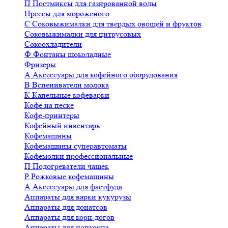
П
Постмиксы для газированной воды
Прессы для мороженого
С
Соковыжималки для твердых овощей и фруктов
Соковыжималки для цитрусовых
Сокоохладители
Ф
Фонтаны шоколадные
Фризеры
А
Аксессуары для кофейного оборудования
В
Вспениватели молока
К
Капельные кофеварки
Кофе на песке
Кофе-принтеры
Кофейный инвентарь
Кофемашины
Кофемашины суперавтоматы
Кофемолки профессиональные
П
Подогреватели чашек
Р
Рожковые кофемашины
А
Аксессуары для фастфуда
Аппараты для варки кукурузы
Аппараты для донатсов
Аппараты для корн-догов
Аппараты для попкорна