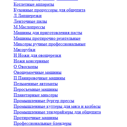
Котлетные аппараты
Кухонные процессоры для общепита
Л
Лапшерезки
Ленточные пилы
М
Маслопрессы
Машины для приготовления пасты
Машины протирочно резательные
Миксеры ручные профессиональные
Мясорубки
Н
Ножи для овощерезки
Ножи консервные
О
Овоскопы
Овощемоечные машины
П
Панировочные машины
Пельменные автоматы
Перосъемные машины
Планетарные миксеры
Промышленные бургер прессы
Промышленные куттеры для мяса и колбасы
Промышленные тендерайзеры для общепита
Протирочные машины
Профессиональные блендеры