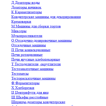
Д
Дозаторы воды
Дозаторы начинок
К
Карамелизаторы
Кондитерские машины для декорирования
Кремоварки
М
Машины для сборки тортов
Миксеры
Мукопросеиватели
О
Отсадочно-дозировочные машины
Отсадочные машины
П
Печи конвекционные
Печи ротационные
Печи ярусные хлебопекарные
Т
Тестоделители, округлители
Тестозакаточные машины
Тестомесы
Тестораскаточные машины
Ф
Ферментаторы
Х
Хлеборезки
Ц
Центрифуги для яиц
Ш
Шкафы расстойные
Шприцы-дозаторы кондитерские