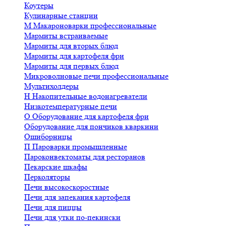
Коутеры
Кулинарные станции
М
Макароноварки профессиональные
Мармиты встраиваемые
Мармиты для вторых блюд
Мармиты для картофеля фри
Мармиты для первых блюд
Микроволновые печи профессиональные
Мультихолдеры
Н
Накопительные водонагреватели
Низкотемпературные печи
О
Оборудование для картофеля фри
Оборудование для пончиков кваркини
Ошиборницы
П
Пароварки промышленные
Пароконвектоматы для ресторанов
Пекарские шкафы
Перколяторы
Печи высокоскоростные
Печи для запекания картофеля
Печи для пиццы
Печи для утки по-пекински