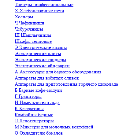
Тостеры профессиональные
Х
Хлебопекарные печи
Хосперы
Ч
Чафиндиши
Чебуречницы
Ш
Шашлычницы
Шкафы тепловые
Э
Электрические казаны
Электрические плиты
Электрические тандыры
Электрические яйцеварки
А
Аксессуары для барного оборудования
Аппараты для взбитых сливок
Аппараты для приготовления горячего шоколада
Б
Барные кофе-модули
Г
Граниторы
И
Измельчители льда
К
Кегераторы
Комбайны барные
Л
Ледогенераторы
М
Миксеры для молочных коктейлей
О
Охладители бокалов