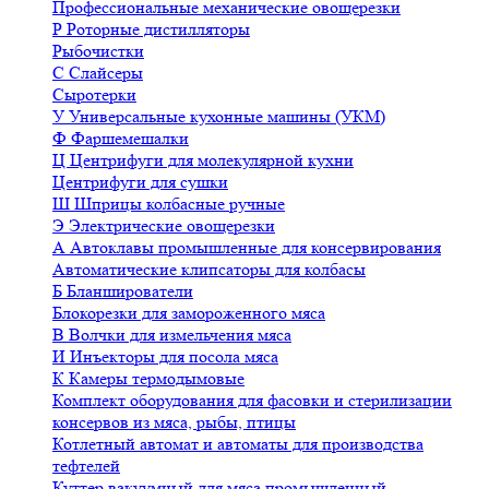
Профессиональные механические овощерезки
Р
Роторные дистилляторы
Рыбочистки
С
Слайсеры
Сыротерки
У
Универсальные кухонные машины (УКМ)
Ф
Фаршемешалки
Ц
Центрифуги для молекулярной кухни
Центрифуги для сушки
Ш
Шприцы колбасные ручные
Э
Электрические овощерезки
А
Автоклавы промышленные для консервирования
Автоматические клипсаторы для колбасы
Б
Бланширователи
Блокорезки для замороженного мяса
В
Волчки для измельчения мяса
И
Инъекторы для посола мяса
К
Камеры термодымовые
Комплект оборудования для фасовки и стерилизации
консервов из мяса, рыбы, птицы
Котлетный автомат и автоматы для производства
тефтелей
Куттер вакуумный для мяса промышленный