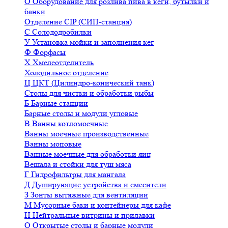
О
Оборудование для розлива пива в кеги, бутылки и
банки
Отделение CIP (СИП-станция)
С
Солододробилки
У
Установка мойки и заполнения кег
Ф
Форфасы
Х
Хмелеотделитель
Холодильное отделение
Ц
ЦКТ (Цилиндро-конический танк)
Столы для чистки и обработки рыбы
Б
Барные станции
Барные столы и модули угловые
В
Ванны котломоечные
Ванны моечные производственные
Ванны моповые
Ванные моечные для обработки яиц
Вешала и стойки для туш мяса
Г
Гидрофильтры для мангала
Д
Душирующие устройства и смесители
З
Зонты вытяжные для вентиляции
М
Мусорные баки и контейнеры для кафе
Н
Нейтральные витрины и прилавки
О
Открытые столы и барные модули