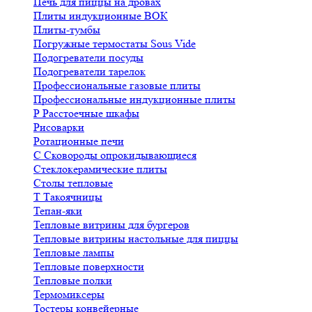
Печь для пиццы на дровах
Плиты индукционные ВОК
Плиты-тумбы
Погружные термостаты Sous Vide
Подогреватели посуды
Подогреватели тарелок
Профессиональные газовые плиты
Профессиональные индукционные плиты
Р
Расстоечные шкафы
Рисоварки
Ротационные печи
С
Сковороды опрокидывающиеся
Стеклокерамические плиты
Столы тепловые
Т
Такоячницы
Тепан-яки
Тепловые витрины для бургеров
Тепловые витрины настольные для пиццы
Тепловые лампы
Тепловые поверхности
Тепловые полки
Термомиксеры
Тостеры конвейерные