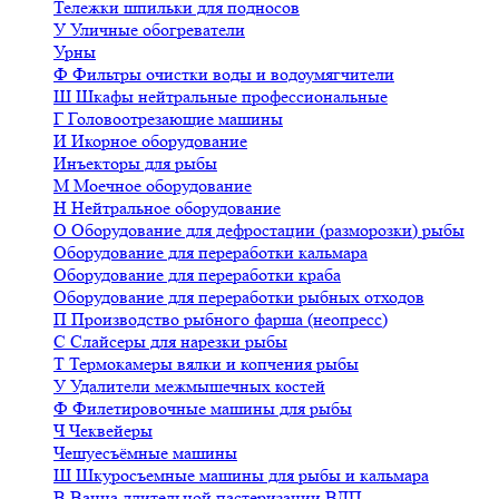
Тележки шпильки для подносов
У
Уличные обогреватели
Урны
Ф
Фильтры очистки воды и водоумягчители
Ш
Шкафы нейтральные профессиональные
Г
Головоотрезающие машины
И
Икорное оборудование
Инъекторы для рыбы
М
Моечное оборудование
Н
Нейтральное оборудование
О
Оборудование для дефростации (разморозки) рыбы
Оборудование для переработки кальмара
Оборудование для переработки краба
Оборудование для переработки рыбных отходов
П
Производство рыбного фарша (неопресс)
С
Слайсеры для нарезки рыбы
Т
Термокамеры вялки и копчения рыбы
У
Удалители межмышечных костей
Ф
Филетировочные машины для рыбы
Ч
Чеквейеры
Чешуесъёмные машины
Ш
Шкуросъемные машины для рыбы и кальмара
В
Ванна длительной пастеризации ВДП