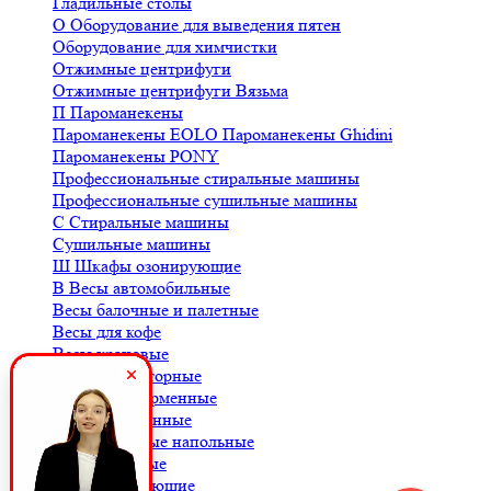
Гладильные столы
О
Оборудование для выведения пятен
Оборудование для химчистки
Отжимные центрифуги
Отжимные центрифуги Вязьма
П
Пароманекены
Пароманекены EOLO
Пароманекены Ghidini
Пароманекены PONY
Профессиональные стиральные машины
Профессиональные сушильные машины
С
Стиральные машины
Сушильные машины
Ш
Шкафы озонирующие
В
Весы автомобильные
Весы балочные и палетные
Весы для кофе
Весы крановые
Весы лабораторные
Весы платформенные
Весы порционные
Весы товарные напольные
Весы торговые
К
Комплектующие