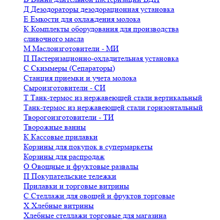
Д
Дезодораторы дезодорационная установка
Е
Емкости для охлаждения молока
К
Комплекты оборудования для производства
сливочного масла
М
Маслоизготовители - МИ
П
Пастеризационно-охладительная установка
С
Скиммеры (Сепараторы)
Станция приемки и учета молока
Сыроизготовители - СИ
Т
Танк-термос из нержавеющей стали вертикальный
Танк-термос из нержавеющей стали горизонтальный
Творогоизготовители - ТИ
Творожные ванны
К
Кассовые прилавки
Корзины для покупок в супермаркеты
Корзины для распродаж
О
Овощные и фруктовые развалы
П
Покупательские тележки
Прилавки и торговые витрины
С
Стеллажи для овощей и фруктов торговые
Х
Хлебные витрины
Хлебные стеллажи торговые для магазина