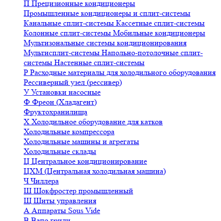
П
Прецизионные кондиционеры
Промышленные кондиционеры и сплит-системы
Канальные сплит-системы
Кассетные сплит-системы
Колонные сплит-системы
Мобильные кондиционеры
Мультизональные системы кондиционирования
Мультисплит-системы
Напольно-потолочные сплит-
системы
Настенные сплит-системы
Р
Расходные материалы для холодильного оборудования
Рессиверный узел (рессивер)
У
Установки насосные
Ф
Фреон (Хладагент)
Фруктохранилища
Х
Холодильное оборудование для катков
Холодильные компрессора
Холодильные машины и агрегаты
Холодильные склады
Ц
Центральное кондиционирование
ЦХМ (Центральная холодильная машина)
Ч
Чиллера
Ш
Шокфростер промышленный
Щ
Щиты управления
А
Аппараты Sous Vide
В
Вапо грили