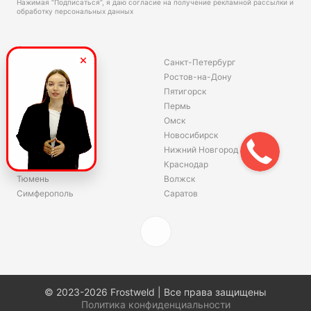
Нажимая “Подписаться”, я даю согласие на получение рекламной рассылки и
обработку персональных данных
Склады
Владивосток
Санкт-Петербург
Екатеринбург
Ростов-на-Дону
Красноярск
Пятигорск
Волгоград
Пермь
Ярославль
Омск
Челябинск
Новосибирск
Хабаровск
Нижний Новгород
Уфа
Краснодар
Тюмень
Волжск
Симферополь
Саратов
© 2023-2026 Frostweld | Все права защищены
Политика конфиденциальности