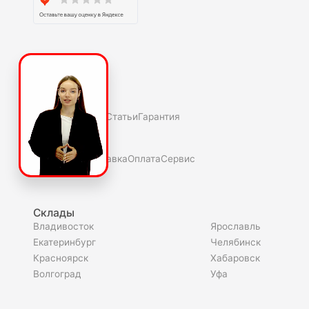
О компаниии
О нас
Полезное
Скидки и акции
Статьи
Гарантия
Покупателю
Как купить
Доставка
Оплата
Сервис
Склады
Владивосток
Ярославль
Екатеринбург
Челябинск
Красноярск
Хабаровск
Волгоград
Уфа