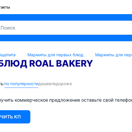
такты
бщепита
Мармиты для первых блюд
Мармиты для перв
БЛЮД ROAL BAKERY
ь:
по популярности
дешевле
дороже
учить коммерческое предложение оставьте свой телефон 
ЧИТЬ КП