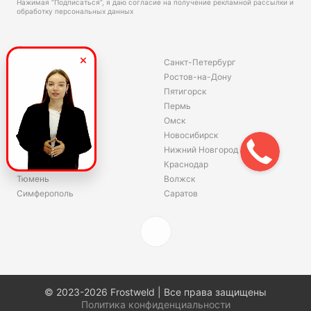
Нажимая “Подписаться”, я даю согласие на получение рекламной рассылки и
обработку персональных данных
Склады
Владивосток
Санкт-Петербург
Екатеринбург
Ростов-на-Дону
Красноярск
Пятигорск
Волгоград
Пермь
Ярославль
Омск
Челябинск
Новосибирск
Хабаровск
Нижний Новгород
Уфа
Краснодар
Тюмень
Волжск
Симферополь
Саратов
© 2023-2026 Frostweld | Все права защищены
Политика конфиденциальности