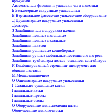
продуктов
Автоматы для фасовки и упаковки чая в пакетики
Б
Бескамерные вакуумные упаковщики
В
Вертикальное фасовочно упаковочное оборудование
Д
Двухкамерные вакуумные упаковщики
Дозаторы
З
Запайщики для полурукава пленки
Запайщики ножные напольные
Запайщики ножные педальные
Запайщики пакетов
Запайщики роликовые конвейерные
Запайщики ручные мобильные постоянного нагрева
Запайщики-трейсилеры лотков, стаканов, контейнеров
К
Комбинированный стреппинг инструмент для
обвязки лентами
М
Мешкозашивочное
О
Однокамерные вакуумные упаковщики
Г
Гладильно-сушильные катки
Гладильные катки
Гладильные прессы
Гладильные столы
О
Оборудование для выведения пятен
Оборудование для химчистки