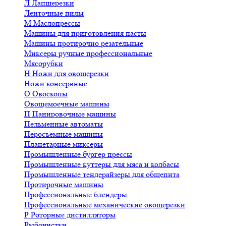
Л
Лапшерезки
Ленточные пилы
М
Маслопрессы
Машины для приготовления пасты
Машины протирочно резательные
Миксеры ручные профессиональные
Мясорубки
Н
Ножи для овощерезки
Ножи консервные
О
Овоскопы
Овощемоечные машины
П
Панировочные машины
Пельменные автоматы
Перосъемные машины
Планетарные миксеры
Промышленные бургер прессы
Промышленные куттеры для мяса и колбасы
Промышленные тендерайзеры для общепита
Протирочные машины
Профессиональные блендеры
Профессиональные механические овощерезки
Р
Роторные дистилляторы
Рыбочистки