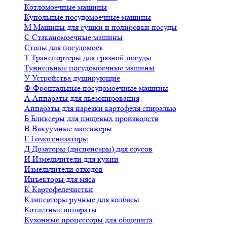
Котломоечные машины
Купольные посудомоечные машины
М
Машины для сушки и полировки посуды
С
Стаканомоечные машины
Столы для посудомоек
Т
Транспортеры для грязной посуды
Туннельные посудомоечные машины
У
Устройства душирующие
Ф
Фронтальные посудомоечные машины
А
Аппараты для льезонирования
Аппараты для нарезки картофеля спиралью
Б
Бликсеры для пищевых производств
В
Вакуумные массажеры
Г
Гомогенизаторы
Д
Дозаторы (диспенсеры) для соусов
И
Измельчители для кухни
Измельчители отходов
Инъекторы для мяса
К
Картофелечистки
Клипсаторы ручные для колбасы
Котлетные аппараты
Кухонные процессоры для общепита