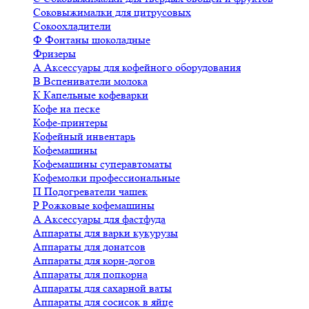
Соковыжималки для цитрусовых
Сокоохладители
Ф
Фонтаны шоколадные
Фризеры
А
Аксессуары для кофейного оборудования
В
Вспениватели молока
К
Капельные кофеварки
Кофе на песке
Кофе-принтеры
Кофейный инвентарь
Кофемашины
Кофемашины суперавтоматы
Кофемолки профессиональные
П
Подогреватели чашек
Р
Рожковые кофемашины
А
Аксессуары для фастфуда
Аппараты для варки кукурузы
Аппараты для донатсов
Аппараты для корн-догов
Аппараты для попкорна
Аппараты для сахарной ваты
Аппараты для сосисок в яйце