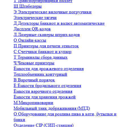
Т
Транспортировщики паллет
Ш
Штабелеры
Э
Электрические вилочные погрузчики
Электрические тягачи
Д
Детекторы банкнот и валют автоматические
Дисплеи QR-кодов
Л
Лазерные сканеры штрих-кодов
О
Онлайн-кассы
П
Принтеры для печати этикеток
С
Счетчики банкнот и купюр
Т
Терминалы сбора данных
Ч
Чековые принтеры
Ёмкости для дрожжевого отделения
Теплообменник контурный
В
Варочный порядок
Ё
Ёмкости бродильного отделения
Ёмкости варочного отделения
Ёмкости для хранения дрожжей
М
Микропивоварни
Мобильный танк дображивания (МТД)
О
Оборудование для розлива пива в кеги, бутылки и
банки
Отделение CIP (СИП-станция)