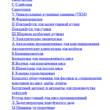
С
Слайсеры
Сыротерки
У
Универсальные кухонные машины (УКМ)
Ф
Фаршемешалки
Ц
Центрифуги для молекулярной кухни
Центрифуги для сушки
Ш
Шприцы колбасные ручные
Э
Электрические овощерезки
А
Автоклавы промышленные для консервирования
Автоматические клипсаторы для колбасы
Б
Бланширователи
Блокорезки для замороженного мяса
В
Волчки для измельчения мяса
И
Инъекторы для посола мяса
К
Камеры термодымовые
Комплект оборудования для фасовки и стерилизации
консервов из мяса, рыбы, птицы
Котлетный автомат и автоматы для производства
тефтелей
Куттер вакуумный для мяса промышленный
Л
Льдогенераторы чешуйчатого льда
М
Машины укупорочные