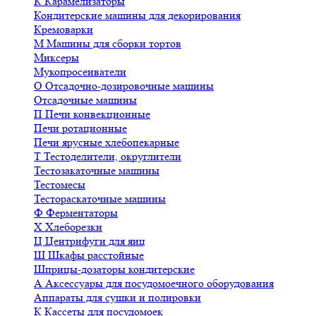
К
Карамелизаторы
Кондитерские машины для декорирования
Кремоварки
М
Машины для сборки тортов
Миксеры
Мукопросеиватели
О
Отсадочно-дозировочные машины
Отсадочные машины
П
Печи конвекционные
Печи ротационные
Печи ярусные хлебопекарные
Т
Тестоделители, округлители
Тестозакаточные машины
Тестомесы
Тестораскаточные машины
Ф
Ферментаторы
Х
Хлеборезки
Ц
Центрифуги для яиц
Ш
Шкафы расстойные
Шприцы-дозаторы кондитерские
А
Аксессуары для посудомоечного оборудования
Аппараты для сушки и полировки
К
Кассеты для посудомоек