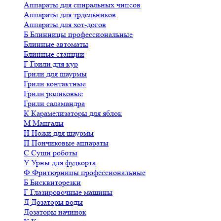
Аппараты для спиральных чипсов
Аппараты для трдельников
Аппараты для хот-догов
Б
Блинницы профессиональные
Блинные автоматы
Блинные станции
Г
Грили для кур
Грили для шаурмы
Грили контактные
Грили роликовые
Грили саламандра
К
Карамелизаторы для яблок
М
Мангалы
Н
Ножи для шаурмы
П
Пончиковые аппараты
С
Суши роботы
У
Урны для фудкорта
Ф
Фритюрницы профессиональные
Б
Бисквиторезки
Г
Глазировочные машины
Д
Дозаторы воды
Дозаторы начинок