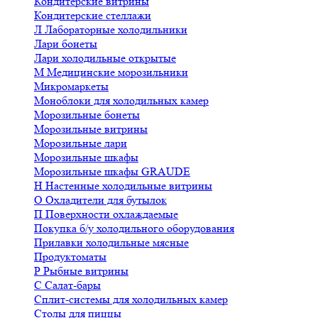
Кондитерские витрины
Кондитерские стеллажи
Л
Лабораторные холодильники
Лари бонеты
Лари холодильные открытые
М
Медицинские морозильники
Микромаркеты
Моноблоки для холодильных камер
Морозильные бонеты
Морозильные витрины
Морозильные лари
Морозильные шкафы
Морозильные шкафы GRAUDE
Н
Настенные холодильные витрины
О
Охладители для бутылок
П
Поверхности охлаждаемые
Покупка б/у холодильного оборудования
Прилавки холодильные мясные
Продуктоматы
Р
Рыбные витрины
С
Салат-бары
Сплит-системы для холодильных камер
Столы для пиццы