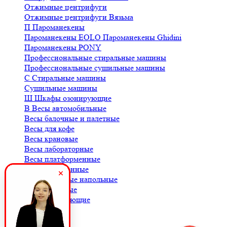
Отжимные центрифуги
Отжимные центрифуги Вязьма
П
Пароманекены
Пароманекены EOLO
Пароманекены Ghidini
Пароманекены PONY
Профессиональные стиральные машины
Профессиональные сушильные машины
С
Стиральные машины
Сушильные машины
Ш
Шкафы озонирующие
В
Весы автомобильные
Весы балочные и палетные
Весы для кофе
Весы крановые
Весы лабораторные
Весы платформенные
Весы порционные
Весы товарные напольные
Весы торговые
К
Комплектующие