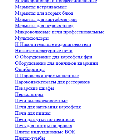
М
Макароноварки профессиональные
Мармиты встраиваемые
Мармиты для вторых блюд
Мармиты для картофеля фри
Мармиты для первых блюд
Микроволновые печи профессиональные
Мультихолдеры
Н
Накопительные водонагреватели
Низкотемпературные печи
О
Оборудование для картофеля фри
Оборудование для пончиков кваркини
Ошиборницы
П
Пароварки промышленные
Пароконвектоматы для ресторанов
Пекарские шкафы
Перколяторы
Печи высокоскоростные
Печи для запекания картофеля
Печи для пиццы
Печи для утки по-пекински
Печь для пиццы на дровах
Плиты индукционные ВОК
Плиты-тумбы