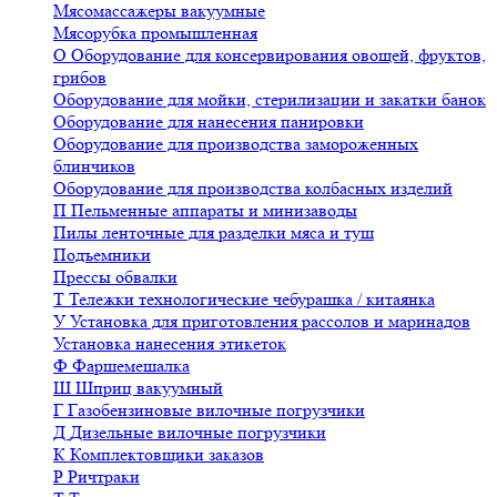
Мясомассажеры вакуумные
Мясорубка промышленная
О
Оборудование для консервирования овощей, фруктов,
грибов
Оборудование для мойки, стерилизации и закатки банок
Оборудование для нанесения панировки
Оборудование для производства замороженных
блинчиков
Оборудование для производства колбасных изделий
П
Пельменные аппараты и минизаводы
Пилы ленточные для разделки мяса и туш
Подъемники
Прессы обвалки
Т
Тележки технологические чебурашка / китаянка
У
Установка для приготовления рассолов и маринадов
Установка нанесения этикеток
Ф
Фаршемешалка
Ш
Шприц вакуумный
Г
Газобензиновые вилочные погрузчики
Д
Дизельные вилочные погрузчики
К
Комплектовщики заказов
Р
Ричтраки