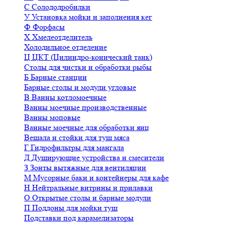
С
Солододробилки
У
Установка мойки и заполнения кег
Ф
Форфасы
Х
Хмелеотделитель
Холодильное отделение
Ц
ЦКТ (Цилиндро-конический танк)
Столы для чистки и обработки рыбы
Б
Барные станции
Барные столы и модули угловые
В
Ванны котломоечные
Ванны моечные производственные
Ванны моповые
Ванные моечные для обработки яиц
Вешала и стойки для туш мяса
Г
Гидрофильтры для мангала
Д
Душирующие устройства и смесители
З
Зонты вытяжные для вентиляции
М
Мусорные баки и контейнеры для кафе
Н
Нейтральные витрины и прилавки
О
Открытые столы и барные модули
П
Поддоны для мойки туш
Подставки под карамелизаторы