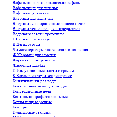
Вафельницы для гонконгских вафель
Вафельницы для печенья
Вафельницы тайяки
Витрины для выпечки
Витрины для порционных чипсов начос
Витрины тепловые для ингредиентов
Водонагреватели проточные
Г
Газовые сковороды
Д
Дегидраторы
Дымогенераторы для холодного копчения
Ж
Жаровни для семечек
Жарочные поверхности
Жарочные шкафы
И
Индукционные плиты с грилем
К
Карамелизаторы кондитерские
Кипятильники для воды
Конвейерные печи для пиццы
Конвекционные печи
Коптильни профессиональные
Котлы пищеварочные
Коутеры
Кулинарные станции