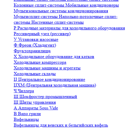
Колонные сплит-системы
Мобильные кондиционеры
Мультизональные системы кондиционирования
Мультисплит-системы
Напольно-потолочные сплит-
системы
Настенные сплит-системы
Р
Расходные материалы для холодильного оборудования
Рессиверный узел (рессивер)
У
Установки насосные
Ф
Фреон (Хладагент)
Фруктохранилища
Х
Холодильное оборудование для катков
Холодильные компрессора
Холодильные машины и агрегаты
Холодильные склады
Ц
Центральное кондиционирование
ЦХМ (Центральная холодильная машина)
Ч
Чиллера
Ш
Шокфростер промышленный
Щ
Щиты управления
А
Аппараты Sous Vide
В
Вапо грили
Вафельницы
Вафельницы для венских и бельгийских вафель