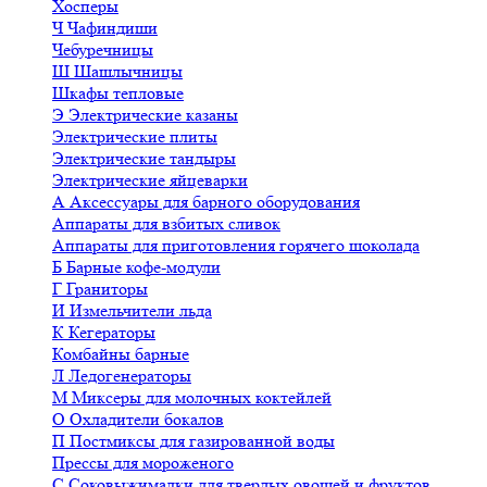
Хосперы
Ч
Чафиндиши
Чебуречницы
Ш
Шашлычницы
Шкафы тепловые
Э
Электрические казаны
Электрические плиты
Электрические тандыры
Электрические яйцеварки
А
Аксессуары для барного оборудования
Аппараты для взбитых сливок
Аппараты для приготовления горячего шоколада
Б
Барные кофе-модули
Г
Граниторы
И
Измельчители льда
К
Кегераторы
Комбайны барные
Л
Ледогенераторы
М
Миксеры для молочных коктейлей
О
Охладители бокалов
П
Постмиксы для газированной воды
Прессы для мороженого
С
Соковыжималки для твердых овощей и фруктов