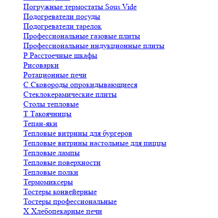
Погружные термостаты Sous Vide
Подогреватели посуды
Подогреватели тарелок
Профессиональные газовые плиты
Профессиональные индукционные плиты
Р
Расстоечные шкафы
Рисоварки
Ротационные печи
С
Сковороды опрокидывающиеся
Стеклокерамические плиты
Столы тепловые
Т
Такоячницы
Тепан-яки
Тепловые витрины для бургеров
Тепловые витрины настольные для пиццы
Тепловые лампы
Тепловые поверхности
Тепловые полки
Термомиксеры
Тостеры конвейерные
Тостеры профессиональные
Х
Хлебопекарные печи