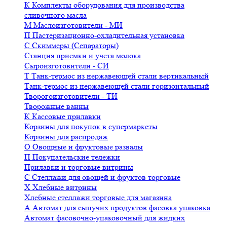
К
Комплекты оборудования для производства
сливочного масла
М
Маслоизготовители - МИ
П
Пастеризационно-охладительная установка
С
Скиммеры (Сепараторы)
Станция приемки и учета молока
Сыроизготовители - СИ
Т
Танк-термос из нержавеющей стали вертикальный
Танк-термос из нержавеющей стали горизонтальный
Творогоизготовители - ТИ
Творожные ванны
К
Кассовые прилавки
Корзины для покупок в супермаркеты
Корзины для распродаж
О
Овощные и фруктовые развалы
П
Покупательские тележки
Прилавки и торговые витрины
С
Стеллажи для овощей и фруктов торговые
Х
Хлебные витрины
Хлебные стеллажи торговые для магазина
А
Автомат для сыпучих продуктов фасовка упаковка
Автомат фасовочно-упаковочный для жидких