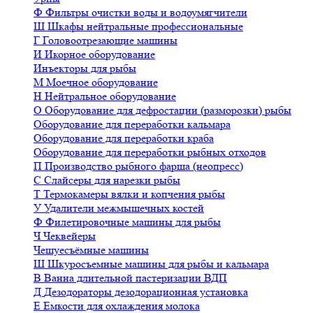
Ф
Фильтры очистки воды и водоумягчители
Ш
Шкафы нейтральные профессиональные
Г
Головоотрезающие машины
И
Икорное оборудование
Инъекторы для рыбы
М
Моечное оборудование
Н
Нейтральное оборудование
О
Оборудование для дефростации (разморозки) рыбы
Оборудование для переработки кальмара
Оборудование для переработки краба
Оборудование для переработки рыбных отходов
П
Производство рыбного фарша (неопресс)
С
Слайсеры для нарезки рыбы
Т
Термокамеры вялки и копчения рыбы
У
Удалители межмышечных костей
Ф
Филетировочные машины для рыбы
Ч
Чеквейеры
Чешуесъёмные машины
Ш
Шкуросъемные машины для рыбы и кальмара
В
Ванна длительной пастеризации ВДП
Д
Дезодораторы дезодорационная установка
Е
Емкости для охлаждения молока