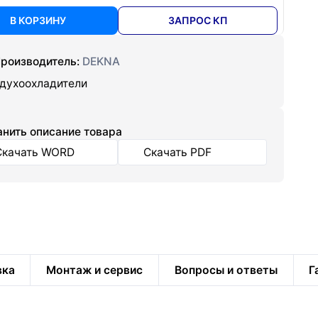
В КОРЗИНУ
ЗАПРОС КП
роизводитель:
DEKNA
духоохладители
нить описание товара
Скачать WORD
Скачать PDF
вка
Монтаж и сервис
Вопросы и ответы
Г