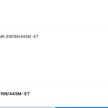
B199/445M -ET