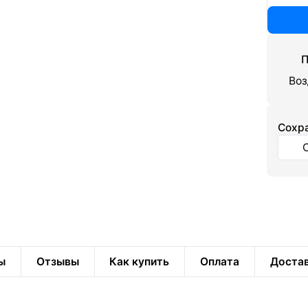
П
Воз
Cохра
ы
Отзывы
Как купить
Оплата
Доста