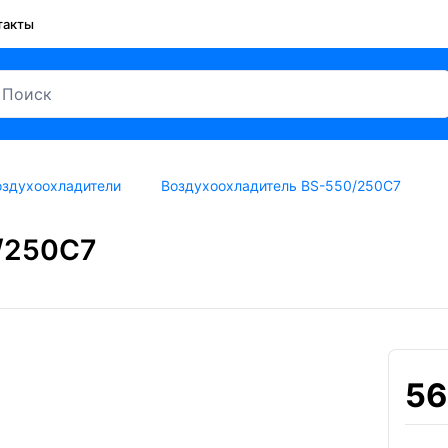
такты
оздухоохладители
Воздухоохладитель BS-550/250C7
/250C7
56