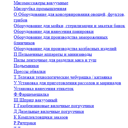
Мясомассажеры вакуумные
Мясорубка промышленная
О
Оборудование для консервирования овощей, фруктов,
грибов
Оборудование для мойки, стерилизации и закатки банок
Оборудование для нанесения панировки
Оборудование для производства замороженных
блинчиков
Оборудование для производства колбасных изделий
П
Пельменные аппараты и минизаводы
Пилы ленточные для разделки мяса и туш
Подъемники
Прессы обвалки
Т
Тележки технологические чебурашка / китаянка
У
Установка для приготовления рассолов и маринадов
Установка нанесения этикеток
Ф
Фаршемешалка
Ш
Шприц вакуумный
Г
Газобензиновые вилочные погрузчики
Д
Дизельные вилочные погрузчики
К
Комплектовщики заказов
Р
Ричтраки