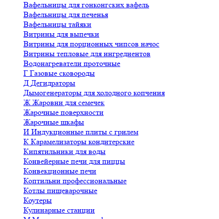
Вафельницы для гонконгских вафель
Вафельницы для печенья
Вафельницы тайяки
Витрины для выпечки
Витрины для порционных чипсов начос
Витрины тепловые для ингредиентов
Водонагреватели проточные
Г
Газовые сковороды
Д
Дегидраторы
Дымогенераторы для холодного копчения
Ж
Жаровни для семечек
Жарочные поверхности
Жарочные шкафы
И
Индукционные плиты с грилем
К
Карамелизаторы кондитерские
Кипятильники для воды
Конвейерные печи для пиццы
Конвекционные печи
Коптильни профессиональные
Котлы пищеварочные
Коутеры
Кулинарные станции