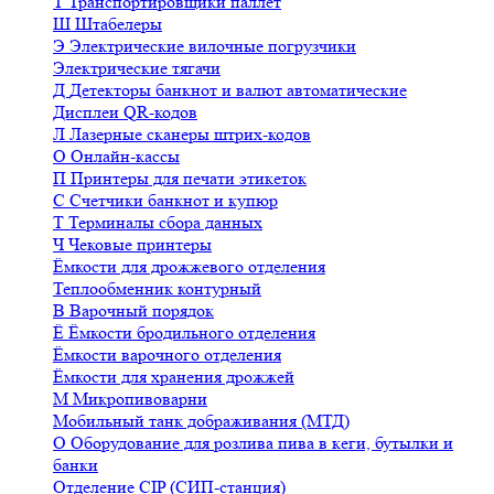
Т
Транспортировщики паллет
Ш
Штабелеры
Э
Электрические вилочные погрузчики
Электрические тягачи
Д
Детекторы банкнот и валют автоматические
Дисплеи QR-кодов
Л
Лазерные сканеры штрих-кодов
О
Онлайн-кассы
П
Принтеры для печати этикеток
С
Счетчики банкнот и купюр
Т
Терминалы сбора данных
Ч
Чековые принтеры
Ёмкости для дрожжевого отделения
Теплообменник контурный
В
Варочный порядок
Ё
Ёмкости бродильного отделения
Ёмкости варочного отделения
Ёмкости для хранения дрожжей
М
Микропивоварни
Мобильный танк дображивания (МТД)
О
Оборудование для розлива пива в кеги, бутылки и
банки
Отделение CIP (СИП-станция)