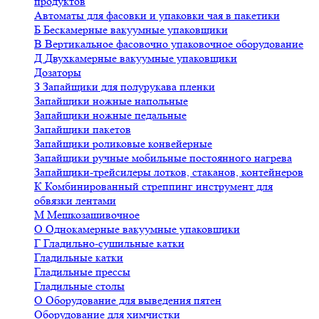
продуктов
Автоматы для фасовки и упаковки чая в пакетики
Б
Бескамерные вакуумные упаковщики
В
Вертикальное фасовочно упаковочное оборудование
Д
Двухкамерные вакуумные упаковщики
Дозаторы
З
Запайщики для полурукава пленки
Запайщики ножные напольные
Запайщики ножные педальные
Запайщики пакетов
Запайщики роликовые конвейерные
Запайщики ручные мобильные постоянного нагрева
Запайщики-трейсилеры лотков, стаканов, контейнеров
К
Комбинированный стреппинг инструмент для
обвязки лентами
М
Мешкозашивочное
О
Однокамерные вакуумные упаковщики
Г
Гладильно-сушильные катки
Гладильные катки
Гладильные прессы
Гладильные столы
О
Оборудование для выведения пятен
Оборудование для химчистки