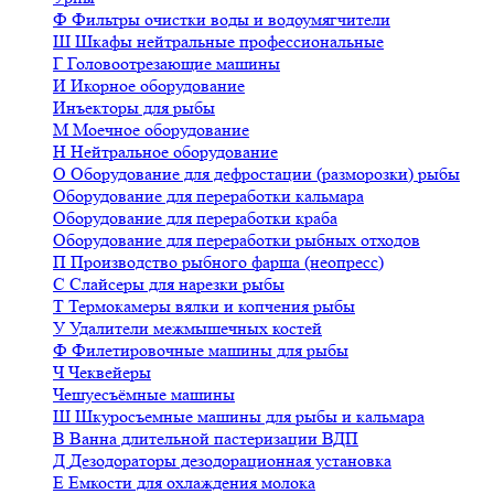
Ф
Фильтры очистки воды и водоумягчители
Ш
Шкафы нейтральные профессиональные
Г
Головоотрезающие машины
И
Икорное оборудование
Инъекторы для рыбы
М
Моечное оборудование
Н
Нейтральное оборудование
О
Оборудование для дефростации (разморозки) рыбы
Оборудование для переработки кальмара
Оборудование для переработки краба
Оборудование для переработки рыбных отходов
П
Производство рыбного фарша (неопресс)
С
Слайсеры для нарезки рыбы
Т
Термокамеры вялки и копчения рыбы
У
Удалители межмышечных костей
Ф
Филетировочные машины для рыбы
Ч
Чеквейеры
Чешуесъёмные машины
Ш
Шкуросъемные машины для рыбы и кальмара
В
Ванна длительной пастеризации ВДП
Д
Дезодораторы дезодорационная установка
Е
Емкости для охлаждения молока