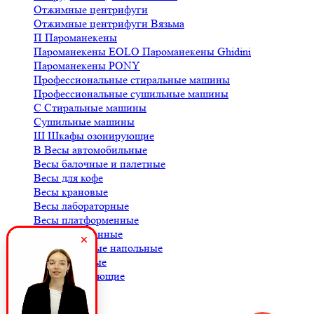
Отжимные центрифуги
Отжимные центрифуги Вязьма
П
Пароманекены
Пароманекены EOLO
Пароманекены Ghidini
Пароманекены PONY
Профессиональные стиральные машины
Профессиональные сушильные машины
С
Стиральные машины
Сушильные машины
Ш
Шкафы озонирующие
В
Весы автомобильные
Весы балочные и палетные
Весы для кофе
Весы крановые
Весы лабораторные
Весы платформенные
Весы порционные
Весы товарные напольные
Весы торговые
К
Комплектующие