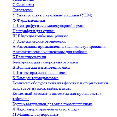
С
Слайсеры
Сыротерки
У
Универсальные кухонные машины (УКМ)
Ф
Фаршемешалки
Ц
Центрифуги для молекулярной кухни
Центрифуги для сушки
Ш
Шприцы колбасные ручные
Э
Электрические овощерезки
А
Автоклавы промышленные для консервирования
Автоматические клипсаторы для колбасы
Б
Бланширователи
Блокорезки для замороженного мяса
В
Волчки для измельчения мяса
И
Инъекторы для посола мяса
К
Камеры термодымовые
Комплект оборудования для фасовки и стерилизации
консервов из мяса, рыбы, птицы
Котлетный автомат и автоматы для производства
тефтелей
Куттер вакуумный для мяса промышленный
Л
Льдогенераторы чешуйчатого льда
М
Машины укупорочные