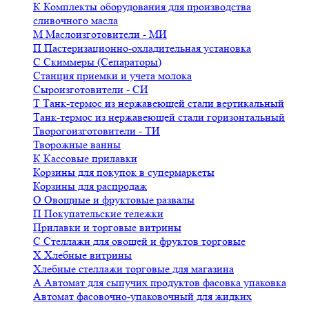
К
Комплекты оборудования для производства
сливочного масла
М
Маслоизготовители - МИ
П
Пастеризационно-охладительная установка
С
Скиммеры (Сепараторы)
Станция приемки и учета молока
Сыроизготовители - СИ
Т
Танк-термос из нержавеющей стали вертикальный
Танк-термос из нержавеющей стали горизонтальный
Творогоизготовители - ТИ
Творожные ванны
К
Кассовые прилавки
Корзины для покупок в супермаркеты
Корзины для распродаж
О
Овощные и фруктовые развалы
П
Покупательские тележки
Прилавки и торговые витрины
С
Стеллажи для овощей и фруктов торговые
Х
Хлебные витрины
Хлебные стеллажи торговые для магазина
А
Автомат для сыпучих продуктов фасовка упаковка
Автомат фасовочно-упаковочный для жидких