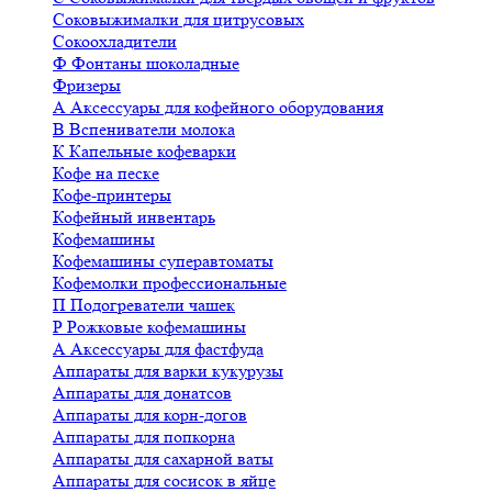
Соковыжималки для цитрусовых
Сокоохладители
Ф
Фонтаны шоколадные
Фризеры
А
Аксессуары для кофейного оборудования
В
Вспениватели молока
К
Капельные кофеварки
Кофе на песке
Кофе-принтеры
Кофейный инвентарь
Кофемашины
Кофемашины суперавтоматы
Кофемолки профессиональные
П
Подогреватели чашек
Р
Рожковые кофемашины
А
Аксессуары для фастфуда
Аппараты для варки кукурузы
Аппараты для донатсов
Аппараты для корн-догов
Аппараты для попкорна
Аппараты для сахарной ваты
Аппараты для сосисок в яйце