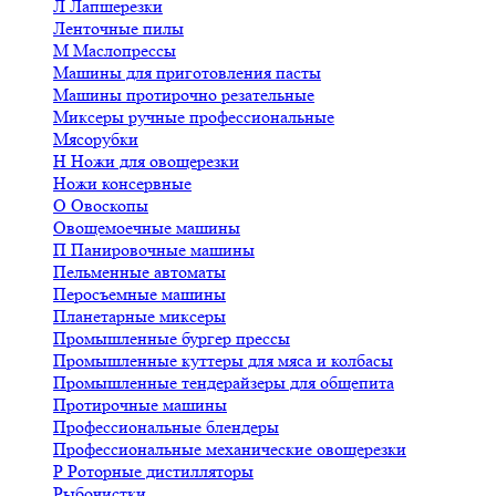
Л
Лапшерезки
Ленточные пилы
М
Маслопрессы
Машины для приготовления пасты
Машины протирочно резательные
Миксеры ручные профессиональные
Мясорубки
Н
Ножи для овощерезки
Ножи консервные
О
Овоскопы
Овощемоечные машины
П
Панировочные машины
Пельменные автоматы
Перосъемные машины
Планетарные миксеры
Промышленные бургер прессы
Промышленные куттеры для мяса и колбасы
Промышленные тендерайзеры для общепита
Протирочные машины
Профессиональные блендеры
Профессиональные механические овощерезки
Р
Роторные дистилляторы
Рыбочистки