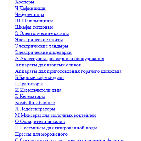
Хосперы
Ч
Чафиндиши
Чебуречницы
Ш
Шашлычницы
Шкафы тепловые
Э
Электрические казаны
Электрические плиты
Электрические тандыры
Электрические яйцеварки
А
Аксессуары для барного оборудования
Аппараты для взбитых сливок
Аппараты для приготовления горячего шоколада
Б
Барные кофе-модули
Г
Граниторы
И
Измельчители льда
К
Кегераторы
Комбайны барные
Л
Ледогенераторы
М
Миксеры для молочных коктейлей
О
Охладители бокалов
П
Постмиксы для газированной воды
Прессы для мороженого
С
Соковыжималки для твердых овощей и фруктов