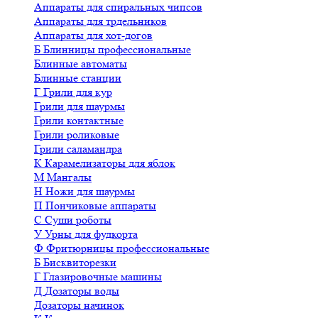
Аппараты для спиральных чипсов
Аппараты для трдельников
Аппараты для хот-догов
Б
Блинницы профессиональные
Блинные автоматы
Блинные станции
Г
Грили для кур
Грили для шаурмы
Грили контактные
Грили роликовые
Грили саламандра
К
Карамелизаторы для яблок
М
Мангалы
Н
Ножи для шаурмы
П
Пончиковые аппараты
С
Суши роботы
У
Урны для фудкорта
Ф
Фритюрницы профессиональные
Б
Бисквиторезки
Г
Глазировочные машины
Д
Дозаторы воды
Дозаторы начинок