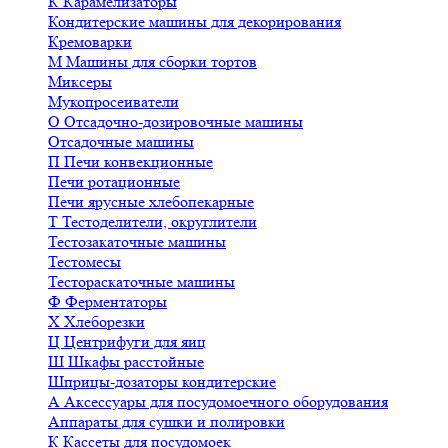
К
Карамелизаторы
Кондитерские машины для декорирования
Кремоварки
М
Машины для сборки тортов
Миксеры
Мукопросеиватели
О
Отсадочно-дозировочные машины
Отсадочные машины
П
Печи конвекционные
Печи ротационные
Печи ярусные хлебопекарные
Т
Тестоделители, округлители
Тестозакаточные машины
Тестомесы
Тестораскаточные машины
Ф
Ферментаторы
Х
Хлеборезки
Ц
Центрифуги для яиц
Ш
Шкафы расстойные
Шприцы-дозаторы кондитерские
А
Аксессуары для посудомоечного оборудования
Аппараты для сушки и полировки
К
Кассеты для посудомоек