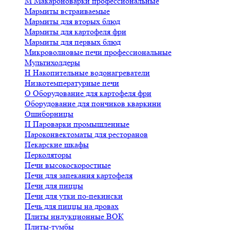
М
Макароноварки профессиональные
Мармиты встраиваемые
Мармиты для вторых блюд
Мармиты для картофеля фри
Мармиты для первых блюд
Микроволновые печи профессиональные
Мультихолдеры
Н
Накопительные водонагреватели
Низкотемпературные печи
О
Оборудование для картофеля фри
Оборудование для пончиков кваркини
Ошиборницы
П
Пароварки промышленные
Пароконвектоматы для ресторанов
Пекарские шкафы
Перколяторы
Печи высокоскоростные
Печи для запекания картофеля
Печи для пиццы
Печи для утки по-пекински
Печь для пиццы на дровах
Плиты индукционные ВОК
Плиты-тумбы