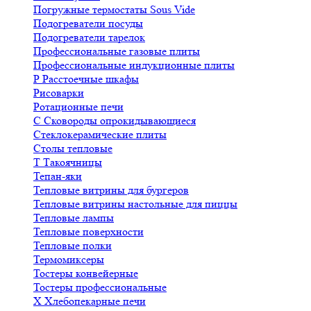
Погружные термостаты Sous Vide
Подогреватели посуды
Подогреватели тарелок
Профессиональные газовые плиты
Профессиональные индукционные плиты
Р
Расстоечные шкафы
Рисоварки
Ротационные печи
С
Сковороды опрокидывающиеся
Стеклокерамические плиты
Столы тепловые
Т
Такоячницы
Тепан-яки
Тепловые витрины для бургеров
Тепловые витрины настольные для пиццы
Тепловые лампы
Тепловые поверхности
Тепловые полки
Термомиксеры
Тостеры конвейерные
Тостеры профессиональные
Х
Хлебопекарные печи