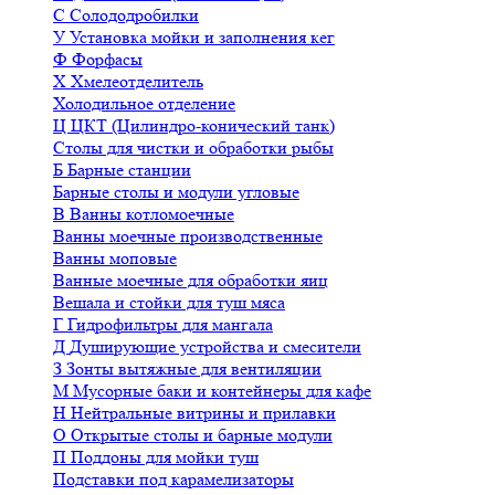
С
Солододробилки
У
Установка мойки и заполнения кег
Ф
Форфасы
Х
Хмелеотделитель
Холодильное отделение
Ц
ЦКТ (Цилиндро-конический танк)
Столы для чистки и обработки рыбы
Б
Барные станции
Барные столы и модули угловые
В
Ванны котломоечные
Ванны моечные производственные
Ванны моповые
Ванные моечные для обработки яиц
Вешала и стойки для туш мяса
Г
Гидрофильтры для мангала
Д
Душирующие устройства и смесители
З
Зонты вытяжные для вентиляции
М
Мусорные баки и контейнеры для кафе
Н
Нейтральные витрины и прилавки
О
Открытые столы и барные модули
П
Поддоны для мойки туш
Подставки под карамелизаторы