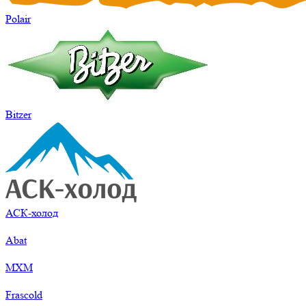
Polair
Bitzer
АСК-холод
Abat
МХМ
Frascold