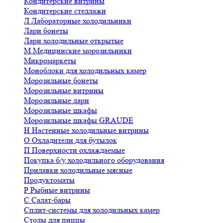
Кондитерские витрины
Кондитерские стеллажи
Л
Лабораторные холодильники
Лари бонеты
Лари холодильные открытые
М
Медицинские морозильники
Микромаркеты
Моноблоки для холодильных камер
Морозильные бонеты
Морозильные витрины
Морозильные лари
Морозильные шкафы
Морозильные шкафы GRAUDE
Н
Настенные холодильные витрины
О
Охладители для бутылок
П
Поверхности охлаждаемые
Покупка б/у холодильного оборудования
Прилавки холодильные мясные
Продуктоматы
Р
Рыбные витрины
С
Салат-бары
Сплит-системы для холодильных камер
Столы для пиццы