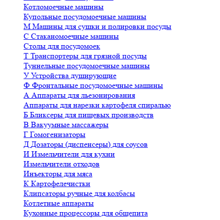
Котломоечные машины
Купольные посудомоечные машины
М
Машины для сушки и полировки посуды
С
Стаканомоечные машины
Столы для посудомоек
Т
Транспортеры для грязной посуды
Туннельные посудомоечные машины
У
Устройства душирующие
Ф
Фронтальные посудомоечные машины
А
Аппараты для льезонирования
Аппараты для нарезки картофеля спиралью
Б
Бликсеры для пищевых производств
В
Вакуумные массажеры
Г
Гомогенизаторы
Д
Дозаторы (диспенсеры) для соусов
И
Измельчители для кухни
Измельчители отходов
Инъекторы для мяса
К
Картофелечистки
Клипсаторы ручные для колбасы
Котлетные аппараты
Кухонные процессоры для общепита