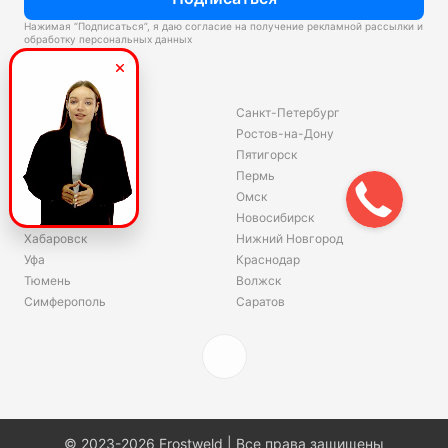
Нажимая “Подписаться”, я даю согласие на получение рекламной рассылки и
обработку персональных данных
Склады
Владивосток
Санкт-Петербург
Екатеринбург
Ростов-на-Дону
Красноярск
Пятигорск
Волгоград
Пермь
Ярославль
Омск
Челябинск
Новосибирск
Хабаровск
Нижний Новгород
Уфа
Краснодар
Тюмень
Волжск
Симферополь
Саратов
© 2023-2026 Frostweld | Все права защищены