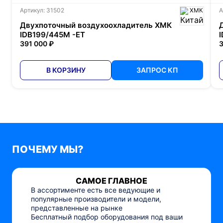
Артикул: 31502
ХМК
А
Двухпоточный воздухоохладитель ХМК
IDB199/445M -ET
391 000 ₽
3
В КОРЗИНУ
ЗАПРОС КП
ПОЧЕМУ МЫ?
САМОЕ ГЛАВНОЕ
В ассортименте есть все ведующие и
популярные производители и модели,
представленные на рынке
Бесплатный подбор оборудования под ваши