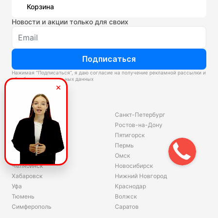
Корзина
Новости и акции только для своих
Подписаться
Нажимая “Подписаться”, я даю согласие на получение рекламной рассылки и
обработку персональных данных
Склады
Владивосток
Санкт-Петербург
Екатеринбург
Ростов-на-Дону
Красноярск
Пятигорск
Волгоград
Пермь
Ярославль
Омск
Челябинск
Новосибирск
Хабаровск
Нижний Новгород
Уфа
Краснодар
Тюмень
Волжск
Симферополь
Саратов