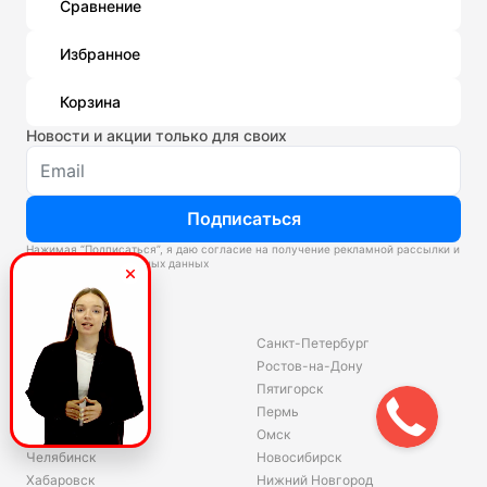
Сравнение
Избранное
Корзина
Новости и акции только для своих
Подписаться
Нажимая “Подписаться”, я даю согласие на получение рекламной рассылки и
обработку персональных данных
Склады
Владивосток
Санкт-Петербург
Екатеринбург
Ростов-на-Дону
Красноярск
Пятигорск
Волгоград
Пермь
Ярославль
Омск
Челябинск
Новосибирск
Хабаровск
Нижний Новгород