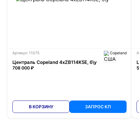
Артикул: 11075
Copeland
А
Централь Copeland 4xZB114K5E, б\у
708 000 ₽
5
В КОРЗИНУ
ЗАПРОС КП