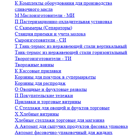
К
Комплекты оборудования для производства
сливочного масла
М
Маслоизготовители - МИ
П
Пастеризационно-охладительная установка
С
Скиммеры (Сепараторы)
Станция приемки и учета молока
Сыроизготовители - СИ
Т
Танк-термос из нержавеющей стали вертикальный
Танк-термос из нержавеющей стали горизонтальный
Творогоизготовители - ТИ
Творожные ванны
К
Кассовые прилавки
Корзины для покупок в супермаркеты
Корзины для распродаж
О
Овощные и фруктовые развалы
П
Покупательские тележки
Прилавки и торговые витрины
С
Стеллажи для овощей и фруктов торговые
Х
Хлебные витрины
Хлебные стеллажи торговые для магазина
А
Автомат для сыпучих продуктов фасовка упаковка
Автомат фасовочно-упаковочный для жидких