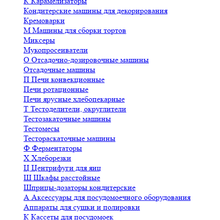
К
Карамелизаторы
Кондитерские машины для декорирования
Кремоварки
М
Машины для сборки тортов
Миксеры
Мукопросеиватели
О
Отсадочно-дозировочные машины
Отсадочные машины
П
Печи конвекционные
Печи ротационные
Печи ярусные хлебопекарные
Т
Тестоделители, округлители
Тестозакаточные машины
Тестомесы
Тестораскаточные машины
Ф
Ферментаторы
Х
Хлеборезки
Ц
Центрифуги для яиц
Ш
Шкафы расстойные
Шприцы-дозаторы кондитерские
А
Аксессуары для посудомоечного оборудования
Аппараты для сушки и полировки
К
Кассеты для посудомоек