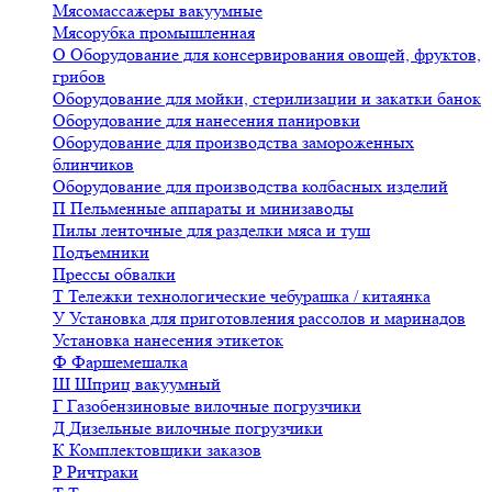
Мясомассажеры вакуумные
Мясорубка промышленная
О
Оборудование для консервирования овощей, фруктов,
грибов
Оборудование для мойки, стерилизации и закатки банок
Оборудование для нанесения панировки
Оборудование для производства замороженных
блинчиков
Оборудование для производства колбасных изделий
П
Пельменные аппараты и минизаводы
Пилы ленточные для разделки мяса и туш
Подъемники
Прессы обвалки
Т
Тележки технологические чебурашка / китаянка
У
Установка для приготовления рассолов и маринадов
Установка нанесения этикеток
Ф
Фаршемешалка
Ш
Шприц вакуумный
Г
Газобензиновые вилочные погрузчики
Д
Дизельные вилочные погрузчики
К
Комплектовщики заказов
Р
Ричтраки