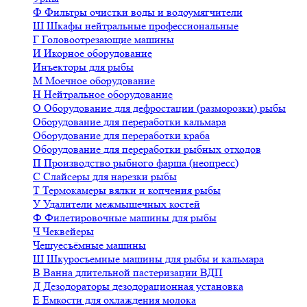
Ф
Фильтры очистки воды и водоумягчители
Ш
Шкафы нейтральные профессиональные
Г
Головоотрезающие машины
И
Икорное оборудование
Инъекторы для рыбы
М
Моечное оборудование
Н
Нейтральное оборудование
О
Оборудование для дефростации (разморозки) рыбы
Оборудование для переработки кальмара
Оборудование для переработки краба
Оборудование для переработки рыбных отходов
П
Производство рыбного фарша (неопресс)
С
Слайсеры для нарезки рыбы
Т
Термокамеры вялки и копчения рыбы
У
Удалители межмышечных костей
Ф
Филетировочные машины для рыбы
Ч
Чеквейеры
Чешуесъёмные машины
Ш
Шкуросъемные машины для рыбы и кальмара
В
Ванна длительной пастеризации ВДП
Д
Дезодораторы дезодорационная установка
Е
Емкости для охлаждения молока