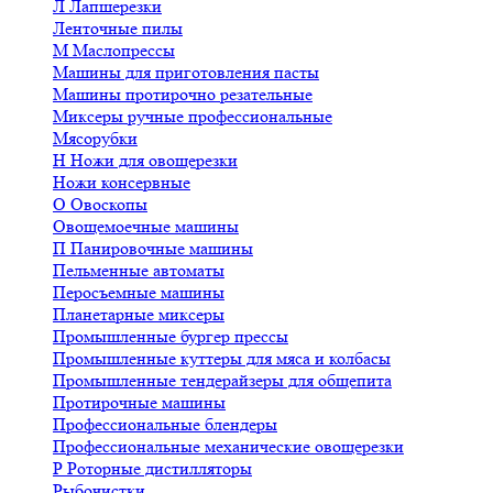
Л
Лапшерезки
Ленточные пилы
М
Маслопрессы
Машины для приготовления пасты
Машины протирочно резательные
Миксеры ручные профессиональные
Мясорубки
Н
Ножи для овощерезки
Ножи консервные
О
Овоскопы
Овощемоечные машины
П
Панировочные машины
Пельменные автоматы
Перосъемные машины
Планетарные миксеры
Промышленные бургер прессы
Промышленные куттеры для мяса и колбасы
Промышленные тендерайзеры для общепита
Протирочные машины
Профессиональные блендеры
Профессиональные механические овощерезки
Р
Роторные дистилляторы
Рыбочистки