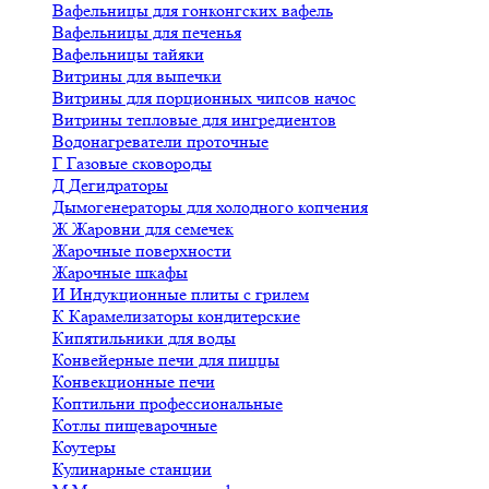
Вафельницы для гонконгских вафель
Вафельницы для печенья
Вафельницы тайяки
Витрины для выпечки
Витрины для порционных чипсов начос
Витрины тепловые для ингредиентов
Водонагреватели проточные
Г
Газовые сковороды
Д
Дегидраторы
Дымогенераторы для холодного копчения
Ж
Жаровни для семечек
Жарочные поверхности
Жарочные шкафы
И
Индукционные плиты с грилем
К
Карамелизаторы кондитерские
Кипятильники для воды
Конвейерные печи для пиццы
Конвекционные печи
Коптильни профессиональные
Котлы пищеварочные
Коутеры
Кулинарные станции