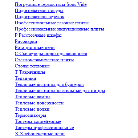
Погружные термостаты Sous Vide
Подогреватели посуды
Подогреватели тарелок
Профессиональные газовые плиты
Профессиональные индукционные плиты
Р
Расстоечные шкафы
Рисоварки
Ротационные печи
С
Сковороды опрокидывающиеся
Стеклокерамические плиты
Столы тепловые
Т
Такоячницы
Тепан-яки
Тепловые витрины для бургеров
Тепловые витрины настольные для пиццы
Тепловые лампы
Тепловые поверхности
Тепловые полки
Термомиксеры
Тостеры конвейерные
Тостеры профессиональные
Х
Хлебопекарные печи