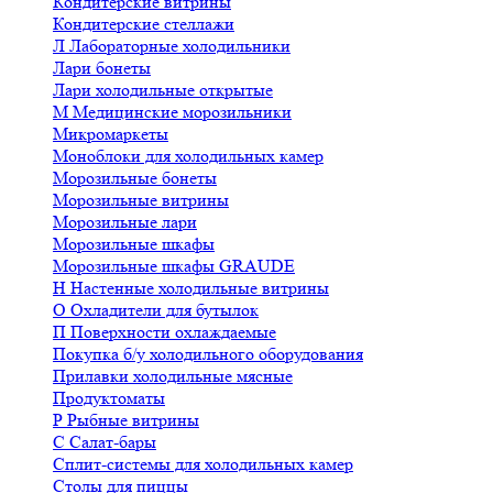
Кондитерские витрины
Кондитерские стеллажи
Л
Лабораторные холодильники
Лари бонеты
Лари холодильные открытые
М
Медицинские морозильники
Микромаркеты
Моноблоки для холодильных камер
Морозильные бонеты
Морозильные витрины
Морозильные лари
Морозильные шкафы
Морозильные шкафы GRAUDE
Н
Настенные холодильные витрины
О
Охладители для бутылок
П
Поверхности охлаждаемые
Покупка б/у холодильного оборудования
Прилавки холодильные мясные
Продуктоматы
Р
Рыбные витрины
С
Салат-бары
Сплит-системы для холодильных камер
Столы для пиццы