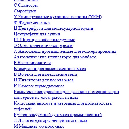
С
Слайсеры
Сыротерки
У
Универсальные кухонные машины (УКМ)
Ф
Фаршемешалки
Ц
Центрифуги для молекулярной кухни
Центрифуги для сушки
Ш
Шприцы колбасные ручные
Э
Электрические овощерезки
А
Автоклавы промышленные для консервирования
Автоматические клипсаторы для колбасы
Б
Бланширователи
Блокорезки для замороженного мяса
В
Волчки для измельчения мяса
И
Инъекторы для посола мяса
К
Камеры термодымовые
Комплект оборудования для фасовки и стерилизации
консервов из мяса, рыбы, птицы
Котлетный автомат и автоматы для производства
тефтелей
Куттер вакуумный для мяса промышленный
Л
Льдогенераторы чешуйчатого льда
М
Машины укупорочные