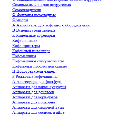
Соковыжималки для цитрусовых
Сокоохладители
Ф
Фонтаны шоколадные
Фризеры
А
Аксессуары для кофейного оборудования
В
Вспениватели молока
К
Капельные кофеварки
Кофе на песке
Кофе-принтеры
Кофейный инвентарь
Кофемашины
Кофемашины суперавтоматы
Кофемолки профессиональные
П
Подогреватели чашек
Р
Рожковые кофемашины
А
Аксессуары для фастфуда
Аппараты для варки кукурузы
Аппараты для донатсов
Аппараты для корн-догов
Аппараты для попкорна
Аппараты для сахарной ваты
Аппараты для сосисок в яйце