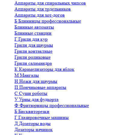
Аппараты для спиральных чипсов
Аппараты для трдельников
Аппараты для хот-догов
Б
Блинницы профессиональные
Блинные автоматы
Блинные станции
Г
Грили для кур
Грили для шаурмы
Грили контактные
Грили роликовые
Грили саламандра
К
Карамелизаторы для яблок
М
Мангалы
Н
Ножи для шаурмы
П
Пончиковые аппараты
С
Суши роботы
У
Урны для фудкорта
Ф
Фритюрницы профессиональные
Б
Бисквиторезки
Г
Глазировочные машины
Д
Дозаторы воды
Дозаторы начинок