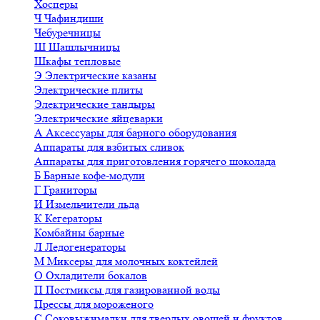
Хосперы
Ч
Чафиндиши
Чебуречницы
Ш
Шашлычницы
Шкафы тепловые
Э
Электрические казаны
Электрические плиты
Электрические тандыры
Электрические яйцеварки
А
Аксессуары для барного оборудования
Аппараты для взбитых сливок
Аппараты для приготовления горячего шоколада
Б
Барные кофе-модули
Г
Граниторы
И
Измельчители льда
К
Кегераторы
Комбайны барные
Л
Ледогенераторы
М
Миксеры для молочных коктейлей
О
Охладители бокалов
П
Постмиксы для газированной воды
Прессы для мороженого
С
Соковыжималки для твердых овощей и фруктов