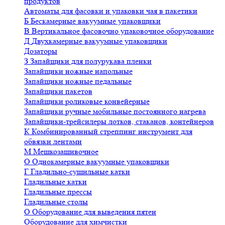
продуктов
Автоматы для фасовки и упаковки чая в пакетики
Б
Бескамерные вакуумные упаковщики
В
Вертикальное фасовочно упаковочное оборудование
Д
Двухкамерные вакуумные упаковщики
Дозаторы
З
Запайщики для полурукава пленки
Запайщики ножные напольные
Запайщики ножные педальные
Запайщики пакетов
Запайщики роликовые конвейерные
Запайщики ручные мобильные постоянного нагрева
Запайщики-трейсилеры лотков, стаканов, контейнеров
К
Комбинированный стреппинг инструмент для
обвязки лентами
М
Мешкозашивочное
О
Однокамерные вакуумные упаковщики
Г
Гладильно-сушильные катки
Гладильные катки
Гладильные прессы
Гладильные столы
О
Оборудование для выведения пятен
Оборудование для химчистки