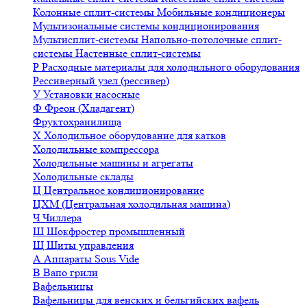
Колонные сплит-системы
Мобильные кондиционеры
Мультизональные системы кондиционирования
Мультисплит-системы
Напольно-потолочные сплит-
системы
Настенные сплит-системы
Р
Расходные материалы для холодильного оборудования
Рессиверный узел (рессивер)
У
Установки насосные
Ф
Фреон (Хладагент)
Фруктохранилища
Х
Холодильное оборудование для катков
Холодильные компрессора
Холодильные машины и агрегаты
Холодильные склады
Ц
Центральное кондиционирование
ЦХМ (Центральная холодильная машина)
Ч
Чиллера
Ш
Шокфростер промышленный
Щ
Щиты управления
А
Аппараты Sous Vide
В
Вапо грили
Вафельницы
Вафельницы для венских и бельгийских вафель