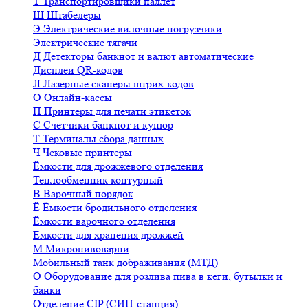
Т
Транспортировщики паллет
Ш
Штабелеры
Э
Электрические вилочные погрузчики
Электрические тягачи
Д
Детекторы банкнот и валют автоматические
Дисплеи QR-кодов
Л
Лазерные сканеры штрих-кодов
О
Онлайн-кассы
П
Принтеры для печати этикеток
С
Счетчики банкнот и купюр
Т
Терминалы сбора данных
Ч
Чековые принтеры
Ёмкости для дрожжевого отделения
Теплообменник контурный
В
Варочный порядок
Ё
Ёмкости бродильного отделения
Ёмкости варочного отделения
Ёмкости для хранения дрожжей
М
Микропивоварни
Мобильный танк дображивания (МТД)
О
Оборудование для розлива пива в кеги, бутылки и
банки
Отделение CIP (СИП-станция)