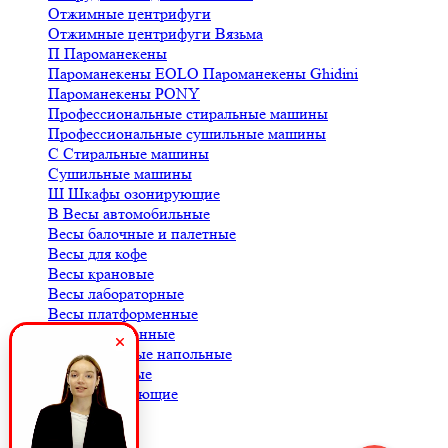
Отжимные центрифуги
Отжимные центрифуги Вязьма
П
Пароманекены
Пароманекены EOLO
Пароманекены Ghidini
Пароманекены PONY
Профессиональные стиральные машины
Профессиональные сушильные машины
С
Стиральные машины
Сушильные машины
Ш
Шкафы озонирующие
В
Весы автомобильные
Весы балочные и палетные
Весы для кофе
Весы крановые
Весы лабораторные
Весы платформенные
Весы порционные
Весы товарные напольные
Весы торговые
К
Комплектующие