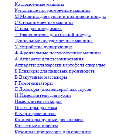
Котломоечные машины
Купольные посудомоечные машины
М
Машины для сушки и полировки посуды
С
Стаканомоечные машины
Столы для посудомоек
Т
Транспортеры для грязной посуды
Туннельные посудомоечные машины
У
Устройства душирующие
Ф
Фронтальные посудомоечные машины
А
Аппараты для льезонирования
Аппараты для нарезки картофеля спиралью
Б
Бликсеры для пищевых производств
В
Вакуумные массажеры
Г
Гомогенизаторы
Д
Дозаторы (диспенсеры) для соусов
И
Измельчители для кухни
Измельчители отходов
Инъекторы для мяса
К
Картофелечистки
Клипсаторы ручные для колбасы
Котлетные аппараты
Кухонные процессоры для общепита