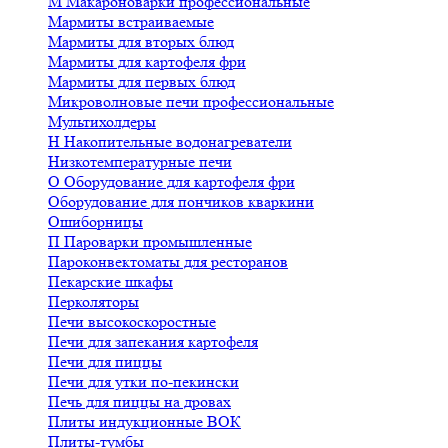
М
Макароноварки профессиональные
Мармиты встраиваемые
Мармиты для вторых блюд
Мармиты для картофеля фри
Мармиты для первых блюд
Микроволновые печи профессиональные
Мультихолдеры
Н
Накопительные водонагреватели
Низкотемпературные печи
О
Оборудование для картофеля фри
Оборудование для пончиков кваркини
Ошиборницы
П
Пароварки промышленные
Пароконвектоматы для ресторанов
Пекарские шкафы
Перколяторы
Печи высокоскоростные
Печи для запекания картофеля
Печи для пиццы
Печи для утки по-пекински
Печь для пиццы на дровах
Плиты индукционные ВОК
Плиты-тумбы