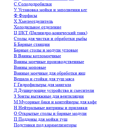
С
Солододробилки
У
Установка мойки и заполнения кег
Ф
Форфасы
Х
Хмелеотделитель
Холодильное отделение
Ц
ЦКТ (Цилиндро-конический танк)
Столы для чистки и обработки рыбы
Б
Барные станции
Барные столы и модули угловые
В
Ванны котломоечные
Ванны моечные производственные
Ванны моповые
Ванные моечные для обработки яиц
Вешала и стойки для туш мяса
Г
Гидрофильтры для мангала
Д
Душирующие устройства и смесители
З
Зонты вытяжные для вентиляции
М
Мусорные баки и контейнеры для кафе
Н
Нейтральные витрины и прилавки
О
Открытые столы и барные модули
П
Поддоны для мойки туш
Подставки под карамелизаторы