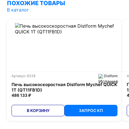
ПОХОЖИЕ ТОВАРЫ
В каталог
Артикул: 6338
Distform
А
Печь высокоскоростная Distform Mychef QUICK
1T (QT11FB1D)
486 133 ₽
4
В КОРЗИНУ
ЗАПРОС КП