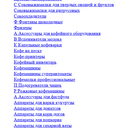
С
Соковыжималки для твердых овощей и фруктов
Соковыжималки для цитрусовых
Сокоохладители
Ф
Фонтаны шоколадные
Фризеры
А
Аксессуары для кофейного оборудования
В
Вспениватели молока
К
Капельные кофеварки
Кофе на песке
Кофе-принтеры
Кофейный инвентарь
Кофемашины
Кофемашины суперавтоматы
Кофемолки профессиональные
П
Подогреватели чашек
Р
Рожковые кофемашины
А
Аксессуары для фастфуда
Аппараты для варки кукурузы
Аппараты для донатсов
Аппараты для корн-догов
Аппараты для попкорна
Аппараты для сахарной ваты