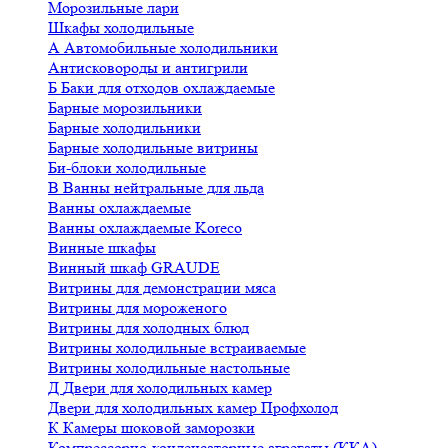
Морозильные лари
Шкафы холодильные
А
Автомобильные холодильники
Антисковороды и антигрили
Б
Баки для отходов охлаждаемые
Барные морозильники
Барные холодильники
Барные холодильные витрины
Би-блоки холодильные
В
Ванны нейтральные для льда
Ванны охлаждаемые
Ванны охлаждаемые Koreco
Винные шкафы
Винный шкаф GRAUDE
Витрины для демонстрации мяса
Витрины для мороженого
Витрины для холодных блюд
Витрины холодильные встраиваемые
Витрины холодильные настольные
Д
Двери для холодильных камер
Двери для холодильных камер Профхолод
К
Камеры шоковой заморозки
Компрессорно-конденсаторные агрегаты (ККА)