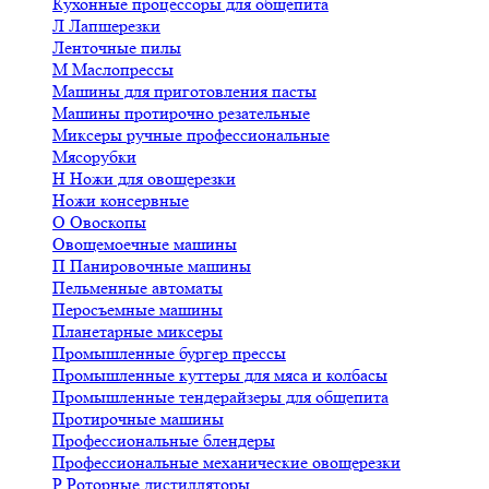
Кухонные процессоры для общепита
Л
Лапшерезки
Ленточные пилы
М
Маслопрессы
Машины для приготовления пасты
Машины протирочно резательные
Миксеры ручные профессиональные
Мясорубки
Н
Ножи для овощерезки
Ножи консервные
О
Овоскопы
Овощемоечные машины
П
Панировочные машины
Пельменные автоматы
Перосъемные машины
Планетарные миксеры
Промышленные бургер прессы
Промышленные куттеры для мяса и колбасы
Промышленные тендерайзеры для общепита
Протирочные машины
Профессиональные блендеры
Профессиональные механические овощерезки
Р
Роторные дистилляторы