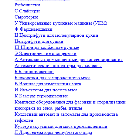
Рыбочистки
С
Слайсеры
Сыротерки
У
Универсальные кухонные машины (УКМ)
Ф
Фаршемешалки
Ц
Центрифуги для молекулярной кухни
Центрифуги для сушки
Ш
Шприцы колбасные ручные
Э
Электрические овощерезки
А
Автоклавы промышленные для консервирования
Автоматические клипсаторы для колбасы
Б
Бланширователи
Блокорезки для замороженного мяса
В
Волчки для измельчения мяса
И
Инъекторы для посола мяса
К
Камеры термодымовые
Комплект оборудования для фасовки и стерилизации
консервов из мяса, рыбы, птицы
Котлетный автомат и автоматы для производства
тефтелей
Куттер вакуумный для мяса промышленный
Л
Льдогенераторы чешуйчатого льда