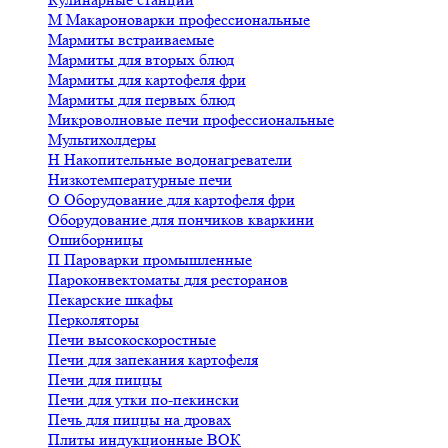
М
Макароноварки профессиональные
Мармиты встраиваемые
Мармиты для вторых блюд
Мармиты для картофеля фри
Мармиты для первых блюд
Микроволновые печи профессиональные
Мультихолдеры
Н
Накопительные водонагреватели
Низкотемпературные печи
О
Оборудование для картофеля фри
Оборудование для пончиков кваркини
Ошиборницы
П
Пароварки промышленные
Пароконвектоматы для ресторанов
Пекарские шкафы
Перколяторы
Печи высокоскоростные
Печи для запекания картофеля
Печи для пиццы
Печи для утки по-пекински
Печь для пиццы на дровах
Плиты индукционные ВОК