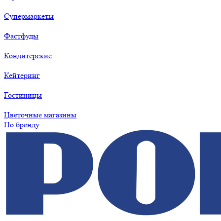
Супермаркеты
Фастфуды
Кондитерские
Кейтеринг
Гостиницы
Цветочные магазины
По бренду