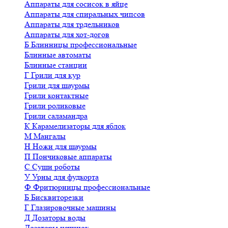
Аппараты для сосисок в яйце
Аппараты для спиральных чипсов
Аппараты для трдельников
Аппараты для хот-догов
Б
Блинницы профессиональные
Блинные автоматы
Блинные станции
Г
Грили для кур
Грили для шаурмы
Грили контактные
Грили роликовые
Грили саламандра
К
Карамелизаторы для яблок
М
Мангалы
Н
Ножи для шаурмы
П
Пончиковые аппараты
С
Суши роботы
У
Урны для фудкорта
Ф
Фритюрницы профессиональные
Б
Бисквиторезки
Г
Глазировочные машины
Д
Дозаторы воды
Дозаторы начинок