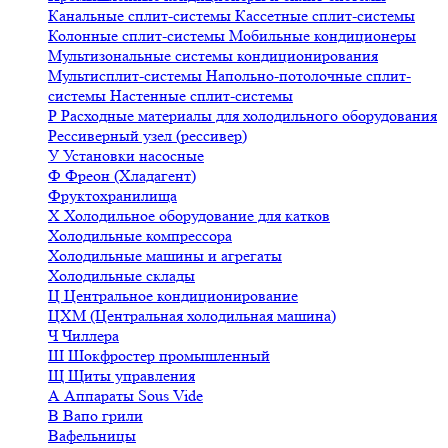
Канальные сплит-системы
Кассетные сплит-системы
Колонные сплит-системы
Мобильные кондиционеры
Мультизональные системы кондиционирования
Мультисплит-системы
Напольно-потолочные сплит-
системы
Настенные сплит-системы
Р
Расходные материалы для холодильного оборудования
Рессиверный узел (рессивер)
У
Установки насосные
Ф
Фреон (Хладагент)
Фруктохранилища
Х
Холодильное оборудование для катков
Холодильные компрессора
Холодильные машины и агрегаты
Холодильные склады
Ц
Центральное кондиционирование
ЦХМ (Центральная холодильная машина)
Ч
Чиллера
Ш
Шокфростер промышленный
Щ
Щиты управления
А
Аппараты Sous Vide
В
Вапо грили
Вафельницы