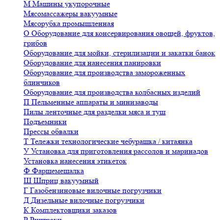
М
Машины укупорочные
Мясомассажеры вакуумные
Мясорубка промышленная
О
Оборудование для консервирования овощей, фруктов,
грибов
Оборудование для мойки, стерилизации и закатки банок
Оборудование для нанесения панировки
Оборудование для производства замороженных
блинчиков
Оборудование для производства колбасных изделий
П
Пельменные аппараты и минизаводы
Пилы ленточные для разделки мяса и туш
Подъемники
Прессы обвалки
Т
Тележки технологические чебурашка / китаянка
У
Установка для приготовления рассолов и маринадов
Установка нанесения этикеток
Ф
Фаршемешалка
Ш
Шприц вакуумный
Г
Газобензиновые вилочные погрузчики
Д
Дизельные вилочные погрузчики
К
Комплектовщики заказов
Р
Ричтраки