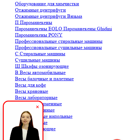
Оборудование для химчистки
Отжимные центрифуги
Отжимные центрифуги Вязьма
П
Пароманекены
Пароманекены EOLO
Пароманекены Ghidini
Пароманекены PONY
Профессиональные стиральные машины
Профессиональные сушильные машины
С
Стиральные машины
Сушильные машины
Ш
Шкафы озонирующие
В
Весы автомобильные
Весы балочные и палетные
Весы для кофе
Весы крановые
Весы лабораторные
Весы платформенные
Весы порционные
Весы товарные напольные
Весы торговые
К
Комплектующие