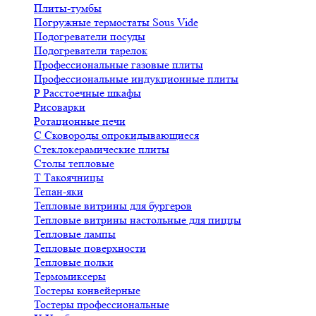
Плиты-тумбы
Погружные термостаты Sous Vide
Подогреватели посуды
Подогреватели тарелок
Профессиональные газовые плиты
Профессиональные индукционные плиты
Р
Расстоечные шкафы
Рисоварки
Ротационные печи
С
Сковороды опрокидывающиеся
Стеклокерамические плиты
Столы тепловые
Т
Такоячницы
Тепан-яки
Тепловые витрины для бургеров
Тепловые витрины настольные для пиццы
Тепловые лампы
Тепловые поверхности
Тепловые полки
Термомиксеры
Тостеры конвейерные
Тостеры профессиональные