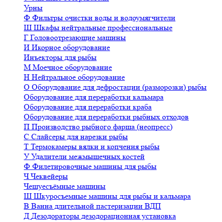
Урны
Ф
Фильтры очистки воды и водоумягчители
Ш
Шкафы нейтральные профессиональные
Г
Головоотрезающие машины
И
Икорное оборудование
Инъекторы для рыбы
М
Моечное оборудование
Н
Нейтральное оборудование
О
Оборудование для дефростации (разморозки) рыбы
Оборудование для переработки кальмара
Оборудование для переработки краба
Оборудование для переработки рыбных отходов
П
Производство рыбного фарша (неопресс)
С
Слайсеры для нарезки рыбы
Т
Термокамеры вялки и копчения рыбы
У
Удалители межмышечных костей
Ф
Филетировочные машины для рыбы
Ч
Чеквейеры
Чешуесъёмные машины
Ш
Шкуросъемные машины для рыбы и кальмара
В
Ванна длительной пастеризации ВДП
Д
Дезодораторы дезодорационная установка