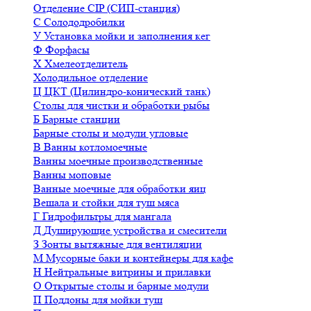
Отделение CIP (СИП-станция)
С
Солододробилки
У
Установка мойки и заполнения кег
Ф
Форфасы
Х
Хмелеотделитель
Холодильное отделение
Ц
ЦКТ (Цилиндро-конический танк)
Столы для чистки и обработки рыбы
Б
Барные станции
Барные столы и модули угловые
В
Ванны котломоечные
Ванны моечные производственные
Ванны моповые
Ванные моечные для обработки яиц
Вешала и стойки для туш мяса
Г
Гидрофильтры для мангала
Д
Душирующие устройства и смесители
З
Зонты вытяжные для вентиляции
М
Мусорные баки и контейнеры для кафе
Н
Нейтральные витрины и прилавки
О
Открытые столы и барные модули
П
Поддоны для мойки туш