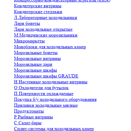
Кондитерские витрины
Кондитерские стеллажи
Л
Лабораторные холодильники
Лари бонеты
Лари холодильные открытые
М
Медицинские морозильники
Микромаркеты
Моноблоки для холодильных камер
Морозильные бонеты
Морозильные витрины
Морозильные лари
Морозильные шкафы
Морозильные шкафы GRAUDE
Н
Настенные холодильные витрины
О
Охладители для бутылок
П
Поверхности охлаждаемые
Покупка б/у холодильного оборудования
Прилавки холодильные мясные
Продуктоматы
Р
Рыбные витрины
С
Салат-бары
Сплит-системы для холодильных камер