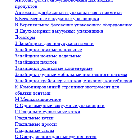
продуктов
Автоматы для фасовки и упаковки чая в пакетики
Б
Бескамерные вакуумные упаковщики
В
Вертикальное фасовочно упаковочное оборудование
Д
Двухкамерные вакуумные упаковщики
Дозаторы
З
Запайщики для полурукава пленки
Запайщики ножные напольные
Запайщики ножные педальные
Запайщики пакетов
Запайщики роликовые конвейерные
Запайщики ручные мобильные постоянного нагрева
Запайщики-трейсилеры лотков, стаканов, контейнеров
К
Комбинированный стреппинг инструмент для
обвязки лентами
М
Мешкозашивочное
О
Однокамерные вакуумные упаковщики
Г
Гладильно-сушильные катки
Гладильные катки
Гладильные прессы
Гладильные столы
О
Оборудование для выведения пятен