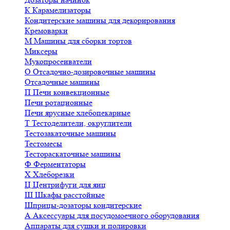
К
Карамелизаторы
Кондитерские машины для декорирования
Кремоварки
М
Машины для сборки тортов
Миксеры
Мукопросеиватели
О
Отсадочно-дозировочные машины
Отсадочные машины
П
Печи конвекционные
Печи ротационные
Печи ярусные хлебопекарные
Т
Тестоделители, округлители
Тестозакаточные машины
Тестомесы
Тестораскаточные машины
Ф
Ферментаторы
Х
Хлеборезки
Ц
Центрифуги для яиц
Ш
Шкафы расстойные
Шприцы-дозаторы кондитерские
А
Аксессуары для посудомоечного оборудования
Аппараты для сушки и полировки