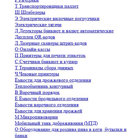
Т
Транспортировщики паллет
Ш
Штабелеры
Э
Электрические вилочные погрузчики
Электрические тягачи
Д
Детекторы банкнот и валют автоматические
Дисплеи QR-кодов
Л
Лазерные сканеры штрих-кодов
О
Онлайн-кассы
П
Принтеры для печати этикеток
С
Счетчики банкнот и купюр
Т
Терминалы сбора данных
Ч
Чековые принтеры
Ёмкости для дрожжевого отделения
Теплообменник контурный
В
Варочный порядок
Ё
Ёмкости бродильного отделения
Ёмкости варочного отделения
Ёмкости для хранения дрожжей
М
Микропивоварни
Мобильный танк дображивания (МТД)
О
Оборудование для розлива пива в кеги, бутылки и
банки