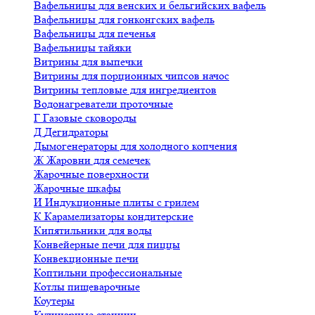
Вафельницы для венских и бельгийских вафель
Вафельницы для гонконгских вафель
Вафельницы для печенья
Вафельницы тайяки
Витрины для выпечки
Витрины для порционных чипсов начос
Витрины тепловые для ингредиентов
Водонагреватели проточные
Г
Газовые сковороды
Д
Дегидраторы
Дымогенераторы для холодного копчения
Ж
Жаровни для семечек
Жарочные поверхности
Жарочные шкафы
И
Индукционные плиты с грилем
К
Карамелизаторы кондитерские
Кипятильники для воды
Конвейерные печи для пиццы
Конвекционные печи
Коптильни профессиональные
Котлы пищеварочные
Коутеры
Кулинарные станции