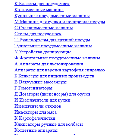
К
Кассеты для посудомоек
Котломоечные машины
Купольные посудомоечные машины
М
Машины для сушки и полировки посуды
С
Стаканомоечные машины
Столы для посудомоек
Т
Транспортеры для грязной посуды
Туннельные посудомоечные машины
У
Устройства душирующие
Ф
Фронтальные посудомоечные машины
А
Аппараты для льезонирования
Аппараты для нарезки картофеля спиралью
Б
Бликсеры для пищевых производств
В
Вакуумные массажеры
Г
Гомогенизаторы
Д
Дозаторы (диспенсеры) для соусов
И
Измельчители для кухни
Измельчители отходов
Инъекторы для мяса
К
Картофелечистки
Клипсаторы ручные для колбасы
Котлетные аппараты