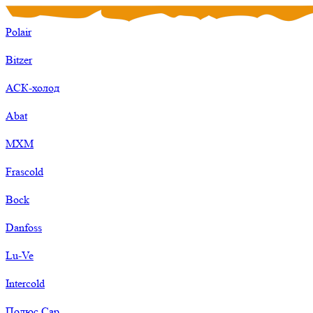
Polair
Bitzer
АСК-холод
Abat
МХМ
Frascold
Bock
Danfoss
Lu-Ve
Intercold
Полюс Сар