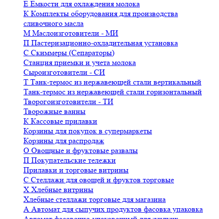
Е
Емкости для охлаждения молока
К
Комплекты оборудования для производства
сливочного масла
М
Маслоизготовители - МИ
П
Пастеризационно-охладительная установка
С
Скиммеры (Сепараторы)
Станция приемки и учета молока
Сыроизготовители - СИ
Т
Танк-термос из нержавеющей стали вертикальный
Танк-термос из нержавеющей стали горизонтальный
Творогоизготовители - ТИ
Творожные ванны
К
Кассовые прилавки
Корзины для покупок в супермаркеты
Корзины для распродаж
О
Овощные и фруктовые развалы
П
Покупательские тележки
Прилавки и торговые витрины
С
Стеллажи для овощей и фруктов торговые
Х
Хлебные витрины
Хлебные стеллажи торговые для магазина
А
Автомат для сыпучих продуктов фасовка упаковка
Автомат фасовочно-упаковочный для жидких