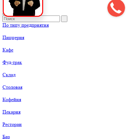
По типу предприятия
Пиццерия
Кафе
Фуд-трак
Склад
Столовая
Кофейня
Пекарня
Ресторан
Бар