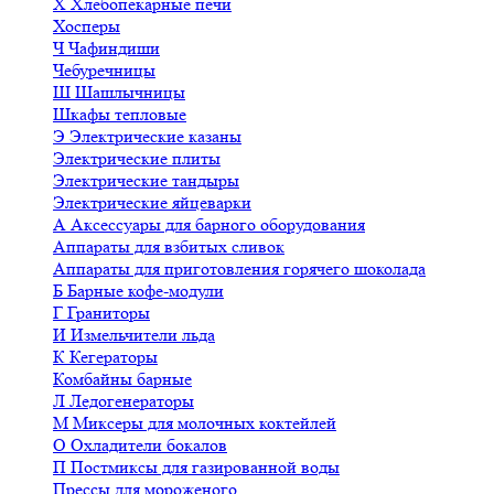
Х
Хлебопекарные печи
Хосперы
Ч
Чафиндиши
Чебуречницы
Ш
Шашлычницы
Шкафы тепловые
Э
Электрические казаны
Электрические плиты
Электрические тандыры
Электрические яйцеварки
А
Аксессуары для барного оборудования
Аппараты для взбитых сливок
Аппараты для приготовления горячего шоколада
Б
Барные кофе-модули
Г
Граниторы
И
Измельчители льда
К
Кегераторы
Комбайны барные
Л
Ледогенераторы
М
Миксеры для молочных коктейлей
О
Охладители бокалов
П
Постмиксы для газированной воды
Прессы для мороженого