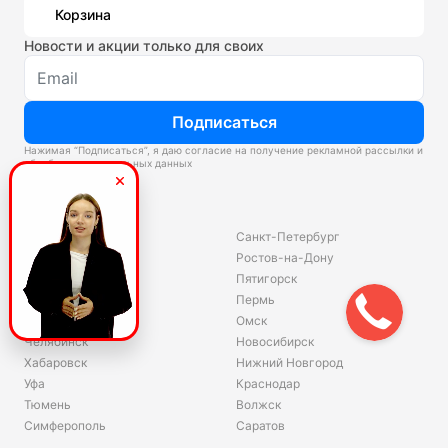
Корзина
Новости и акции только для своих
Подписаться
Нажимая “Подписаться”, я даю согласие на получение рекламной рассылки и
обработку персональных данных
Склады
Владивосток
Санкт-Петербург
Екатеринбург
Ростов-на-Дону
Красноярск
Пятигорск
Волгоград
Пермь
Ярославль
Омск
Челябинск
Новосибирск
Хабаровск
Нижний Новгород
Уфа
Краснодар
Тюмень
Волжск
Симферополь
Саратов