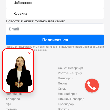
Избранное
Корзина
Новости и акции только для своих
Подписаться
Нажимая “Подписаться”, я даю согласие на получение рекламной рассылки и
обработку персональных данных
Склады
Владивосток
Санкт-Петербург
Екатеринбург
Ростов-на-Дону
Красноярск
Пятигорск
Волгоград
Пермь
Ярославль
Омск
Челябинск
Новосибирск
Хабаровск
Нижний Новгород
Уфа
Краснодар
Тюмень
Волжск