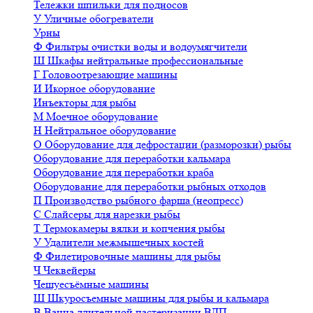
Тележки шпильки для подносов
У
Уличные обогреватели
Урны
Ф
Фильтры очистки воды и водоумягчители
Ш
Шкафы нейтральные профессиональные
Г
Головоотрезающие машины
И
Икорное оборудование
Инъекторы для рыбы
М
Моечное оборудование
Н
Нейтральное оборудование
О
Оборудование для дефростации (разморозки) рыбы
Оборудование для переработки кальмара
Оборудование для переработки краба
Оборудование для переработки рыбных отходов
П
Производство рыбного фарша (неопресс)
С
Слайсеры для нарезки рыбы
Т
Термокамеры вялки и копчения рыбы
У
Удалители межмышечных костей
Ф
Филетировочные машины для рыбы
Ч
Чеквейеры
Чешуесъёмные машины
Ш
Шкуросъемные машины для рыбы и кальмара
В
Ванна длительной пастеризации ВДП