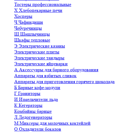
Тостеры профессиональные
Х
Хлебопекарные печи
Хосперы
Ч
Чафиндиши
Чебуречницы
Ш
Шашлычницы
Шкафы тепловые
Э
Электрические казаны
Электрические плиты
Электрические тандыры
Электрические яйцеварки
А
Аксессуары для барного оборудования
Аппараты для взбитых сливок
Аппараты для приготовления горячего шоколада
Б
Барные кофе-модули
Г
Граниторы
И
Измельчители льда
К
Кегераторы
Комбайны барные
Л
Ледогенераторы
М
Миксеры для молочных коктейлей
О
Охладители бокалов