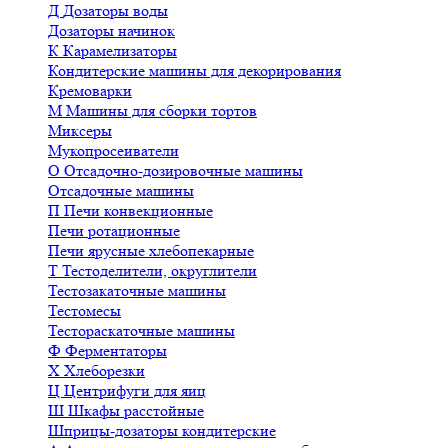
Д
Дозаторы воды
Дозаторы начинок
К
Карамелизаторы
Кондитерские машины для декорирования
Кремоварки
М
Машины для сборки тортов
Миксеры
Мукопросеиватели
О
Отсадочно-дозировочные машины
Отсадочные машины
П
Печи конвекционные
Печи ротационные
Печи ярусные хлебопекарные
Т
Тестоделители, округлители
Тестозакаточные машины
Тестомесы
Тестораскаточные машины
Ф
Ферментаторы
Х
Хлеборезки
Ц
Центрифуги для яиц
Ш
Шкафы расстойные
Шприцы-дозаторы кондитерские