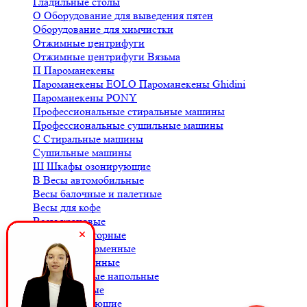
Гладильные столы
О
Оборудование для выведения пятен
Оборудование для химчистки
Отжимные центрифуги
Отжимные центрифуги Вязьма
П
Пароманекены
Пароманекены EOLO
Пароманекены Ghidini
Пароманекены PONY
Профессиональные стиральные машины
Профессиональные сушильные машины
С
Стиральные машины
Сушильные машины
Ш
Шкафы озонирующие
В
Весы автомобильные
Весы балочные и палетные
Весы для кофе
Весы крановые
Весы лабораторные
Весы платформенные
Весы порционные
Весы товарные напольные
Весы торговые
К
Комплектующие