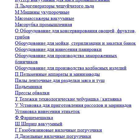
Л
Льдогенераторы чешуйчатого льда
М
Машины укупорочные
Мясомассажеры вакуумные
Мясорубка промышленная
О
Оборудование для консервирования овощей, фруктов,
грибов
Оборудование для мойки, стерилизации и закатки банок
Оборудование для нанесения панировки
Оборудование для производства замороженных
блинчиков
Оборудование для производства колбасных изделий
П
Пельменные аппараты и минизаводы
Пилы ленточные для разделки мяса и туш
Подъемники
Прессы обвалки
Т
Тележки технологические чебурашка / китаянка
У
Установка для приготовления рассолов и маринадов
Установка нанесения этикеток
Ф
Фаршемешалка
Ш
Шприц вакуумный
Г
Газобензиновые вилочные погрузчики
Д
Дизельные вилочные погрузчики