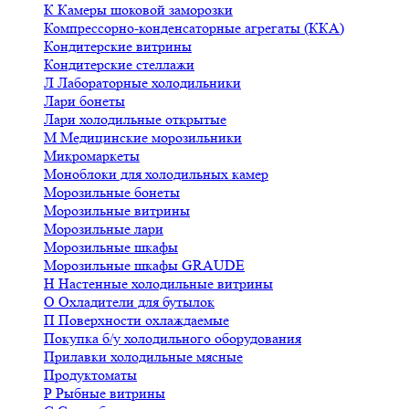
К
Камеры шоковой заморозки
Компрессорно-конденсаторные агрегаты (ККА)
Кондитерские витрины
Кондитерские стеллажи
Л
Лабораторные холодильники
Лари бонеты
Лари холодильные открытые
М
Медицинские морозильники
Микромаркеты
Моноблоки для холодильных камер
Морозильные бонеты
Морозильные витрины
Морозильные лари
Морозильные шкафы
Морозильные шкафы GRAUDE
Н
Настенные холодильные витрины
О
Охладители для бутылок
П
Поверхности охлаждаемые
Покупка б/у холодильного оборудования
Прилавки холодильные мясные
Продуктоматы
Р
Рыбные витрины