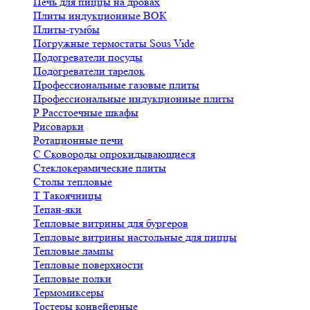
Печь для пиццы на дровах
Плиты индукционные ВОК
Плиты-тумбы
Погружные термостаты Sous Vide
Подогреватели посуды
Подогреватели тарелок
Профессиональные газовые плиты
Профессиональные индукционные плиты
Р
Расстоечные шкафы
Рисоварки
Ротационные печи
С
Сковороды опрокидывающиеся
Стеклокерамические плиты
Столы тепловые
Т
Такоячницы
Тепан-яки
Тепловые витрины для бургеров
Тепловые витрины настольные для пиццы
Тепловые лампы
Тепловые поверхности
Тепловые полки
Термомиксеры
Тостеры конвейерные