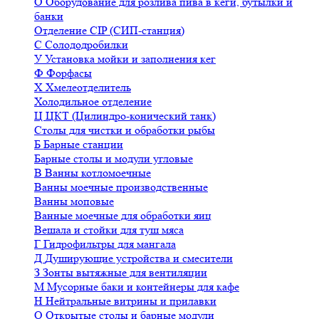
О
Оборудование для розлива пива в кеги, бутылки и
банки
Отделение CIP (СИП-станция)
С
Солододробилки
У
Установка мойки и заполнения кег
Ф
Форфасы
Х
Хмелеотделитель
Холодильное отделение
Ц
ЦКТ (Цилиндро-конический танк)
Столы для чистки и обработки рыбы
Б
Барные станции
Барные столы и модули угловые
В
Ванны котломоечные
Ванны моечные производственные
Ванны моповые
Ванные моечные для обработки яиц
Вешала и стойки для туш мяса
Г
Гидрофильтры для мангала
Д
Душирующие устройства и смесители
З
Зонты вытяжные для вентиляции
М
Мусорные баки и контейнеры для кафе
Н
Нейтральные витрины и прилавки
О
Открытые столы и барные модули