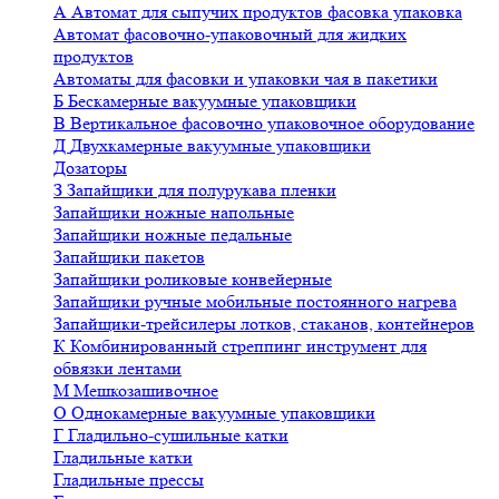
А
Автомат для сыпучих продуктов фасовка упаковка
Автомат фасовочно-упаковочный для жидких
продуктов
Автоматы для фасовки и упаковки чая в пакетики
Б
Бескамерные вакуумные упаковщики
В
Вертикальное фасовочно упаковочное оборудование
Д
Двухкамерные вакуумные упаковщики
Дозаторы
З
Запайщики для полурукава пленки
Запайщики ножные напольные
Запайщики ножные педальные
Запайщики пакетов
Запайщики роликовые конвейерные
Запайщики ручные мобильные постоянного нагрева
Запайщики-трейсилеры лотков, стаканов, контейнеров
К
Комбинированный стреппинг инструмент для
обвязки лентами
М
Мешкозашивочное
О
Однокамерные вакуумные упаковщики
Г
Гладильно-сушильные катки
Гладильные катки
Гладильные прессы