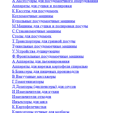
А
Аксессуары для посудомоечного оборудования
Аппараты для сушки и полировки
К
Кассеты для посудомоек
Котломоечные машины
Купольные посудомоечные машины
М
Машины для сушки и полировки посуды
С
Стаканомоечные машины
Столы для посудомоек
Т
Транспортеры для грязной посуды
Туннельные посудомоечные машины
У
Устройства душирующие
Ф
Фронтальные посудомоечные машины
А
Аппараты для льезонирования
Аппараты для нарезки картофеля спиралью
Б
Бликсеры для пищевых производств
В
Вакуумные массажеры
Г
Гомогенизаторы
Д
Дозаторы (диспенсеры) для соусов
И
Измельчители для кухни
Измельчители отходов
Инъекторы для мяса
К
Картофелечистки
Клипсаторы ручные для колбасы