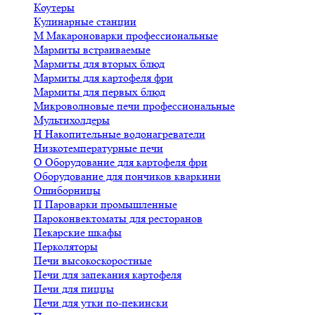
Коутеры
Кулинарные станции
М
Макароноварки профессиональные
Мармиты встраиваемые
Мармиты для вторых блюд
Мармиты для картофеля фри
Мармиты для первых блюд
Микроволновые печи профессиональные
Мультихолдеры
Н
Накопительные водонагреватели
Низкотемпературные печи
О
Оборудование для картофеля фри
Оборудование для пончиков кваркини
Ошиборницы
П
Пароварки промышленные
Пароконвектоматы для ресторанов
Пекарские шкафы
Перколяторы
Печи высокоскоростные
Печи для запекания картофеля
Печи для пиццы
Печи для утки по-пекински