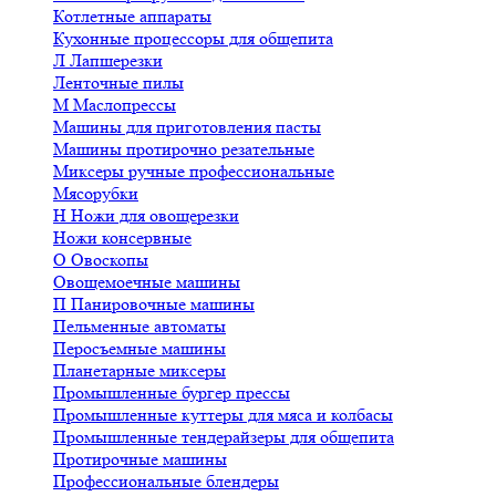
Котлетные аппараты
Кухонные процессоры для общепита
Л
Лапшерезки
Ленточные пилы
М
Маслопрессы
Машины для приготовления пасты
Машины протирочно резательные
Миксеры ручные профессиональные
Мясорубки
Н
Ножи для овощерезки
Ножи консервные
О
Овоскопы
Овощемоечные машины
П
Панировочные машины
Пельменные автоматы
Перосъемные машины
Планетарные миксеры
Промышленные бургер прессы
Промышленные куттеры для мяса и колбасы
Промышленные тендерайзеры для общепита
Протирочные машины
Профессиональные блендеры