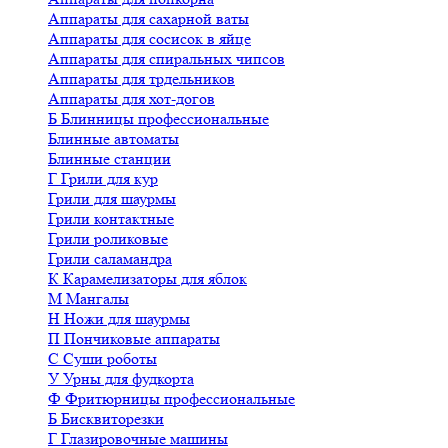
Аппараты для сахарной ваты
Аппараты для сосисок в яйце
Аппараты для спиральных чипсов
Аппараты для трдельников
Аппараты для хот-догов
Б
Блинницы профессиональные
Блинные автоматы
Блинные станции
Г
Грили для кур
Грили для шаурмы
Грили контактные
Грили роликовые
Грили саламандра
К
Карамелизаторы для яблок
М
Мангалы
Н
Ножи для шаурмы
П
Пончиковые аппараты
С
Суши роботы
У
Урны для фудкорта
Ф
Фритюрницы профессиональные
Б
Бисквиторезки
Г
Глазировочные машины