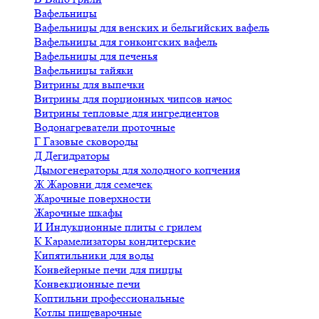
Вафельницы
Вафельницы для венских и бельгийских вафель
Вафельницы для гонконгских вафель
Вафельницы для печенья
Вафельницы тайяки
Витрины для выпечки
Витрины для порционных чипсов начос
Витрины тепловые для ингредиентов
Водонагреватели проточные
Г
Газовые сковороды
Д
Дегидраторы
Дымогенераторы для холодного копчения
Ж
Жаровни для семечек
Жарочные поверхности
Жарочные шкафы
И
Индукционные плиты с грилем
К
Карамелизаторы кондитерские
Кипятильники для воды
Конвейерные печи для пиццы
Конвекционные печи
Коптильни профессиональные
Котлы пищеварочные