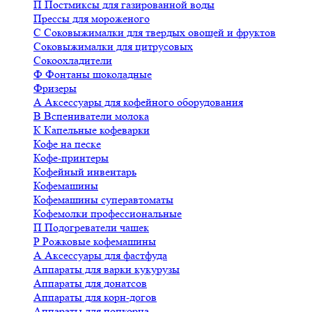
П
Постмиксы для газированной воды
Прессы для мороженого
С
Соковыжималки для твердых овощей и фруктов
Соковыжималки для цитрусовых
Сокоохладители
Ф
Фонтаны шоколадные
Фризеры
А
Аксессуары для кофейного оборудования
В
Вспениватели молока
К
Капельные кофеварки
Кофе на песке
Кофе-принтеры
Кофейный инвентарь
Кофемашины
Кофемашины суперавтоматы
Кофемолки профессиональные
П
Подогреватели чашек
Р
Рожковые кофемашины
А
Аксессуары для фастфуда
Аппараты для варки кукурузы
Аппараты для донатсов
Аппараты для корн-догов
Аппараты для попкорна