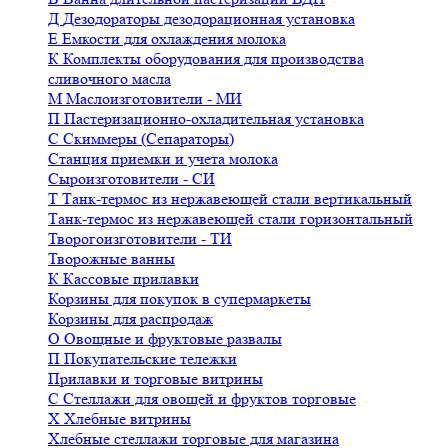
Д
Дезодораторы дезодорационная установка
Е
Емкости для охлаждения молока
К
Комплекты оборудования для производства
сливочного масла
М
Маслоизготовители - МИ
П
Пастеризационно-охладительная установка
С
Скиммеры (Сепараторы)
Станция приемки и учета молока
Сыроизготовители - СИ
Т
Танк-термос из нержавеющей стали вертикальный
Танк-термос из нержавеющей стали горизонтальный
Творогоизготовители - ТИ
Творожные ванны
К
Кассовые прилавки
Корзины для покупок в супермаркеты
Корзины для распродаж
О
Овощные и фруктовые развалы
П
Покупательские тележки
Прилавки и торговые витрины
С
Стеллажи для овощей и фруктов торговые
Х
Хлебные витрины
Хлебные стеллажи торговые для магазина