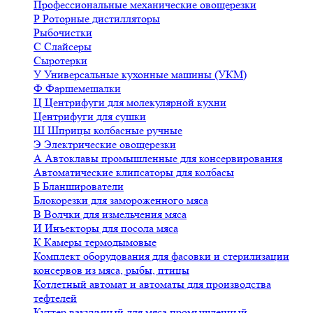
Профессиональные механические овощерезки
Р
Роторные дистилляторы
Рыбочистки
С
Слайсеры
Сыротерки
У
Универсальные кухонные машины (УКМ)
Ф
Фаршемешалки
Ц
Центрифуги для молекулярной кухни
Центрифуги для сушки
Ш
Шприцы колбасные ручные
Э
Электрические овощерезки
А
Автоклавы промышленные для консервирования
Автоматические клипсаторы для колбасы
Б
Бланширователи
Блокорезки для замороженного мяса
В
Волчки для измельчения мяса
И
Инъекторы для посола мяса
К
Камеры термодымовые
Комплект оборудования для фасовки и стерилизации
консервов из мяса, рыбы, птицы
Котлетный автомат и автоматы для производства
тефтелей
Куттер вакуумный для мяса промышленный