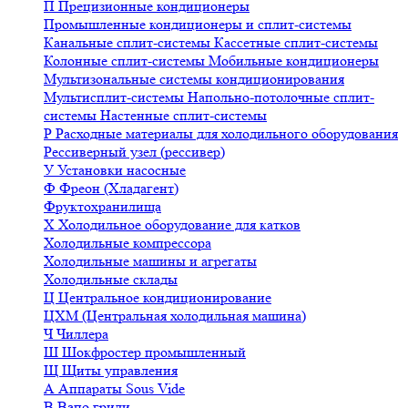
П
Прецизионные кондиционеры
Промышленные кондиционеры и сплит-системы
Канальные сплит-системы
Кассетные сплит-системы
Колонные сплит-системы
Мобильные кондиционеры
Мультизональные системы кондиционирования
Мультисплит-системы
Напольно-потолочные сплит-
системы
Настенные сплит-системы
Р
Расходные материалы для холодильного оборудования
Рессиверный узел (рессивер)
У
Установки насосные
Ф
Фреон (Хладагент)
Фруктохранилища
Х
Холодильное оборудование для катков
Холодильные компрессора
Холодильные машины и агрегаты
Холодильные склады
Ц
Центральное кондиционирование
ЦХМ (Центральная холодильная машина)
Ч
Чиллера
Ш
Шокфростер промышленный
Щ
Щиты управления
А
Аппараты Sous Vide
В
Вапо грили