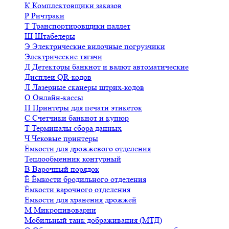
К
Комплектовщики заказов
Р
Ричтраки
Т
Транспортировщики паллет
Ш
Штабелеры
Э
Электрические вилочные погрузчики
Электрические тягачи
Д
Детекторы банкнот и валют автоматические
Дисплеи QR-кодов
Л
Лазерные сканеры штрих-кодов
О
Онлайн-кассы
П
Принтеры для печати этикеток
С
Счетчики банкнот и купюр
Т
Терминалы сбора данных
Ч
Чековые принтеры
Ёмкости для дрожжевого отделения
Теплообменник контурный
В
Варочный порядок
Ё
Ёмкости бродильного отделения
Ёмкости варочного отделения
Ёмкости для хранения дрожжей
М
Микропивоварни
Мобильный танк дображивания (МТД)