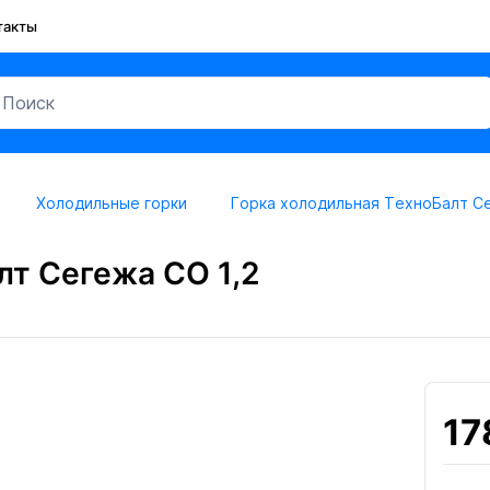
такты
Холодильные горки
Горка холодильная ТехноБалт Се
лт Сегежа CO 1,2
17