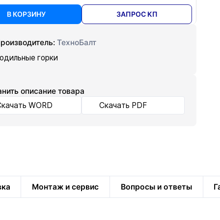
В КОРЗИНУ
ЗАПРОС КП
роизводитель:
ТехноБалт
одильные горки
нить описание товара
Скачать WORD
Скачать PDF
вка
Монтаж и сервис
Вопросы и ответы
Г