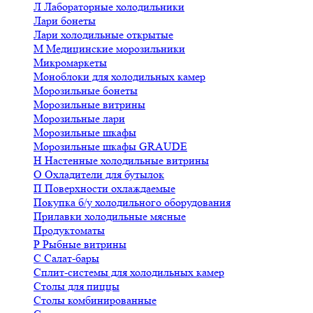
Л
Лабораторные холодильники
Лари бонеты
Лари холодильные открытые
М
Медицинские морозильники
Микромаркеты
Моноблоки для холодильных камер
Морозильные бонеты
Морозильные витрины
Морозильные лари
Морозильные шкафы
Морозильные шкафы GRAUDE
Н
Настенные холодильные витрины
О
Охладители для бутылок
П
Поверхности охлаждаемые
Покупка б/у холодильного оборудования
Прилавки холодильные мясные
Продуктоматы
Р
Рыбные витрины
С
Салат-бары
Сплит-системы для холодильных камер
Столы для пиццы
Столы комбинированные