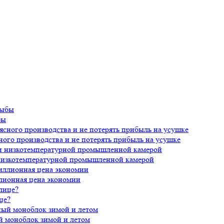
бы
ного производства и не потерять прибыль на усушке
 низкотемпературной промышленной камерой
лионная цена экономии
це?
й моноблок зимой и летом