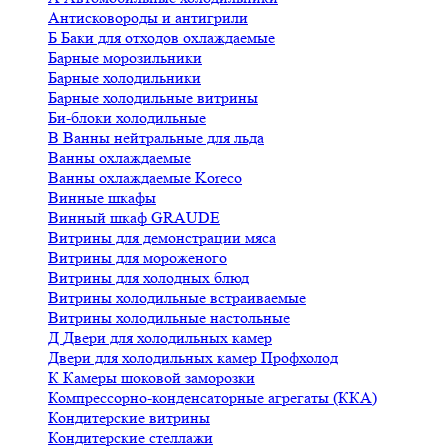
Антисковороды и антигрили
Б
Баки для отходов охлаждаемые
Барные морозильники
Барные холодильники
Барные холодильные витрины
Би-блоки холодильные
В
Ванны нейтральные для льда
Ванны охлаждаемые
Ванны охлаждаемые Koreco
Винные шкафы
Винный шкаф GRAUDE
Витрины для демонстрации мяса
Витрины для мороженого
Витрины для холодных блюд
Витрины холодильные встраиваемые
Витрины холодильные настольные
Д
Двери для холодильных камер
Двери для холодильных камер Профхолод
К
Камеры шоковой заморозки
Компрессорно-конденсаторные агрегаты (ККА)
Кондитерские витрины
Кондитерские стеллажи