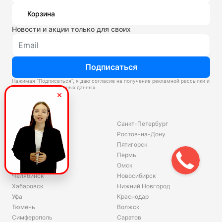
Корзина
Новости и акции только для своих
Подписаться
Нажимая “Подписаться”, я даю согласие на получение рекламной рассылки и
обработку персональных данных
Склады
Владивосток
Санкт-Петербург
Екатеринбург
Ростов-на-Дону
Красноярск
Пятигорск
Волгоград
Пермь
Ярославль
Омск
Челябинск
Новосибирск
Хабаровск
Нижний Новгород
Уфа
Краснодар
Тюмень
Волжск
Симферополь
Саратов