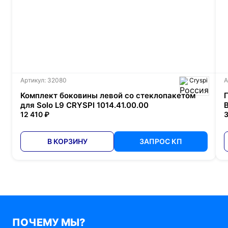
Артикул: 32080
Cryspi
А
Комплект боковины левой со стеклопакетом
для Solo L9 CRYSPI 1014.41.00.00
12 410 ₽
3
В КОРЗИНУ
ЗАПРОС КП
ПОЧЕМУ МЫ?