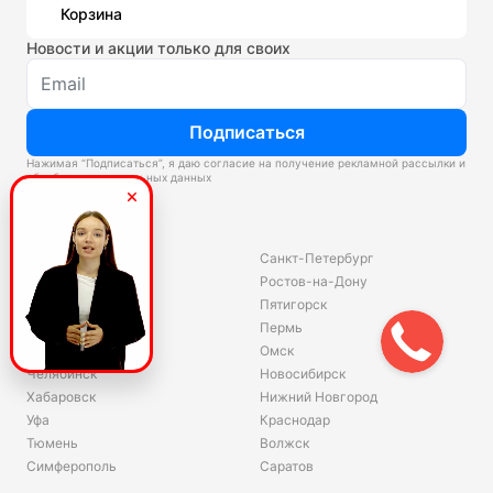
Корзина
Новости и акции только для своих
Подписаться
Нажимая “Подписаться”, я даю согласие на получение рекламной рассылки и
обработку персональных данных
Склады
Владивосток
Санкт-Петербург
Екатеринбург
Ростов-на-Дону
Красноярск
Пятигорск
Волгоград
Пермь
Ярославль
Омск
Челябинск
Новосибирск
Хабаровск
Нижний Новгород
Уфа
Краснодар
Тюмень
Волжск
Симферополь
Саратов