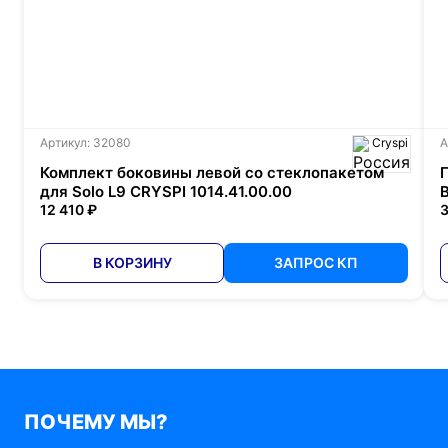
Артикул: 32080
Cryspi
А
Комплект боковины левой со стеклопакетом
для Solo L9 CRYSPI 1014.41.00.00
12 410 ₽
3
В КОРЗИНУ
ЗАПРОС КП
ПОЧЕМУ МЫ?