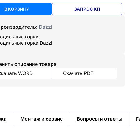
В КОРЗИНУ
ЗАПРОС КП
роизводитель:
Dazzl
одильные горки
одильные горки Dazzl
анить описание товара
Скачать WORD
Скачать PDF
вка
Монтаж и сервис
Вопросы и ответы
Г