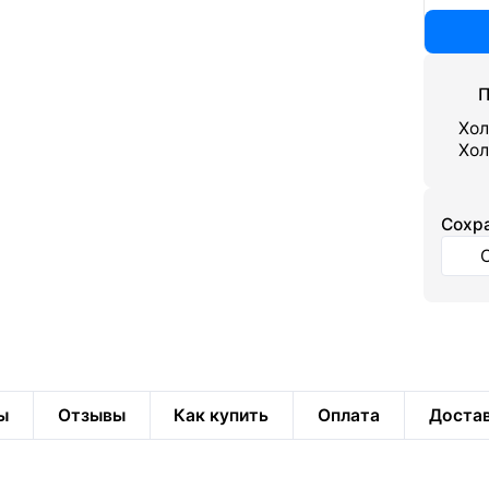
П
Хол
Хол
Cохра
ы
Отзывы
Как купить
Оплата
Доста