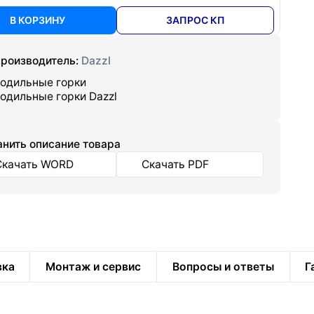
В КОРЗИНУ
ЗАПРОС КП
роизводитель:
Dazzl
одильные горки
одильные горки Dazzl
нить описание товара
Скачать WORD
Скачать PDF
вка
Монтаж и сервис
Вопросы и ответы
Г