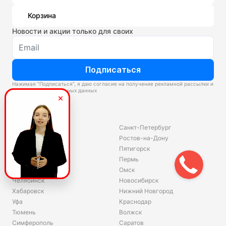
Корзина
Новости и акции только для своих
Подписаться
Нажимая “Подписаться”, я даю согласие на получение рекламной рассылки и
обработку персональных данных
Склады
Владивосток
Санкт-Петербург
Екатеринбург
Ростов-на-Дону
Красноярск
Пятигорск
Волгоград
Пермь
Ярославль
Омск
Челябинск
Новосибирск
Хабаровск
Нижний Новгород
Уфа
Краснодар
Тюмень
Волжск
Симферополь
Саратов