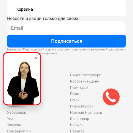
Корзина
Новости и акции только для своих
Подписаться
Нажимая “Подписаться”, я даю согласие на получение рекламной рассылки и
обработку персональных данных
Склады
Владивосток
Санкт-Петербург
Екатеринбург
Ростов-на-Дону
Красноярск
Пятигорск
Волгоград
Пермь
Ярославль
Омск
Челябинск
Новосибирск
Хабаровск
Нижний Новгород
Уфа
Краснодар
Тюмень
Волжск
Симферополь
Саратов