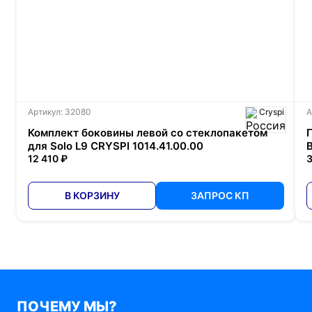
Артикул: 32080
Cryspi
А
Комплект боковины левой со стеклопакетом
для Solo L9 CRYSPI 1014.41.00.00
12 410 ₽
3
В КОРЗИНУ
ЗАПРОС КП
ПОЧЕМУ МЫ?