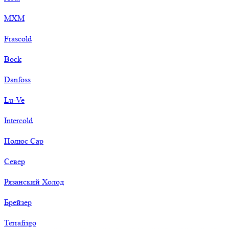
МХМ
Frascold
Bock
Danfoss
Lu-Ve
Intercold
Полюс Сар
Север
Рязанский Холод
Брейзер
Terrafrigo