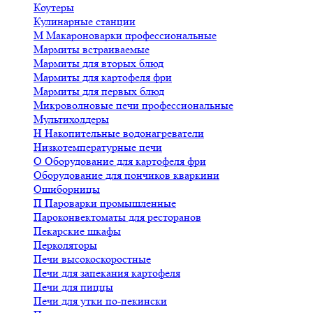
Коутеры
Кулинарные станции
М
Макароноварки профессиональные
Мармиты встраиваемые
Мармиты для вторых блюд
Мармиты для картофеля фри
Мармиты для первых блюд
Микроволновые печи профессиональные
Мультихолдеры
Н
Накопительные водонагреватели
Низкотемпературные печи
О
Оборудование для картофеля фри
Оборудование для пончиков кваркини
Ошиборницы
П
Пароварки промышленные
Пароконвектоматы для ресторанов
Пекарские шкафы
Перколяторы
Печи высокоскоростные
Печи для запекания картофеля
Печи для пиццы
Печи для утки по-пекински