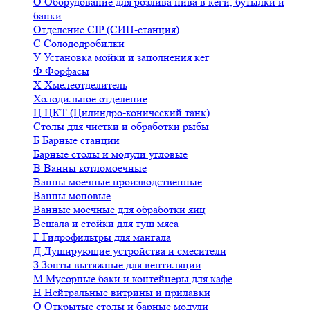
О
Оборудование для розлива пива в кеги, бутылки и
банки
Отделение CIP (СИП-станция)
С
Солододробилки
У
Установка мойки и заполнения кег
Ф
Форфасы
Х
Хмелеотделитель
Холодильное отделение
Ц
ЦКТ (Цилиндро-конический танк)
Столы для чистки и обработки рыбы
Б
Барные станции
Барные столы и модули угловые
В
Ванны котломоечные
Ванны моечные производственные
Ванны моповые
Ванные моечные для обработки яиц
Вешала и стойки для туш мяса
Г
Гидрофильтры для мангала
Д
Душирующие устройства и смесители
З
Зонты вытяжные для вентиляции
М
Мусорные баки и контейнеры для кафе
Н
Нейтральные витрины и прилавки
О
Открытые столы и барные модули