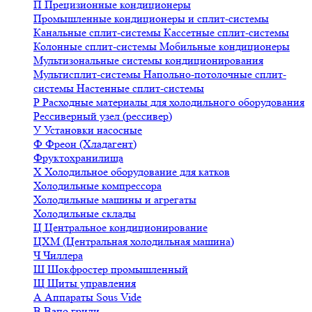
П
Прецизионные кондиционеры
Промышленные кондиционеры и сплит-системы
Канальные сплит-системы
Кассетные сплит-системы
Колонные сплит-системы
Мобильные кондиционеры
Мультизональные системы кондиционирования
Мультисплит-системы
Напольно-потолочные сплит-
системы
Настенные сплит-системы
Р
Расходные материалы для холодильного оборудования
Рессиверный узел (рессивер)
У
Установки насосные
Ф
Фреон (Хладагент)
Фруктохранилища
Х
Холодильное оборудование для катков
Холодильные компрессора
Холодильные машины и агрегаты
Холодильные склады
Ц
Центральное кондиционирование
ЦХМ (Центральная холодильная машина)
Ч
Чиллера
Ш
Шокфростер промышленный
Щ
Щиты управления
А
Аппараты Sous Vide
В
Вапо грили