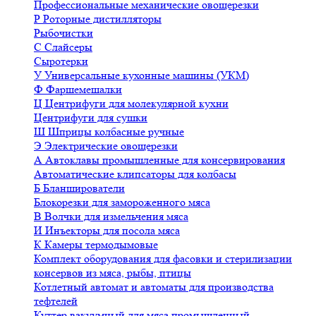
Профессиональные механические овощерезки
Р
Роторные дистилляторы
Рыбочистки
С
Слайсеры
Сыротерки
У
Универсальные кухонные машины (УКМ)
Ф
Фаршемешалки
Ц
Центрифуги для молекулярной кухни
Центрифуги для сушки
Ш
Шприцы колбасные ручные
Э
Электрические овощерезки
А
Автоклавы промышленные для консервирования
Автоматические клипсаторы для колбасы
Б
Бланширователи
Блокорезки для замороженного мяса
В
Волчки для измельчения мяса
И
Инъекторы для посола мяса
К
Камеры термодымовые
Комплект оборудования для фасовки и стерилизации
консервов из мяса, рыбы, птицы
Котлетный автомат и автоматы для производства
тефтелей
Куттер вакуумный для мяса промышленный