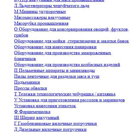
Л
Льдогенераторы чешуйчатого льда
М
Машины укупорочные
Мясомассажеры вакуумные
Мясорубка промышленная
О
Оборудование для консервирования овощей, фруктов,
грибов
Оборудование для мойки, стерилизации и закатки банок
Оборудование для нанесения панировки
Оборудование для производства замороженных
блинчиков
Оборудование для производства колбасных изделий
П
Пельменные аппараты и минизаводы
Пилы ленточные для разделки мяса и туш
Подъемники
Прессы обвалки
Т
Тележки технологические чебурашка / китаянка
У
Установка для приготовления рассолов и маринадов
Установка нанесения этикеток
Ф
Фаршемешалка
Ш
Шприц вакуумный
Г
Газобензиновые вилочные погрузчики
Д
Дизельные вилочные погрузчики