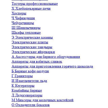
Тостеры профессиональные
Х
Хлебопекарные печи
Хосперы
Ч
Чафиндиши
Чебуречницы
Ш
Шашлычницы
Шкафы тепловые
Э
Электрические казаны
Электрические плиты
Электрические тандыры
Электрические яйцеварки
А
Аксессуары для барного оборудования
Аппараты для взбитых сливок
Аппараты для приготовления горячего шоколада
Б
Барные кофе-модули
Г
Граниторы
И
Измельчители льда
К
Кегераторы
Комбайны барные
Л
Ледогенераторы
М
Миксеры для молочных коктейлей
О
Охладители бокалов