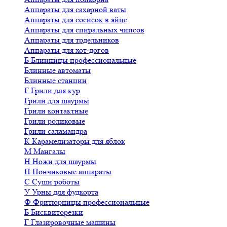
Аппараты для сахарной ваты
Аппараты для сосисок в яйце
Аппараты для спиральных чипсов
Аппараты для трдельников
Аппараты для хот-догов
Б
Блинницы профессиональные
Блинные автоматы
Блинные станции
Г
Грили для кур
Грили для шаурмы
Грили контактные
Грили роликовые
Грили саламандра
К
Карамелизаторы для яблок
М
Мангалы
Н
Ножи для шаурмы
П
Пончиковые аппараты
С
Суши роботы
У
Урны для фудкорта
Ф
Фритюрницы профессиональные
Б
Бисквиторезки
Г
Глазировочные машины