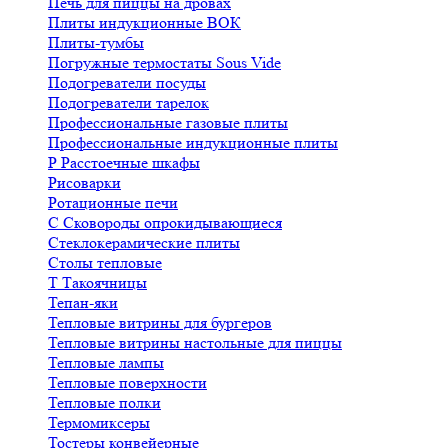
Печь для пиццы на дровах
Плиты индукционные ВОК
Плиты-тумбы
Погружные термостаты Sous Vide
Подогреватели посуды
Подогреватели тарелок
Профессиональные газовые плиты
Профессиональные индукционные плиты
Р
Расстоечные шкафы
Рисоварки
Ротационные печи
С
Сковороды опрокидывающиеся
Стеклокерамические плиты
Столы тепловые
Т
Такоячницы
Тепан-яки
Тепловые витрины для бургеров
Тепловые витрины настольные для пиццы
Тепловые лампы
Тепловые поверхности
Тепловые полки
Термомиксеры
Тостеры конвейерные