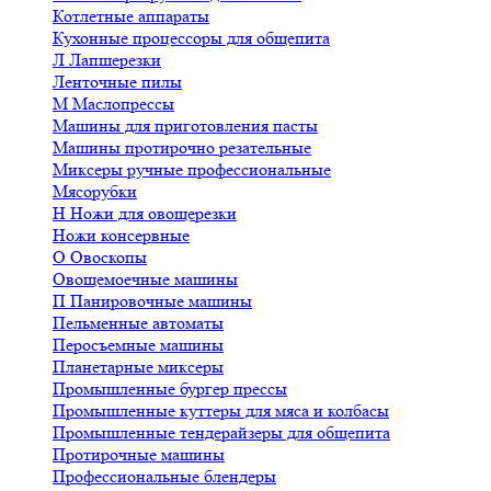
Котлетные аппараты
Кухонные процессоры для общепита
Л
Лапшерезки
Ленточные пилы
М
Маслопрессы
Машины для приготовления пасты
Машины протирочно резательные
Миксеры ручные профессиональные
Мясорубки
Н
Ножи для овощерезки
Ножи консервные
О
Овоскопы
Овощемоечные машины
П
Панировочные машины
Пельменные автоматы
Перосъемные машины
Планетарные миксеры
Промышленные бургер прессы
Промышленные куттеры для мяса и колбасы
Промышленные тендерайзеры для общепита
Протирочные машины
Профессиональные блендеры