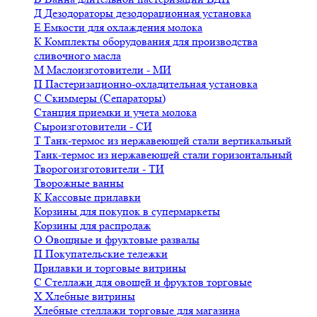
Д
Дезодораторы дезодорационная установка
Е
Емкости для охлаждения молока
К
Комплекты оборудования для производства
сливочного масла
М
Маслоизготовители - МИ
П
Пастеризационно-охладительная установка
С
Скиммеры (Сепараторы)
Станция приемки и учета молока
Сыроизготовители - СИ
Т
Танк-термос из нержавеющей стали вертикальный
Танк-термос из нержавеющей стали горизонтальный
Творогоизготовители - ТИ
Творожные ванны
К
Кассовые прилавки
Корзины для покупок в супермаркеты
Корзины для распродаж
О
Овощные и фруктовые развалы
П
Покупательские тележки
Прилавки и торговые витрины
С
Стеллажи для овощей и фруктов торговые
Х
Хлебные витрины
Хлебные стеллажи торговые для магазина