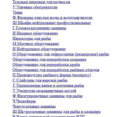
Тележки шпильки для подносов
У
Уличные обогреватели
Урны
Ф
Фильтры очистки воды и водоумягчители
Ш
Шкафы нейтральные профессиональные
Г
Головоотрезающие машины
И
Икорное оборудование
Инъекторы для рыбы
М
Моечное оборудование
Н
Нейтральное оборудование
О
Оборудование для дефростации (разморозки) рыбы
Оборудование для переработки кальмара
Оборудование для переработки краба
Оборудование для переработки рыбных отходов
П
Производство рыбного фарша (неопресс)
С
Слайсеры для нарезки рыбы
Т
Термокамеры вялки и копчения рыбы
У
Удалители межмышечных костей
Ф
Филетировочные машины для рыбы
Ч
Чеквейеры
Чешуесъёмные машины
Ш
Шкуросъемные машины для рыбы и кальмара
В
Ванна длительной пастеризации ВДП