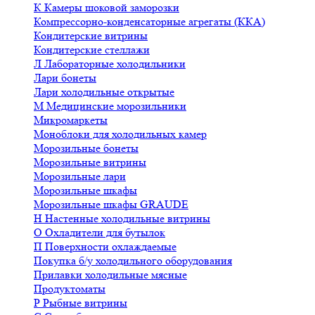
К
Камеры шоковой заморозки
Компрессорно-конденсаторные агрегаты (ККА)
Кондитерские витрины
Кондитерские стеллажи
Л
Лабораторные холодильники
Лари бонеты
Лари холодильные открытые
М
Медицинские морозильники
Микромаркеты
Моноблоки для холодильных камер
Морозильные бонеты
Морозильные витрины
Морозильные лари
Морозильные шкафы
Морозильные шкафы GRAUDE
Н
Настенные холодильные витрины
О
Охладители для бутылок
П
Поверхности охлаждаемые
Покупка б/у холодильного оборудования
Прилавки холодильные мясные
Продуктоматы
Р
Рыбные витрины