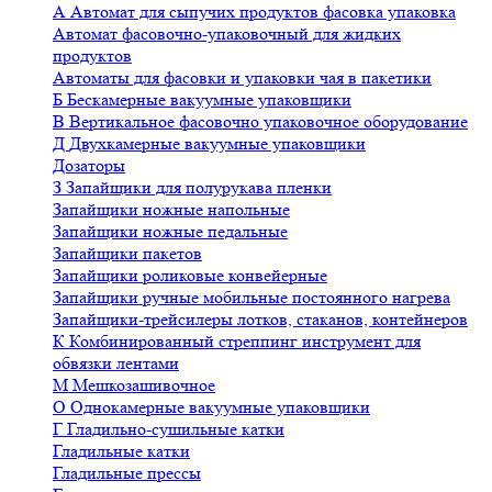
А
Автомат для сыпучих продуктов фасовка упаковка
Автомат фасовочно-упаковочный для жидких
продуктов
Автоматы для фасовки и упаковки чая в пакетики
Б
Бескамерные вакуумные упаковщики
В
Вертикальное фасовочно упаковочное оборудование
Д
Двухкамерные вакуумные упаковщики
Дозаторы
З
Запайщики для полурукава пленки
Запайщики ножные напольные
Запайщики ножные педальные
Запайщики пакетов
Запайщики роликовые конвейерные
Запайщики ручные мобильные постоянного нагрева
Запайщики-трейсилеры лотков, стаканов, контейнеров
К
Комбинированный стреппинг инструмент для
обвязки лентами
М
Мешкозашивочное
О
Однокамерные вакуумные упаковщики
Г
Гладильно-сушильные катки
Гладильные катки
Гладильные прессы