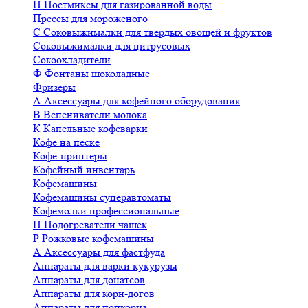
П
Постмиксы для газированной воды
Прессы для мороженого
С
Соковыжималки для твердых овощей и фруктов
Соковыжималки для цитрусовых
Сокоохладители
Ф
Фонтаны шоколадные
Фризеры
А
Аксессуары для кофейного оборудования
В
Вспениватели молока
К
Капельные кофеварки
Кофе на песке
Кофе-принтеры
Кофейный инвентарь
Кофемашины
Кофемашины суперавтоматы
Кофемолки профессиональные
П
Подогреватели чашек
Р
Рожковые кофемашины
А
Аксессуары для фастфуда
Аппараты для варки кукурузы
Аппараты для донатсов
Аппараты для корн-догов
Аппараты для попкорна