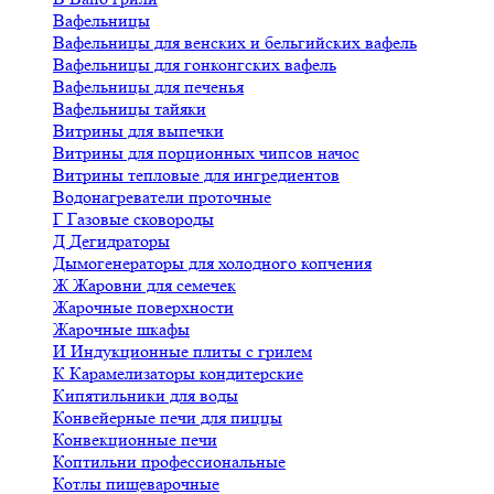
Вафельницы
Вафельницы для венских и бельгийских вафель
Вафельницы для гонконгских вафель
Вафельницы для печенья
Вафельницы тайяки
Витрины для выпечки
Витрины для порционных чипсов начос
Витрины тепловые для ингредиентов
Водонагреватели проточные
Г
Газовые сковороды
Д
Дегидраторы
Дымогенераторы для холодного копчения
Ж
Жаровни для семечек
Жарочные поверхности
Жарочные шкафы
И
Индукционные плиты с грилем
К
Карамелизаторы кондитерские
Кипятильники для воды
Конвейерные печи для пиццы
Конвекционные печи
Коптильни профессиональные
Котлы пищеварочные