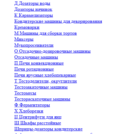
Д
Дозаторы воды
Дозаторы начинок
К
Карамелизаторы
Кондитерские машины для декорирования
Кремоварки
М
Машины для сборки тортов
Миксеры
Мукопросеиватели
О
Отсадочно-дозировочные машины
Отсадочные машины
П
Печи конвекционные
Печи ротационные
Печи ярусные хлебопекарные
Т
Тестоделители, округлители
Тестозакаточные машины
Тестомесы
Тестораскаточные машины
Ф
Ферментаторы
Х
Хлеборезки
Ц
Центрифуги для яиц
Ш
Шкафы расстойные
Шприцы-дозаторы кондитерские