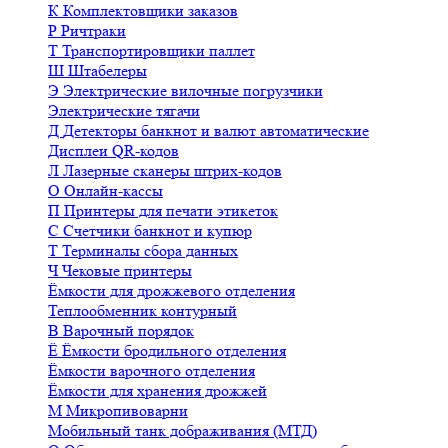
К
Комплектовщики заказов
Р
Ричтраки
Т
Транспортировщики паллет
Ш
Штабелеры
Э
Электрические вилочные погрузчики
Электрические тягачи
Д
Детекторы банкнот и валют автоматические
Дисплеи QR-кодов
Л
Лазерные сканеры штрих-кодов
О
Онлайн-кассы
П
Принтеры для печати этикеток
С
Счетчики банкнот и купюр
Т
Терминалы сбора данных
Ч
Чековые принтеры
Ёмкости для дрожжевого отделения
Теплообменник контурный
В
Варочный порядок
Ё
Ёмкости бродильного отделения
Ёмкости варочного отделения
Ёмкости для хранения дрожжей
М
Микропивоварни
Мобильный танк дображивания (МТД)