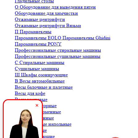
Гладильные столы
О
Оборудование для выведения пятен
Оборудование для химчистки
Отжимные центрифуги
Отжимные центрифуги Вязьма
П
Пароманекены
Пароманекены EOLO
Пароманекены Ghidini
Пароманекены PONY
Профессиональные стиральные машины
Профессиональные сушильные машины
С
Стиральные машины
Сушильные машины
Ш
Шкафы озонирующие
В
Весы автомобильные
Весы балочные и палетные
Весы для кофе
Весы крановые
Весы лабораторные
Весы платформенные
Весы порционные
Весы товарные напольные
Весы торговые
К
Комплектующие