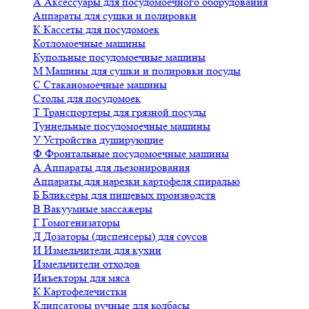
А
Аксессуары для посудомоечного оборудования
Аппараты для сушки и полировки
К
Кассеты для посудомоек
Котломоечные машины
Купольные посудомоечные машины
М
Машины для сушки и полировки посуды
С
Стаканомоечные машины
Столы для посудомоек
Т
Транспортеры для грязной посуды
Туннельные посудомоечные машины
У
Устройства душирующие
Ф
Фронтальные посудомоечные машины
А
Аппараты для льезонирования
Аппараты для нарезки картофеля спиралью
Б
Бликсеры для пищевых производств
В
Вакуумные массажеры
Г
Гомогенизаторы
Д
Дозаторы (диспенсеры) для соусов
И
Измельчители для кухни
Измельчители отходов
Инъекторы для мяса
К
Картофелечистки
Клипсаторы ручные для колбасы