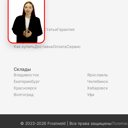
О компаниии
О нас
Полезное
Скидки и акции
Статьи
Гарантия
Покупателю
Как купить
Доставка
Оплата
Сервис
Склады
Владивосток
Ярославль
Екатеринбург
Челябинск
Красноярск
Хабаровск
Волгоград
Уфа
© 2023-2026 Frostweld | Все права защищены
Политик