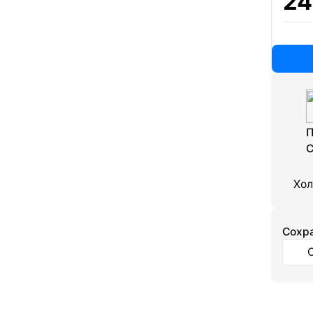
24
П
С
Хол
Cохра