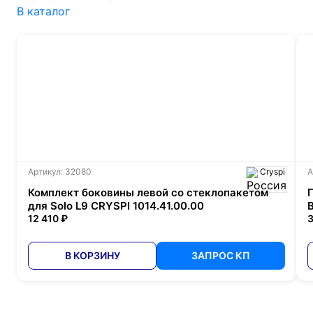
В каталог
Артикул: 32080
Cryspi
А
Комплект боковины левой со стеклопакетом
для Solo L9 CRYSPI 1014.41.00.00
12 410 ₽
3
В КОРЗИНУ
ЗАПРОС КП