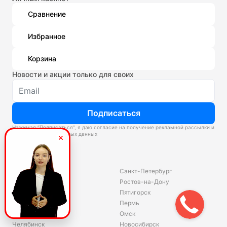
Сравнение
Избранное
Корзина
Новости и акции только для своих
Подписаться
Нажимая “Подписаться”, я даю согласие на получение рекламной рассылки и
обработку персональных данных
Склады
Владивосток
Санкт-Петербург
Екатеринбург
Ростов-на-Дону
Красноярск
Пятигорск
Волгоград
Пермь
Ярославль
Омск
Челябинск
Новосибирск