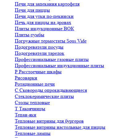
Печи для запекания картофеля
Печи для пиццы
Печи для утки по-пекински
Печь для пиццы на дровах
Плиты индукционные ВОК
Плиты-тумбы
Погружные термостаты Sous Vide
Подогреватели посуды
Подогреватели тарелок
Профессиональные газовые плиты
Профессиональные индукционные плиты
Р
Расстоечные шкафы
Рисоварки
Ротационные печи
С
Сковороды опрокидывающиеся
Стеклокерамические плиты
Столы тепловые
Т
Такоячницы
Тепан-яки
Тепловые витрины для бургеров
Тепловые витрины настольные для пиццы
Тепловые лампы