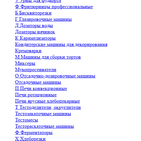
У
Урны для фудкорта
Ф
Фритюрницы профессиональные
Б
Бисквиторезки
Г
Глазировочные машины
Д
Дозаторы воды
Дозаторы начинок
К
Карамелизаторы
Кондитерские машины для декорирования
Кремоварки
М
Машины для сборки тортов
Миксеры
Мукопросеиватели
О
Отсадочно-дозировочные машины
Отсадочные машины
П
Печи конвекционные
Печи ротационные
Печи ярусные хлебопекарные
Т
Тестоделители, округлители
Тестозакаточные машины
Тестомесы
Тестораскаточные машины
Ф
Ферментаторы
Х
Хлеборезки