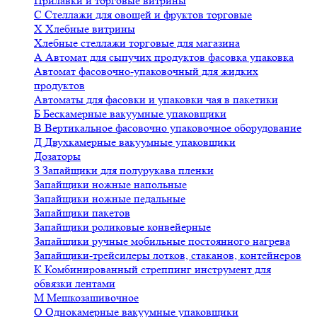
Прилавки и торговые витрины
С
Стеллажи для овощей и фруктов торговые
Х
Хлебные витрины
Хлебные стеллажи торговые для магазина
А
Автомат для сыпучих продуктов фасовка упаковка
Автомат фасовочно-упаковочный для жидких
продуктов
Автоматы для фасовки и упаковки чая в пакетики
Б
Бескамерные вакуумные упаковщики
В
Вертикальное фасовочно упаковочное оборудование
Д
Двухкамерные вакуумные упаковщики
Дозаторы
З
Запайщики для полурукава пленки
Запайщики ножные напольные
Запайщики ножные педальные
Запайщики пакетов
Запайщики роликовые конвейерные
Запайщики ручные мобильные постоянного нагрева
Запайщики-трейсилеры лотков, стаканов, контейнеров
К
Комбинированный стреппинг инструмент для
обвязки лентами
М
Мешкозашивочное
О
Однокамерные вакуумные упаковщики