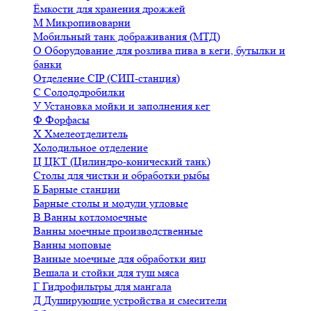
Ёмкости для хранения дрожжей
М
Микропивоварни
Мобильный танк дображивания (МТД)
О
Оборудование для розлива пива в кеги, бутылки и
банки
Отделение CIP (СИП-станция)
С
Солододробилки
У
Установка мойки и заполнения кег
Ф
Форфасы
Х
Хмелеотделитель
Холодильное отделение
Ц
ЦКТ (Цилиндро-конический танк)
Столы для чистки и обработки рыбы
Б
Барные станции
Барные столы и модули угловые
В
Ванны котломоечные
Ванны моечные производственные
Ванны моповые
Ванные моечные для обработки яиц
Вешала и стойки для туш мяса
Г
Гидрофильтры для мангала
Д
Душирующие устройства и смесители