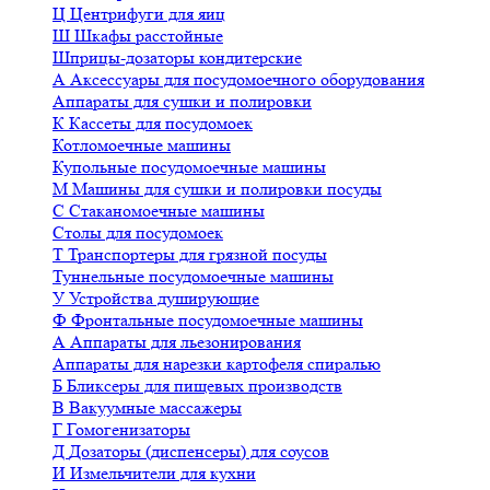
Ц
Центрифуги для яиц
Ш
Шкафы расстойные
Шприцы-дозаторы кондитерские
А
Аксессуары для посудомоечного оборудования
Аппараты для сушки и полировки
К
Кассеты для посудомоек
Котломоечные машины
Купольные посудомоечные машины
М
Машины для сушки и полировки посуды
С
Стаканомоечные машины
Столы для посудомоек
Т
Транспортеры для грязной посуды
Туннельные посудомоечные машины
У
Устройства душирующие
Ф
Фронтальные посудомоечные машины
А
Аппараты для льезонирования
Аппараты для нарезки картофеля спиралью
Б
Бликсеры для пищевых производств
В
Вакуумные массажеры
Г
Гомогенизаторы
Д
Дозаторы (диспенсеры) для соусов
И
Измельчители для кухни