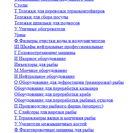
Столы
Т
Тележки для перевозки термоконтейнеров
Тележки для сбора посуды
Тележки шпильки для подносов
У
Уличные обогреватели
Урны
Ф
Фильтры очистки воды и водоумягчители
Ш
Шкафы нейтральные профессиональные
Г
Головоотрезающие машины
И
Икорное оборудование
Инъекторы для рыбы
М
Моечное оборудование
Н
Нейтральное оборудование
О
Оборудование для дефростации (разморозки) рыбы
Оборудование для переработки кальмара
Оборудование для переработки краба
Оборудование для переработки рыбных отходов
П
Производство рыбного фарша (неопресс)
С
Слайсеры для нарезки рыбы
Т
Термокамеры вялки и копчения рыбы
У
Удалители межмышечных костей
Ф
Филетировочные машины для рыбы