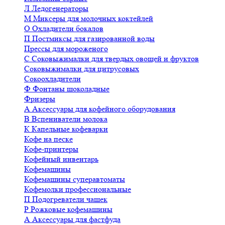
Л
Ледогенераторы
М
Миксеры для молочных коктейлей
О
Охладители бокалов
П
Постмиксы для газированной воды
Прессы для мороженого
С
Соковыжималки для твердых овощей и фруктов
Соковыжималки для цитрусовых
Сокоохладители
Ф
Фонтаны шоколадные
Фризеры
А
Аксессуары для кофейного оборудования
В
Вспениватели молока
К
Капельные кофеварки
Кофе на песке
Кофе-принтеры
Кофейный инвентарь
Кофемашины
Кофемашины суперавтоматы
Кофемолки профессиональные
П
Подогреватели чашек
Р
Рожковые кофемашины
А
Аксессуары для фастфуда