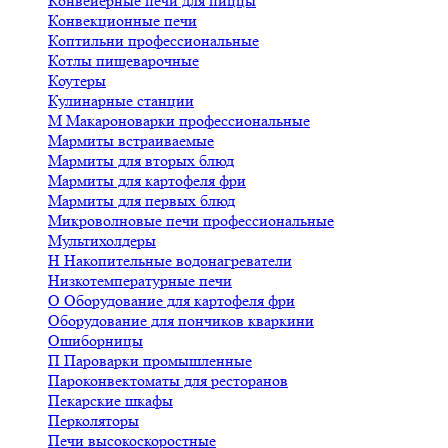
Конвейерные печи для пиццы
Конвекционные печи
Коптильни профессиональные
Котлы пищеварочные
Коутеры
Кулинарные станции
М
Макароноварки профессиональные
Мармиты встраиваемые
Мармиты для вторых блюд
Мармиты для картофеля фри
Мармиты для первых блюд
Микроволновые печи профессиональные
Мультихолдеры
Н
Накопительные водонагреватели
Низкотемпературные печи
О
Оборудование для картофеля фри
Оборудование для пончиков кваркини
Ошиборницы
П
Пароварки промышленные
Пароконвектоматы для ресторанов
Пекарские шкафы
Перколяторы
Печи высокоскоростные