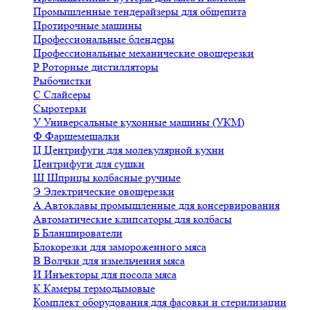
Промышленные тендерайзеры для общепита
Протирочные машины
Профессиональные блендеры
Профессиональные механические овощерезки
Р
Роторные дистилляторы
Рыбочистки
С
Слайсеры
Сыротерки
У
Универсальные кухонные машины (УКМ)
Ф
Фаршемешалки
Ц
Центрифуги для молекулярной кухни
Центрифуги для сушки
Ш
Шприцы колбасные ручные
Э
Электрические овощерезки
А
Автоклавы промышленные для консервирования
Автоматические клипсаторы для колбасы
Б
Бланширователи
Блокорезки для замороженного мяса
В
Волчки для измельчения мяса
И
Инъекторы для посола мяса
К
Камеры термодымовые
Комплект оборудования для фасовки и стерилизации