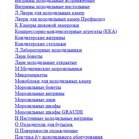
Витрины холодильные встраиваемые
Витрины холодильные настольные
Д
Двери для холодильных камер
Двери для холодильных камер Профхолод
К
Камеры шоковой заморозки
Компрессорно-конденсаторные агрегаты (ККА)
Кондитерские витрины
Кондитерские стеллажи
Л
Лабораторные холодильники
Лари бонеты
Лари холодильные открытые
М
Медицинские морозильники
Микромаркеты
Моноблоки для холодильных камер
Морозильные бонеты
Морозильные витрины
Морозильные лари
Морозильные шкафы
Морозильные шкафы GRAUDE
Н
Настенные холодильные витрины
О
Охладители для бутылок
П
Поверхности охлаждаемые
Покупка б/у холодильного оборудования