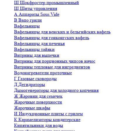
Ш
Шокфростер промышленный
Щ
Щиты управления
А
Аппараты Sous Vide
В
Вапо грили
Вафельницы
Вафельницы для венских и бельгийских вафель
Вафельницы для гонконгских вафель
Вафельницы для печенья
Вафельницы тайяки
Витрины для выпечки
Витрины для порционных чипсов начос
Витрины тепловые для ингредиентов
Водонагреватели проточные
Г
Газовые сковороды
Д
Дегидраторы
Дымогенераторы для холодного копчения
Ж
Жаровни для семечек
Жарочные поверхности
Жарочные шкафы
И
Индукционные плиты с грилем
К
Карамелизаторы кондитерские
Кипятильники для воды