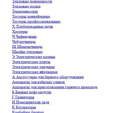
Тепловые поверхности
Тепловые полки
Термомиксеры
Тостеры конвейерные
Тостеры профессиональные
Х
Хлебопекарные печи
Хосперы
Ч
Чафиндиши
Чебуречницы
Ш
Шашлычницы
Шкафы тепловые
Э
Электрические казаны
Электрические плиты
Электрические тандыры
Электрические яйцеварки
А
Аксессуары для барного оборудования
Аппараты для взбитых сливок
Аппараты для приготовления горячего шоколада
Б
Барные кофе-модули
Г
Граниторы
И
Измельчители льда
К
Кегераторы
Комбайны барные