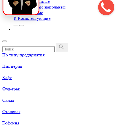
Весы порционные
Весы товарные напольные
Весы торговые
К
Комплектующие
По типу предприятия
Пиццерия
Кафе
Фуд-трак
Склад
Столовая
Кофейня