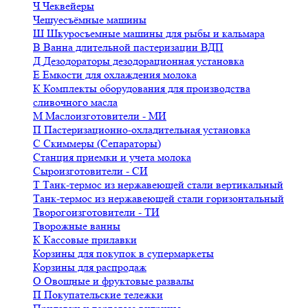
Ч
Чеквейеры
Чешуесъёмные машины
Ш
Шкуросъемные машины для рыбы и кальмара
В
Ванна длительной пастеризации ВДП
Д
Дезодораторы дезодорационная установка
Е
Емкости для охлаждения молока
К
Комплекты оборудования для производства
сливочного масла
М
Маслоизготовители - МИ
П
Пастеризационно-охладительная установка
С
Скиммеры (Сепараторы)
Станция приемки и учета молока
Сыроизготовители - СИ
Т
Танк-термос из нержавеющей стали вертикальный
Танк-термос из нержавеющей стали горизонтальный
Творогоизготовители - ТИ
Творожные ванны
К
Кассовые прилавки
Корзины для покупок в супермаркеты
Корзины для распродаж
О
Овощные и фруктовые развалы
П
Покупательские тележки