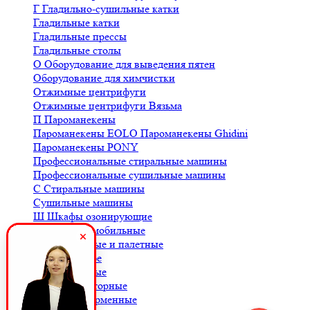
Г
Гладильно-сушильные катки
Гладильные катки
Гладильные прессы
Гладильные столы
О
Оборудование для выведения пятен
Оборудование для химчистки
Отжимные центрифуги
Отжимные центрифуги Вязьма
П
Пароманекены
Пароманекены EOLO
Пароманекены Ghidini
Пароманекены PONY
Профессиональные стиральные машины
Профессиональные сушильные машины
С
Стиральные машины
Сушильные машины
Ш
Шкафы озонирующие
В
Весы автомобильные
Весы балочные и палетные
Весы для кофе
Весы крановые
Весы лабораторные
Весы платформенные