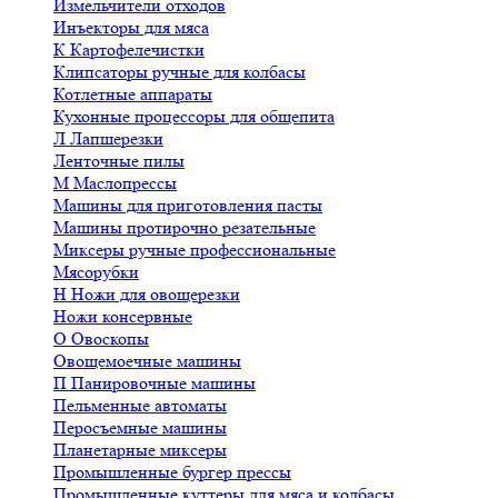
Измельчители отходов
Инъекторы для мяса
К
Картофелечистки
Клипсаторы ручные для колбасы
Котлетные аппараты
Кухонные процессоры для общепита
Л
Лапшерезки
Ленточные пилы
М
Маслопрессы
Машины для приготовления пасты
Машины протирочно резательные
Миксеры ручные профессиональные
Мясорубки
Н
Ножи для овощерезки
Ножи консервные
О
Овоскопы
Овощемоечные машины
П
Панировочные машины
Пельменные автоматы
Перосъемные машины
Планетарные миксеры
Промышленные бургер прессы
Промышленные куттеры для мяса и колбасы