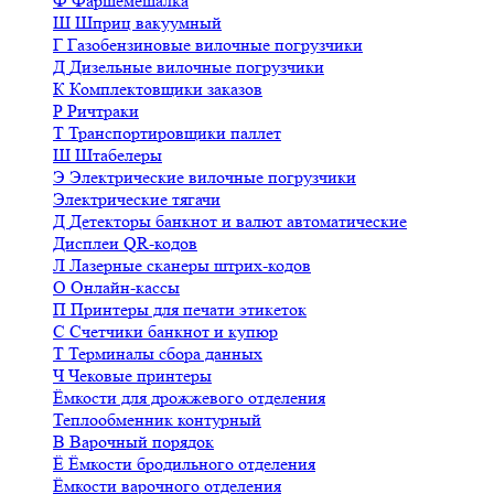
Ф
Фаршемешалка
Ш
Шприц вакуумный
Г
Газобензиновые вилочные погрузчики
Д
Дизельные вилочные погрузчики
К
Комплектовщики заказов
Р
Ричтраки
Т
Транспортировщики паллет
Ш
Штабелеры
Э
Электрические вилочные погрузчики
Электрические тягачи
Д
Детекторы банкнот и валют автоматические
Дисплеи QR-кодов
Л
Лазерные сканеры штрих-кодов
О
Онлайн-кассы
П
Принтеры для печати этикеток
С
Счетчики банкнот и купюр
Т
Терминалы сбора данных
Ч
Чековые принтеры
Ёмкости для дрожжевого отделения
Теплообменник контурный
В
Варочный порядок
Ё
Ёмкости бродильного отделения
Ёмкости варочного отделения