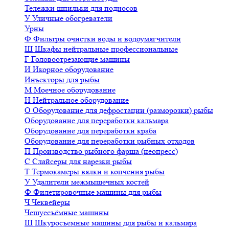
Тележки шпильки для подносов
У
Уличные обогреватели
Урны
Ф
Фильтры очистки воды и водоумягчители
Ш
Шкафы нейтральные профессиональные
Г
Головоотрезающие машины
И
Икорное оборудование
Инъекторы для рыбы
М
Моечное оборудование
Н
Нейтральное оборудование
О
Оборудование для дефростации (разморозки) рыбы
Оборудование для переработки кальмара
Оборудование для переработки краба
Оборудование для переработки рыбных отходов
П
Производство рыбного фарша (неопресс)
С
Слайсеры для нарезки рыбы
Т
Термокамеры вялки и копчения рыбы
У
Удалители межмышечных костей
Ф
Филетировочные машины для рыбы
Ч
Чеквейеры
Чешуесъёмные машины
Ш
Шкуросъемные машины для рыбы и кальмара