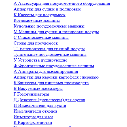
А
Аксессуары для посудомоечного оборудования
Аппараты для сушки и полировки
К
Кассеты для посудомоек
Котломоечные машины
Купольные посудомоечные машины
М
Машины для сушки и полировки посуды
С
Стаканомоечные машины
Столы для посудомоек
Т
Транспортеры для грязной посуды
Туннельные посудомоечные машины
У
Устройства душирующие
Ф
Фронтальные посудомоечные машины
А
Аппараты для льезонирования
Аппараты для нарезки картофеля спиралью
Б
Бликсеры для пищевых производств
В
Вакуумные массажеры
Г
Гомогенизаторы
Д
Дозаторы (диспенсеры) для соусов
И
Измельчители для кухни
Измельчители отходов
Инъекторы для мяса
К
Картофелечистки