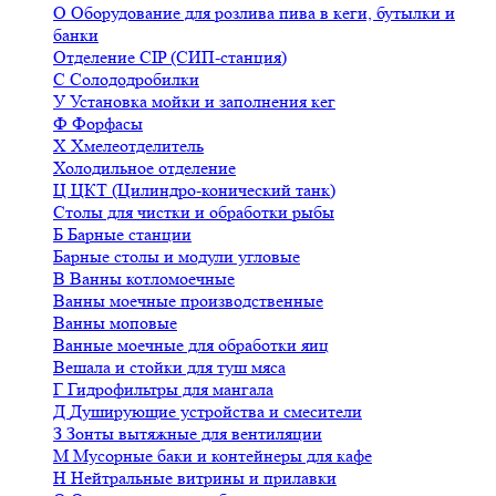
О
Оборудование для розлива пива в кеги, бутылки и
банки
Отделение CIP (СИП-станция)
С
Солододробилки
У
Установка мойки и заполнения кег
Ф
Форфасы
Х
Хмелеотделитель
Холодильное отделение
Ц
ЦКТ (Цилиндро-конический танк)
Столы для чистки и обработки рыбы
Б
Барные станции
Барные столы и модули угловые
В
Ванны котломоечные
Ванны моечные производственные
Ванны моповые
Ванные моечные для обработки яиц
Вешала и стойки для туш мяса
Г
Гидрофильтры для мангала
Д
Душирующие устройства и смесители
З
Зонты вытяжные для вентиляции
М
Мусорные баки и контейнеры для кафе
Н
Нейтральные витрины и прилавки