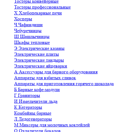
Тостеры конвейерные
Тостеры профессиональные
Х
Хлебопекарные печи
Хосперы
Ч
Чафиндиши
Чебуречницы
Ш
Шашлычницы
Шкафы тепловые
Э
Электрические казаны
Электрические плиты
Электрические тандыры
Электрические яйцеварки
А
Аксессуары для барного оборудования
Аппараты для взбитых сливок
Аппараты для приготовления горячего шоколада
Б
Барные кофе-модули
Г
Граниторы
И
Измельчители льда
К
Кегераторы
Комбайны барные
Л
Ледогенераторы
М
Миксеры для молочных коктейлей
О
Охладители бокалов