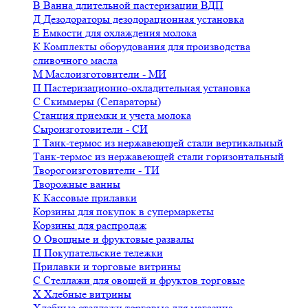
В
Ванна длительной пастеризации ВДП
Д
Дезодораторы дезодорационная установка
Е
Емкости для охлаждения молока
К
Комплекты оборудования для производства
сливочного масла
М
Маслоизготовители - МИ
П
Пастеризационно-охладительная установка
С
Скиммеры (Сепараторы)
Станция приемки и учета молока
Сыроизготовители - СИ
Т
Танк-термос из нержавеющей стали вертикальный
Танк-термос из нержавеющей стали горизонтальный
Творогоизготовители - ТИ
Творожные ванны
К
Кассовые прилавки
Корзины для покупок в супермаркеты
Корзины для распродаж
О
Овощные и фруктовые развалы
П
Покупательские тележки
Прилавки и торговые витрины
С
Стеллажи для овощей и фруктов торговые
Х
Хлебные витрины
Хлебные стеллажи торговые для магазина