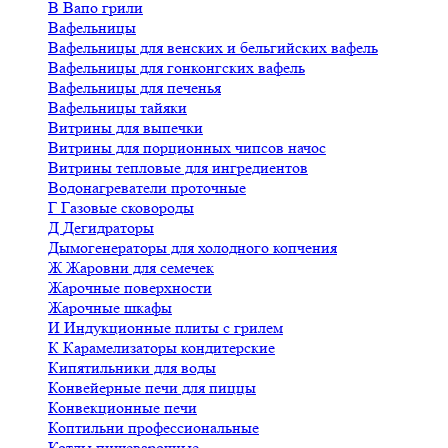
В
Вапо грили
Вафельницы
Вафельницы для венских и бельгийских вафель
Вафельницы для гонконгских вафель
Вафельницы для печенья
Вафельницы тайяки
Витрины для выпечки
Витрины для порционных чипсов начос
Витрины тепловые для ингредиентов
Водонагреватели проточные
Г
Газовые сковороды
Д
Дегидраторы
Дымогенераторы для холодного копчения
Ж
Жаровни для семечек
Жарочные поверхности
Жарочные шкафы
И
Индукционные плиты с грилем
К
Карамелизаторы кондитерские
Кипятильники для воды
Конвейерные печи для пиццы
Конвекционные печи
Коптильни профессиональные
Котлы пищеварочные