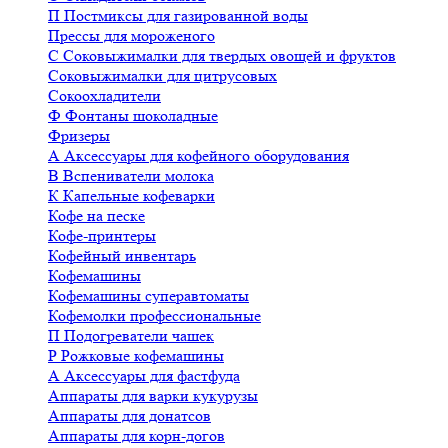
П
Постмиксы для газированной воды
Прессы для мороженого
С
Соковыжималки для твердых овощей и фруктов
Соковыжималки для цитрусовых
Сокоохладители
Ф
Фонтаны шоколадные
Фризеры
А
Аксессуары для кофейного оборудования
В
Вспениватели молока
К
Капельные кофеварки
Кофе на песке
Кофе-принтеры
Кофейный инвентарь
Кофемашины
Кофемашины суперавтоматы
Кофемолки профессиональные
П
Подогреватели чашек
Р
Рожковые кофемашины
А
Аксессуары для фастфуда
Аппараты для варки кукурузы
Аппараты для донатсов
Аппараты для корн-догов