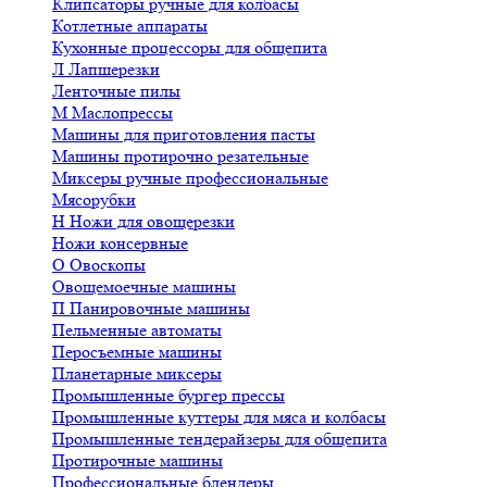
Клипсаторы ручные для колбасы
Котлетные аппараты
Кухонные процессоры для общепита
Л
Лапшерезки
Ленточные пилы
М
Маслопрессы
Машины для приготовления пасты
Машины протирочно резательные
Миксеры ручные профессиональные
Мясорубки
Н
Ножи для овощерезки
Ножи консервные
О
Овоскопы
Овощемоечные машины
П
Панировочные машины
Пельменные автоматы
Перосъемные машины
Планетарные миксеры
Промышленные бургер прессы
Промышленные куттеры для мяса и колбасы
Промышленные тендерайзеры для общепита
Протирочные машины
Профессиональные блендеры