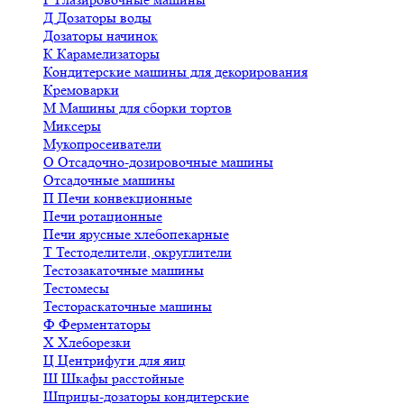
Д
Дозаторы воды
Дозаторы начинок
К
Карамелизаторы
Кондитерские машины для декорирования
Кремоварки
М
Машины для сборки тортов
Миксеры
Мукопросеиватели
О
Отсадочно-дозировочные машины
Отсадочные машины
П
Печи конвекционные
Печи ротационные
Печи ярусные хлебопекарные
Т
Тестоделители, округлители
Тестозакаточные машины
Тестомесы
Тестораскаточные машины
Ф
Ферментаторы
Х
Хлеборезки
Ц
Центрифуги для яиц
Ш
Шкафы расстойные
Шприцы-дозаторы кондитерские