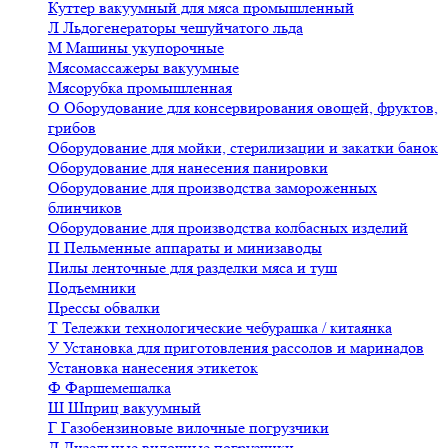
Куттер вакуумный для мяса промышленный
Л
Льдогенераторы чешуйчатого льда
М
Машины укупорочные
Мясомассажеры вакуумные
Мясорубка промышленная
О
Оборудование для консервирования овощей, фруктов,
грибов
Оборудование для мойки, стерилизации и закатки банок
Оборудование для нанесения панировки
Оборудование для производства замороженных
блинчиков
Оборудование для производства колбасных изделий
П
Пельменные аппараты и минизаводы
Пилы ленточные для разделки мяса и туш
Подъемники
Прессы обвалки
Т
Тележки технологические чебурашка / китаянка
У
Установка для приготовления рассолов и маринадов
Установка нанесения этикеток
Ф
Фаршемешалка
Ш
Шприц вакуумный
Г
Газобензиновые вилочные погрузчики
Д
Дизельные вилочные погрузчики