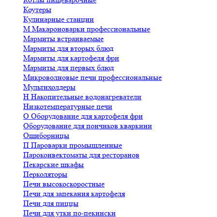
Коутеры
Кулинарные станции
М
Макароноварки профессиональные
Мармиты встраиваемые
Мармиты для вторых блюд
Мармиты для картофеля фри
Мармиты для первых блюд
Микроволновые печи профессиональные
Мультихолдеры
Н
Накопительные водонагреватели
Низкотемпературные печи
О
Оборудование для картофеля фри
Оборудование для пончиков кваркини
Ошиборницы
П
Пароварки промышленные
Пароконвектоматы для ресторанов
Пекарские шкафы
Перколяторы
Печи высокоскоростные
Печи для запекания картофеля
Печи для пиццы
Печи для утки по-пекински