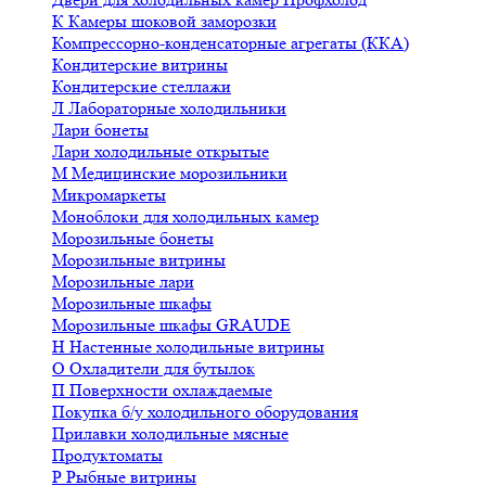
К
Камеры шоковой заморозки
Компрессорно-конденсаторные агрегаты (ККА)
Кондитерские витрины
Кондитерские стеллажи
Л
Лабораторные холодильники
Лари бонеты
Лари холодильные открытые
М
Медицинские морозильники
Микромаркеты
Моноблоки для холодильных камер
Морозильные бонеты
Морозильные витрины
Морозильные лари
Морозильные шкафы
Морозильные шкафы GRAUDE
Н
Настенные холодильные витрины
О
Охладители для бутылок
П
Поверхности охлаждаемые
Покупка б/у холодильного оборудования
Прилавки холодильные мясные
Продуктоматы
Р
Рыбные витрины