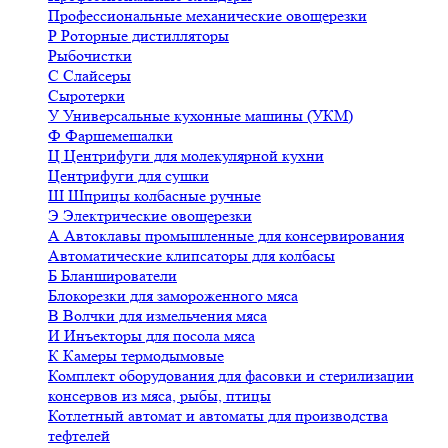
Профессиональные механические овощерезки
Р
Роторные дистилляторы
Рыбочистки
С
Слайсеры
Сыротерки
У
Универсальные кухонные машины (УКМ)
Ф
Фаршемешалки
Ц
Центрифуги для молекулярной кухни
Центрифуги для сушки
Ш
Шприцы колбасные ручные
Э
Электрические овощерезки
А
Автоклавы промышленные для консервирования
Автоматические клипсаторы для колбасы
Б
Бланширователи
Блокорезки для замороженного мяса
В
Волчки для измельчения мяса
И
Инъекторы для посола мяса
К
Камеры термодымовые
Комплект оборудования для фасовки и стерилизации
консервов из мяса, рыбы, птицы
Котлетный автомат и автоматы для производства
тефтелей