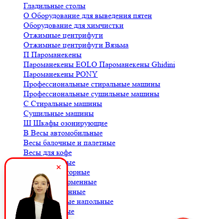
Гладильные столы
О
Оборудование для выведения пятен
Оборудование для химчистки
Отжимные центрифуги
Отжимные центрифуги Вязьма
П
Пароманекены
Пароманекены EOLO
Пароманекены Ghidini
Пароманекены PONY
Профессиональные стиральные машины
Профессиональные сушильные машины
С
Стиральные машины
Сушильные машины
Ш
Шкафы озонирующие
В
Весы автомобильные
Весы балочные и палетные
Весы для кофе
Весы крановые
Весы лабораторные
Весы платформенные
Весы порционные
Весы товарные напольные
Весы торговые