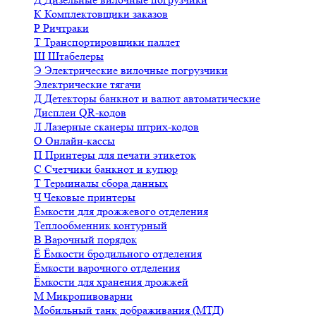
К
Комплектовщики заказов
Р
Ричтраки
Т
Транспортировщики паллет
Ш
Штабелеры
Э
Электрические вилочные погрузчики
Электрические тягачи
Д
Детекторы банкнот и валют автоматические
Дисплеи QR-кодов
Л
Лазерные сканеры штрих-кодов
О
Онлайн-кассы
П
Принтеры для печати этикеток
С
Счетчики банкнот и купюр
Т
Терминалы сбора данных
Ч
Чековые принтеры
Ёмкости для дрожжевого отделения
Теплообменник контурный
В
Варочный порядок
Ё
Ёмкости бродильного отделения
Ёмкости варочного отделения
Ёмкости для хранения дрожжей
М
Микропивоварни
Мобильный танк дображивания (МТД)