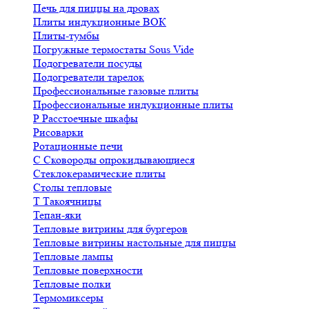
Печь для пиццы на дровах
Плиты индукционные ВОК
Плиты-тумбы
Погружные термостаты Sous Vide
Подогреватели посуды
Подогреватели тарелок
Профессиональные газовые плиты
Профессиональные индукционные плиты
Р
Расстоечные шкафы
Рисоварки
Ротационные печи
С
Сковороды опрокидывающиеся
Стеклокерамические плиты
Столы тепловые
Т
Такоячницы
Тепан-яки
Тепловые витрины для бургеров
Тепловые витрины настольные для пиццы
Тепловые лампы
Тепловые поверхности
Тепловые полки
Термомиксеры