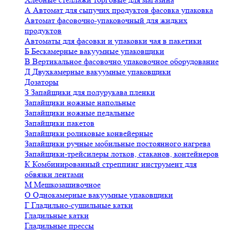
А
Автомат для сыпучих продуктов фасовка упаковка
Автомат фасовочно-упаковочный для жидких
продуктов
Автоматы для фасовки и упаковки чая в пакетики
Б
Бескамерные вакуумные упаковщики
В
Вертикальное фасовочно упаковочное оборудование
Д
Двухкамерные вакуумные упаковщики
Дозаторы
З
Запайщики для полурукава пленки
Запайщики ножные напольные
Запайщики ножные педальные
Запайщики пакетов
Запайщики роликовые конвейерные
Запайщики ручные мобильные постоянного нагрева
Запайщики-трейсилеры лотков, стаканов, контейнеров
К
Комбинированный стреппинг инструмент для
обвязки лентами
М
Мешкозашивочное
О
Однокамерные вакуумные упаковщики
Г
Гладильно-сушильные катки
Гладильные катки
Гладильные прессы