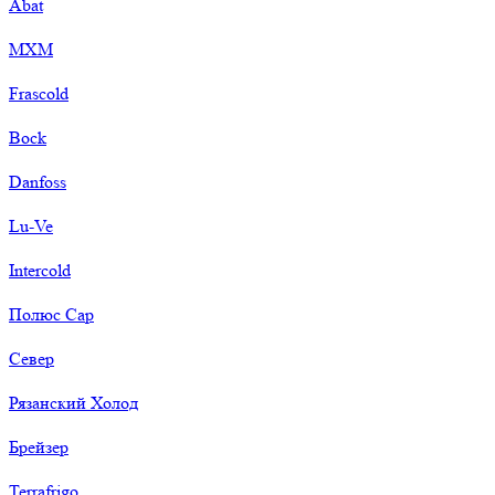
Abat
МХМ
Frascold
Bock
Danfoss
Lu-Ve
Intercold
Полюс Сар
Север
Рязанский Холод
Брейзер
Terrafrigo