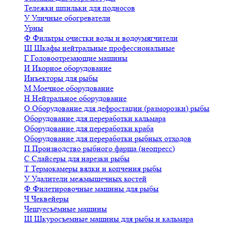
Тележки шпильки для подносов
У
Уличные обогреватели
Урны
Ф
Фильтры очистки воды и водоумягчители
Ш
Шкафы нейтральные профессиональные
Г
Головоотрезающие машины
И
Икорное оборудование
Инъекторы для рыбы
М
Моечное оборудование
Н
Нейтральное оборудование
О
Оборудование для дефростации (разморозки) рыбы
Оборудование для переработки кальмара
Оборудование для переработки краба
Оборудование для переработки рыбных отходов
П
Производство рыбного фарша (неопресс)
С
Слайсеры для нарезки рыбы
Т
Термокамеры вялки и копчения рыбы
У
Удалители межмышечных костей
Ф
Филетировочные машины для рыбы
Ч
Чеквейеры
Чешуесъёмные машины
Ш
Шкуросъемные машины для рыбы и кальмара