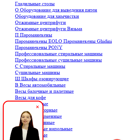
Гладильные столы
О
Оборудование для выведения пятен
Оборудование для химчистки
Отжимные центрифуги
Отжимные центрифуги Вязьма
П
Пароманекены
Пароманекены EOLO
Пароманекены Ghidini
Пароманекены PONY
Профессиональные стиральные машины
Профессиональные сушильные машины
С
Стиральные машины
Сушильные машины
Ш
Шкафы озонирующие
В
Весы автомобильные
Весы балочные и палетные
Весы для кофе
Весы крановые
Весы лабораторные
Весы платформенные
Весы порционные
Весы товарные напольные
Весы торговые