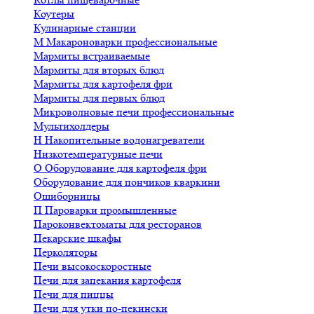
Коутеры
Кулинарные станции
М
Макароноварки профессиональные
Мармиты встраиваемые
Мармиты для вторых блюд
Мармиты для картофеля фри
Мармиты для первых блюд
Микроволновые печи профессиональные
Мультихолдеры
Н
Накопительные водонагреватели
Низкотемпературные печи
О
Оборудование для картофеля фри
Оборудование для пончиков кваркини
Ошиборницы
П
Пароварки промышленные
Пароконвектоматы для ресторанов
Пекарские шкафы
Перколяторы
Печи высокоскоростные
Печи для запекания картофеля
Печи для пиццы
Печи для утки по-пекински