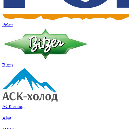
Polair
Bitzer
АСК-холод
Abat