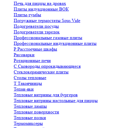
Печь для пиццы на дровах
Плиты индукционные ВОК
Плиты-тумбы
Погружные термостаты Sous Vide
Подогреватели посуды
Подогреватели тарелок
Профессиональные газовые плиты
Профессиональные индукционные плиты
Р
Расстоечные шкафы
Рисоварки
Ротационные печи
С
Сковороды опрокидывающиеся
Стеклокерамические плиты
Столы тепловые
Т
Такоячницы
Тепан-яки
Тепловые витрины для бургеров
Тепловые витрины настольные для пиццы
Тепловые лампы
Тепловые поверхности
Тепловые полки
Термомиксеры