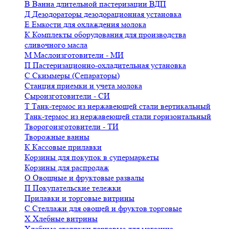
В
Ванна длительной пастеризации ВДП
Д
Дезодораторы дезодорационная установка
Е
Емкости для охлаждения молока
К
Комплекты оборудования для производства
сливочного масла
М
Маслоизготовители - МИ
П
Пастеризационно-охладительная установка
С
Скиммеры (Сепараторы)
Станция приемки и учета молока
Сыроизготовители - СИ
Т
Танк-термос из нержавеющей стали вертикальный
Танк-термос из нержавеющей стали горизонтальный
Творогоизготовители - ТИ
Творожные ванны
К
Кассовые прилавки
Корзины для покупок в супермаркеты
Корзины для распродаж
О
Овощные и фруктовые развалы
П
Покупательские тележки
Прилавки и торговые витрины
С
Стеллажи для овощей и фруктов торговые
Х
Хлебные витрины
Хлебные стеллажи торговые для магазина