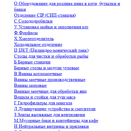
О
Оборудование для розлива пива в кеги, бутылки и
банки
Отделение CIP (СИП-станция)
С
Солододробилки
У
Установка мойки и заполнения кег
Ф
Форфасы
Х
Хмелеотделитель
Холодильное отделение
Ц
ЦКТ (Цилиндро-конический танк)
Столы для чистки и обработки рыбы
Б
Барные станции
Барные столы и модули угловые
В
Ванны котломоечные
Ванны моечные производственные
Ванны моповые
Ванные моечные для обработки яиц
Вешала и стойки для туш мяса
Г
Гидрофильтры для мангала
Д
Душирующие устройства и смесители
З
Зонты вытяжные для вентиляции
М
Мусорные баки и контейнеры для кафе
Н
Нейтральные витрины и прилавки