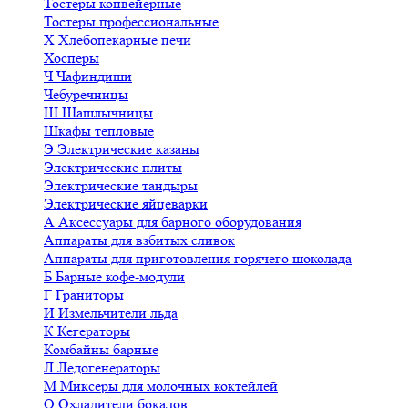
Тостеры конвейерные
Тостеры профессиональные
Х
Хлебопекарные печи
Хосперы
Ч
Чафиндиши
Чебуречницы
Ш
Шашлычницы
Шкафы тепловые
Э
Электрические казаны
Электрические плиты
Электрические тандыры
Электрические яйцеварки
А
Аксессуары для барного оборудования
Аппараты для взбитых сливок
Аппараты для приготовления горячего шоколада
Б
Барные кофе-модули
Г
Граниторы
И
Измельчители льда
К
Кегераторы
Комбайны барные
Л
Ледогенераторы
М
Миксеры для молочных коктейлей
О
Охладители бокалов