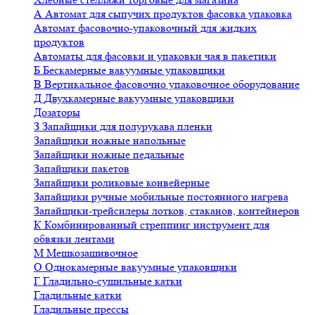
А
Автомат для сыпучих продуктов фасовка упаковка
Автомат фасовочно-упаковочный для жидких
продуктов
Автоматы для фасовки и упаковки чая в пакетики
Б
Бескамерные вакуумные упаковщики
В
Вертикальное фасовочно упаковочное оборудование
Д
Двухкамерные вакуумные упаковщики
Дозаторы
З
Запайщики для полурукава пленки
Запайщики ножные напольные
Запайщики ножные педальные
Запайщики пакетов
Запайщики роликовые конвейерные
Запайщики ручные мобильные постоянного нагрева
Запайщики-трейсилеры лотков, стаканов, контейнеров
К
Комбинированный стреппинг инструмент для
обвязки лентами
М
Мешкозашивочное
О
Однокамерные вакуумные упаковщики
Г
Гладильно-сушильные катки
Гладильные катки
Гладильные прессы