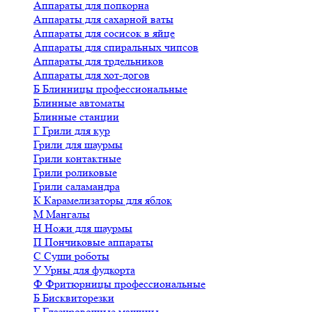
Аппараты для попкорна
Аппараты для сахарной ваты
Аппараты для сосисок в яйце
Аппараты для спиральных чипсов
Аппараты для трдельников
Аппараты для хот-догов
Б
Блинницы профессиональные
Блинные автоматы
Блинные станции
Г
Грили для кур
Грили для шаурмы
Грили контактные
Грили роликовые
Грили саламандра
К
Карамелизаторы для яблок
М
Мангалы
Н
Ножи для шаурмы
П
Пончиковые аппараты
С
Суши роботы
У
Урны для фудкорта
Ф
Фритюрницы профессиональные
Б
Бисквиторезки
Г
Глазировочные машины