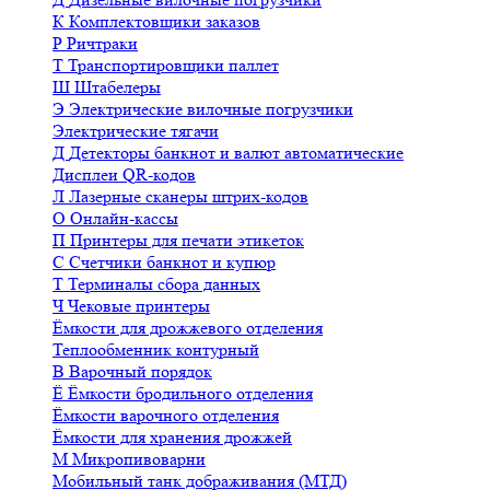
К
Комплектовщики заказов
Р
Ричтраки
Т
Транспортировщики паллет
Ш
Штабелеры
Э
Электрические вилочные погрузчики
Электрические тягачи
Д
Детекторы банкнот и валют автоматические
Дисплеи QR-кодов
Л
Лазерные сканеры штрих-кодов
О
Онлайн-кассы
П
Принтеры для печати этикеток
С
Счетчики банкнот и купюр
Т
Терминалы сбора данных
Ч
Чековые принтеры
Ёмкости для дрожжевого отделения
Теплообменник контурный
В
Варочный порядок
Ё
Ёмкости бродильного отделения
Ёмкости варочного отделения
Ёмкости для хранения дрожжей
М
Микропивоварни
Мобильный танк дображивания (МТД)