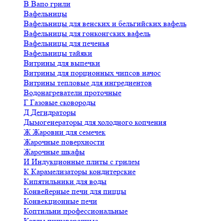
В
Вапо грили
Вафельницы
Вафельницы для венских и бельгийских вафель
Вафельницы для гонконгских вафель
Вафельницы для печенья
Вафельницы тайяки
Витрины для выпечки
Витрины для порционных чипсов начос
Витрины тепловые для ингредиентов
Водонагреватели проточные
Г
Газовые сковороды
Д
Дегидраторы
Дымогенераторы для холодного копчения
Ж
Жаровни для семечек
Жарочные поверхности
Жарочные шкафы
И
Индукционные плиты с грилем
К
Карамелизаторы кондитерские
Кипятильники для воды
Конвейерные печи для пиццы
Конвекционные печи
Коптильни профессиональные
Котлы пищеварочные