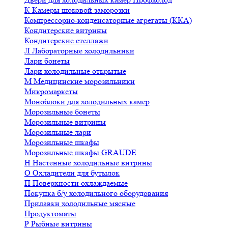
К
Камеры шоковой заморозки
Компрессорно-конденсаторные агрегаты (ККА)
Кондитерские витрины
Кондитерские стеллажи
Л
Лабораторные холодильники
Лари бонеты
Лари холодильные открытые
М
Медицинские морозильники
Микромаркеты
Моноблоки для холодильных камер
Морозильные бонеты
Морозильные витрины
Морозильные лари
Морозильные шкафы
Морозильные шкафы GRAUDE
Н
Настенные холодильные витрины
О
Охладители для бутылок
П
Поверхности охлаждаемые
Покупка б/у холодильного оборудования
Прилавки холодильные мясные
Продуктоматы
Р
Рыбные витрины