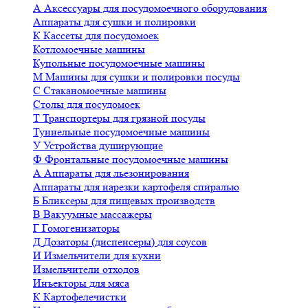
А
Аксессуары для посудомоечного оборудования
Аппараты для сушки и полировки
К
Кассеты для посудомоек
Котломоечные машины
Купольные посудомоечные машины
М
Машины для сушки и полировки посуды
С
Стаканомоечные машины
Столы для посудомоек
Т
Транспортеры для грязной посуды
Туннельные посудомоечные машины
У
Устройства душирующие
Ф
Фронтальные посудомоечные машины
А
Аппараты для льезонирования
Аппараты для нарезки картофеля спиралью
Б
Бликсеры для пищевых производств
В
Вакуумные массажеры
Г
Гомогенизаторы
Д
Дозаторы (диспенсеры) для соусов
И
Измельчители для кухни
Измельчители отходов
Инъекторы для мяса
К
Картофелечистки