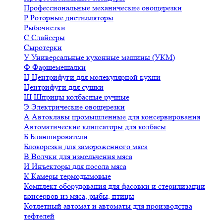
Профессиональные механические овощерезки
Р
Роторные дистилляторы
Рыбочистки
С
Слайсеры
Сыротерки
У
Универсальные кухонные машины (УКМ)
Ф
Фаршемешалки
Ц
Центрифуги для молекулярной кухни
Центрифуги для сушки
Ш
Шприцы колбасные ручные
Э
Электрические овощерезки
А
Автоклавы промышленные для консервирования
Автоматические клипсаторы для колбасы
Б
Бланширователи
Блокорезки для замороженного мяса
В
Волчки для измельчения мяса
И
Инъекторы для посола мяса
К
Камеры термодымовые
Комплект оборудования для фасовки и стерилизации
консервов из мяса, рыбы, птицы
Котлетный автомат и автоматы для производства
тефтелей