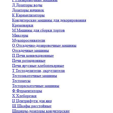
Д
Дозаторы воды
Дозаторы начинок
К
Карамелизаторы
Кондитерские машины для декорирования
Кремоварки
М
Машины для сборки тортов
Миксеры
Мукопросеиватели
О
Отсадочно-дозировочные машины
Отсадочные машины
П
Печи конвекционные
Печи ротационные
Печи ярусные хлебопекарные
Т
Тестоделители, округлители
Тестозакаточные машины
Тестомесы
Тестораскаточные машины
Ф
Ферментаторы
Х
Хлеборезки
Ц
Центрифуги для яиц
Ш
Шкафы расстойные
Шприцы-дозаторы кондитерские