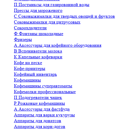
П
Постмиксы для газированной воды
Прессы для мороженого
С
Соковыжималки для твердых овощей и фруктов
Соковыжималки для цитрусовых
Сокоохладители
Ф
Фонтаны шоколадные
Фризеры
А
Аксессуары для кофейного оборудования
В
Вспениватели молока
К
Капельные кофеварки
Кофе на песке
Кофе-принтеры
Кофейный инвентарь
Кофемашины
Кофемашины суперавтоматы
Кофемолки профессиональные
П
Подогреватели чашек
Р
Рожковые кофемашины
А
Аксессуары для фастфуда
Аппараты для варки кукурузы
Аппараты для донатсов
Аппараты для корн-догов