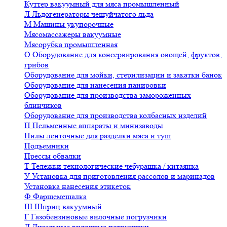
Куттер вакуумный для мяса промышленный
Л
Льдогенераторы чешуйчатого льда
М
Машины укупорочные
Мясомассажеры вакуумные
Мясорубка промышленная
О
Оборудование для консервирования овощей, фруктов,
грибов
Оборудование для мойки, стерилизации и закатки банок
Оборудование для нанесения панировки
Оборудование для производства замороженных
блинчиков
Оборудование для производства колбасных изделий
П
Пельменные аппараты и минизаводы
Пилы ленточные для разделки мяса и туш
Подъемники
Прессы обвалки
Т
Тележки технологические чебурашка / китаянка
У
Установка для приготовления рассолов и маринадов
Установка нанесения этикеток
Ф
Фаршемешалка
Ш
Шприц вакуумный
Г
Газобензиновые вилочные погрузчики
Д
Дизельные вилочные погрузчики