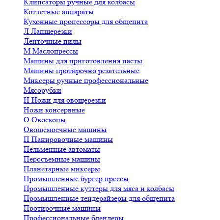
Клипсаторы ручные для колбасы
Котлетные аппараты
Кухонные процессоры для общепита
Л
Лапшерезки
Ленточные пилы
М
Маслопрессы
Машины для приготовления пасты
Машины протирочно резательные
Миксеры ручные профессиональные
Мясорубки
Н
Ножи для овощерезки
Ножи консервные
О
Овоскопы
Овощемоечные машины
П
Панировочные машины
Пельменные автоматы
Перосъемные машины
Планетарные миксеры
Промышленные бургер прессы
Промышленные куттеры для мяса и колбасы
Промышленные тендерайзеры для общепита
Протирочные машины
Профессиональные блендеры