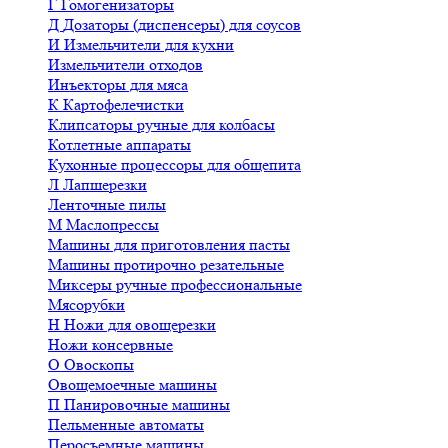
Г
Гомогенизаторы
Д
Дозаторы (диспенсеры) для соусов
И
Измельчители для кухни
Измельчители отходов
Инъекторы для мяса
К
Картофелечистки
Клипсаторы ручные для колбасы
Котлетные аппараты
Кухонные процессоры для общепита
Л
Лапшерезки
Ленточные пилы
М
Маслопрессы
Машины для приготовления пасты
Машины протирочно резательные
Миксеры ручные профессиональные
Мясорубки
Н
Ножи для овощерезки
Ножи консервные
О
Овоскопы
Овощемоечные машины
П
Панировочные машины
Пельменные автоматы
Перосъемные машины