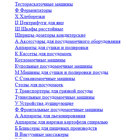
Тестораскаточные машины
Ф
Ферментаторы
Х
Хлеборезки
Ц
Центрифуги для яиц
Ш
Шкафы расстойные
Шприцы-дозаторы кондитерские
А
Аксессуары для посудомоечного оборудования
Аппараты для сушки и полировки
К
Кассеты для посудомоек
Котломоечные машины
Купольные посудомоечные машины
М
Машины для сушки и полировки посуды
С
Стаканомоечные машины
Столы для посудомоек
Т
Транспортеры для грязной посуды
Туннельные посудомоечные машины
У
Устройства душирующие
Ф
Фронтальные посудомоечные машины
А
Аппараты для льезонирования
Аппараты для нарезки картофеля спиралью
Б
Бликсеры для пищевых производств
В
Вакуумные массажеры