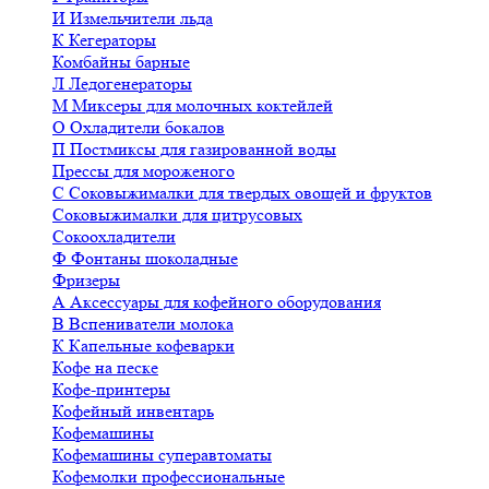
И
Измельчители льда
К
Кегераторы
Комбайны барные
Л
Ледогенераторы
М
Миксеры для молочных коктейлей
О
Охладители бокалов
П
Постмиксы для газированной воды
Прессы для мороженого
С
Соковыжималки для твердых овощей и фруктов
Соковыжималки для цитрусовых
Сокоохладители
Ф
Фонтаны шоколадные
Фризеры
А
Аксессуары для кофейного оборудования
В
Вспениватели молока
К
Капельные кофеварки
Кофе на песке
Кофе-принтеры
Кофейный инвентарь
Кофемашины
Кофемашины суперавтоматы
Кофемолки профессиональные