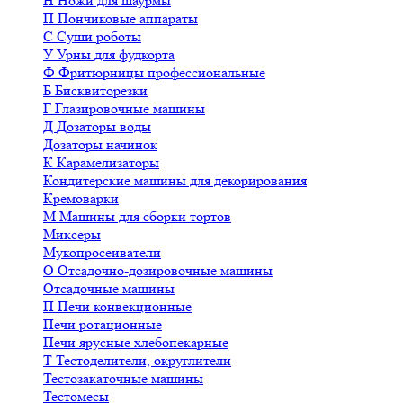
Н
Ножи для шаурмы
П
Пончиковые аппараты
С
Суши роботы
У
Урны для фудкорта
Ф
Фритюрницы профессиональные
Б
Бисквиторезки
Г
Глазировочные машины
Д
Дозаторы воды
Дозаторы начинок
К
Карамелизаторы
Кондитерские машины для декорирования
Кремоварки
М
Машины для сборки тортов
Миксеры
Мукопросеиватели
О
Отсадочно-дозировочные машины
Отсадочные машины
П
Печи конвекционные
Печи ротационные
Печи ярусные хлебопекарные
Т
Тестоделители, округлители
Тестозакаточные машины
Тестомесы