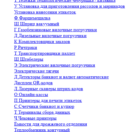
Т
Тележки технологические чебурашка / китаянка
У
Установка для приготовления рассолов и маринадов
Установка нанесения этикеток
Ф
Фаршемешалка
Ш
Шприц вакуумный
Г
Газобензиновые вилочные погрузчики
Д
Дизельные вилочные погрузчики
К
Комплектовщики заказов
Р
Ричтраки
Т
Транспортировщики паллет
Ш
Штабелеры
Э
Электрические вилочные погрузчики
Электрические тягачи
Д
Детекторы банкнот и валют автоматические
Дисплеи QR-кодов
Л
Лазерные сканеры штрих-кодов
О
Онлайн-кассы
П
Принтеры для печати этикеток
С
Счетчики банкнот и купюр
Т
Терминалы сбора данных
Ч
Чековые принтеры
Ёмкости для дрожжевого отделения
Теплообменник контурный