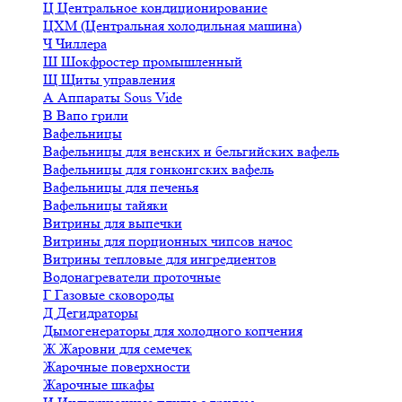
Ц
Центральное кондиционирование
ЦХМ (Центральная холодильная машина)
Ч
Чиллера
Ш
Шокфростер промышленный
Щ
Щиты управления
А
Аппараты Sous Vide
В
Вапо грили
Вафельницы
Вафельницы для венских и бельгийских вафель
Вафельницы для гонконгских вафель
Вафельницы для печенья
Вафельницы тайяки
Витрины для выпечки
Витрины для порционных чипсов начос
Витрины тепловые для ингредиентов
Водонагреватели проточные
Г
Газовые сковороды
Д
Дегидраторы
Дымогенераторы для холодного копчения
Ж
Жаровни для семечек
Жарочные поверхности
Жарочные шкафы