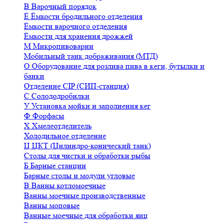
В
Варочный порядок
Ё
Ёмкости бродильного отделения
Ёмкости варочного отделения
Ёмкости для хранения дрожжей
М
Микропивоварни
Мобильный танк дображивания (МТД)
О
Оборудование для розлива пива в кеги, бутылки и
банки
Отделение CIP (СИП-станция)
С
Солододробилки
У
Установка мойки и заполнения кег
Ф
Форфасы
Х
Хмелеотделитель
Холодильное отделение
Ц
ЦКТ (Цилиндро-конический танк)
Столы для чистки и обработки рыбы
Б
Барные станции
Барные столы и модули угловые
В
Ванны котломоечные
Ванны моечные производственные
Ванны моповые
Ванные моечные для обработки яиц