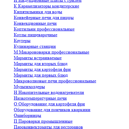
И
Индукционные плиты с грилем
К
Карамелизаторы кондитерские
Кипятильники для воды
Конвейерные печи для пиццы
Конвекционные печи
Коптильни профессиональные
Котлы пищеварочные
Коутеры
Кулинарные станции
М
Макароноварки профессиональные
Мармиты встраиваемые
Мармиты для вторых блюд
Мармиты для картофеля фри
Мармиты для первых блюд
Микроволновые печи профессиональные
Мультихолдеры
Н
Накопительные водонагреватели
Низкотемпературные печи
О
Оборудование для картофеля фри
Оборудование для пончиков кваркини
Ошиборницы
П
Пароварки промышленные
Пароконвектоматы для ресторанов