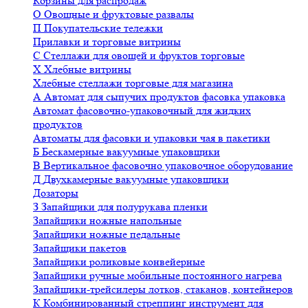
Корзины для распродаж
О
Овощные и фруктовые развалы
П
Покупательские тележки
Прилавки и торговые витрины
С
Стеллажи для овощей и фруктов торговые
Х
Хлебные витрины
Хлебные стеллажи торговые для магазина
А
Автомат для сыпучих продуктов фасовка упаковка
Автомат фасовочно-упаковочный для жидких
продуктов
Автоматы для фасовки и упаковки чая в пакетики
Б
Бескамерные вакуумные упаковщики
В
Вертикальное фасовочно упаковочное оборудование
Д
Двухкамерные вакуумные упаковщики
Дозаторы
З
Запайщики для полурукава пленки
Запайщики ножные напольные
Запайщики ножные педальные
Запайщики пакетов
Запайщики роликовые конвейерные
Запайщики ручные мобильные постоянного нагрева
Запайщики-трейсилеры лотков, стаканов, контейнеров
К
Комбинированный стреппинг инструмент для