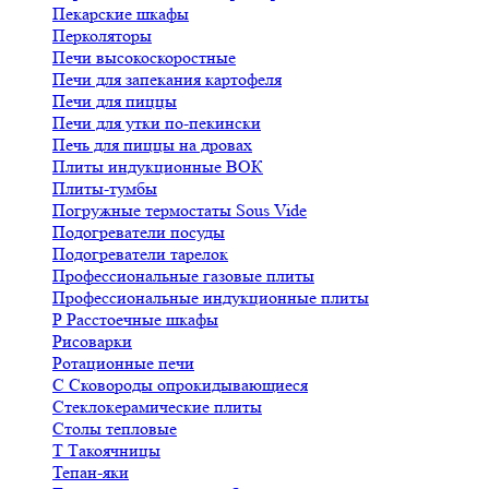
Пекарские шкафы
Перколяторы
Печи высокоскоростные
Печи для запекания картофеля
Печи для пиццы
Печи для утки по-пекински
Печь для пиццы на дровах
Плиты индукционные ВОК
Плиты-тумбы
Погружные термостаты Sous Vide
Подогреватели посуды
Подогреватели тарелок
Профессиональные газовые плиты
Профессиональные индукционные плиты
Р
Расстоечные шкафы
Рисоварки
Ротационные печи
С
Сковороды опрокидывающиеся
Стеклокерамические плиты
Столы тепловые
Т
Такоячницы
Тепан-яки