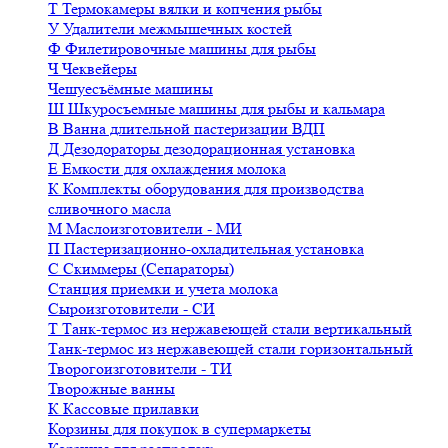
Т
Термокамеры вялки и копчения рыбы
У
Удалители межмышечных костей
Ф
Филетировочные машины для рыбы
Ч
Чеквейеры
Чешуесъёмные машины
Ш
Шкуросъемные машины для рыбы и кальмара
В
Ванна длительной пастеризации ВДП
Д
Дезодораторы дезодорационная установка
Е
Емкости для охлаждения молока
К
Комплекты оборудования для производства
сливочного масла
М
Маслоизготовители - МИ
П
Пастеризационно-охладительная установка
С
Скиммеры (Сепараторы)
Станция приемки и учета молока
Сыроизготовители - СИ
Т
Танк-термос из нержавеющей стали вертикальный
Танк-термос из нержавеющей стали горизонтальный
Творогоизготовители - ТИ
Творожные ванны
К
Кассовые прилавки
Корзины для покупок в супермаркеты