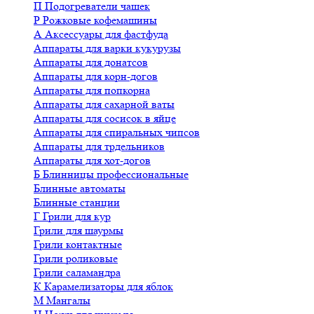
П
Подогреватели чашек
Р
Рожковые кофемашины
А
Аксессуары для фастфуда
Аппараты для варки кукурузы
Аппараты для донатсов
Аппараты для корн-догов
Аппараты для попкорна
Аппараты для сахарной ваты
Аппараты для сосисок в яйце
Аппараты для спиральных чипсов
Аппараты для трдельников
Аппараты для хот-догов
Б
Блинницы профессиональные
Блинные автоматы
Блинные станции
Г
Грили для кур
Грили для шаурмы
Грили контактные
Грили роликовые
Грили саламандра
К
Карамелизаторы для яблок
М
Мангалы