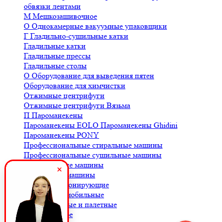
обвязки лентами
М
Мешкозашивочное
О
Однокамерные вакуумные упаковщики
Г
Гладильно-сушильные катки
Гладильные катки
Гладильные прессы
Гладильные столы
О
Оборудование для выведения пятен
Оборудование для химчистки
Отжимные центрифуги
Отжимные центрифуги Вязьма
П
Пароманекены
Пароманекены EOLO
Пароманекены Ghidini
Пароманекены PONY
Профессиональные стиральные машины
Профессиональные сушильные машины
С
Стиральные машины
Сушильные машины
Ш
Шкафы озонирующие
В
Весы автомобильные
Весы балочные и палетные
Весы для кофе