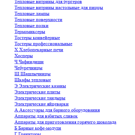
Тепловые витрины для бургеров
Тепловые витрины настольные для пиццы
Тепловые лампы
Тепловые поверхности
Тепловые полки
Термомиксеры
Тостеры конвейерные
Тостеры профессиональные
Х
Хлебопекарные печи
Хосперы
Ч
Чафиндиши
Чебуречницы
Ш
Шашлычницы
Шкафы тепловые
Э
Электрические казаны
Электрические плиты
Электрические тандыры
Электрические яйцеварки
А
Аксессуары для барного оборудования
Аппараты для взбитых сливок
Аппараты для приготовления горячего шоколада
Б
Барные кофе-модули
Г
Граниторы