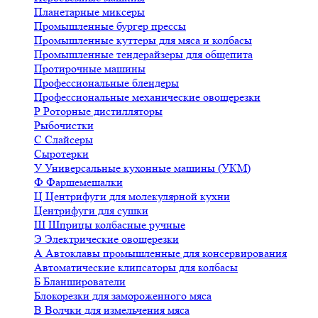
Планетарные миксеры
Промышленные бургер прессы
Промышленные куттеры для мяса и колбасы
Промышленные тендерайзеры для общепита
Протирочные машины
Профессиональные блендеры
Профессиональные механические овощерезки
Р
Роторные дистилляторы
Рыбочистки
С
Слайсеры
Сыротерки
У
Универсальные кухонные машины (УКМ)
Ф
Фаршемешалки
Ц
Центрифуги для молекулярной кухни
Центрифуги для сушки
Ш
Шприцы колбасные ручные
Э
Электрические овощерезки
А
Автоклавы промышленные для консервирования
Автоматические клипсаторы для колбасы
Б
Бланширователи
Блокорезки для замороженного мяса
В
Волчки для измельчения мяса