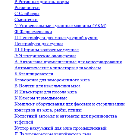
Р
Роторные дистилляторы
Рыбочистки
С
Слайсеры
Сыротерки
У
Универсальные кухонные машины (УКМ)
Ф
Фаршемешалки
Ц
Центрифуги для молекулярной кухни
Центрифуги для сушки
Ш
Шприцы колбасные ручные
Э
Электрические овощерезки
А
Автоклавы промышленные для консервирования
Автоматические клипсаторы для колбасы
Б
Бланширователи
Блокорезки для замороженного мяса
В
Волчки для измельчения мяса
И
Инъекторы для посола мяса
К
Камеры термодымовые
Комплект оборудования для фасовки и стерилизации
консервов из мяса, рыбы, птицы
Котлетный автомат и автоматы для производства
тефтелей
Куттер вакуумный для мяса промышленный
Л
Льдогенераторы чешуйчатого льда