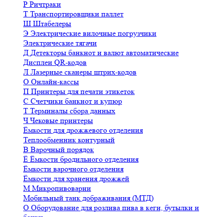
Р
Ричтраки
Т
Транспортировщики паллет
Ш
Штабелеры
Э
Электрические вилочные погрузчики
Электрические тягачи
Д
Детекторы банкнот и валют автоматические
Дисплеи QR-кодов
Л
Лазерные сканеры штрих-кодов
О
Онлайн-кассы
П
Принтеры для печати этикеток
С
Счетчики банкнот и купюр
Т
Терминалы сбора данных
Ч
Чековые принтеры
Ёмкости для дрожжевого отделения
Теплообменник контурный
В
Варочный порядок
Ё
Ёмкости бродильного отделения
Ёмкости варочного отделения
Ёмкости для хранения дрожжей
М
Микропивоварни
Мобильный танк дображивания (МТД)
О
Оборудование для розлива пива в кеги, бутылки и