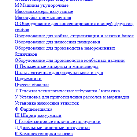
М
Машины укупорочные
Мясомассажеры вакуумные
Мясорубка промышленная
О
Оборудование для консервирования овощей, фруктов,
грибов
Оборудование для мойки, стерилизации и закатки банок
Оборудование для нанесения панировки
Оборудование для производства замороженных
блинчиков
Оборудование для производства колбасных изделий
П
Пельменные аппараты и минизаводы
Пилы ленточные для разделки мяса и туш
Подъемники
Прессы обвалки
Т
Тележки технологические чебурашка / китаянка
У
Установка для приготовления рассолов и маринадов
Установка нанесения этикеток
Ф
Фаршемешалка
Ш
Шприц вакуумный
Г
Газобензиновые вилочные погрузчики
Д
Дизельные вилочные погрузчики
К
Комплектовщики заказов