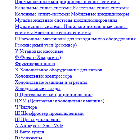
Промышленные кондиционеры и сплит-системы
Канальные сплит-системы
Кассетные сплит-системы
Колонные сплит-системы
Мобильные кондиционеры
Мультизональные системы кондиционирования
Мультисплит-системы
Напольно-потолочные сплит-
системы
Настенные сплит-системы
Р
Расходные материалы для холодильного оборудования
Рессиверный узел (рессивер)
У
Установки насосные
Ф
Фреон (Хладагент)
Фруктохранилища
Х
Холодильное оборудование для катков
Холодильные компрессора
Холодильные машины и агрегаты
Холодильные склады
Ц
Центральное кондиционирование
ЦХМ (Центральная холодильная машина)
Ч
Чиллера
Ш
Шокфростер промышленный
Щ
Щиты управления
А
Аппараты Sous Vide
В
Вапо грили
Вафельницы