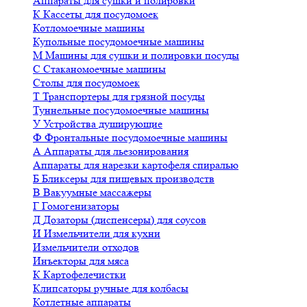
Аппараты для сушки и полировки
К
Кассеты для посудомоек
Котломоечные машины
Купольные посудомоечные машины
М
Машины для сушки и полировки посуды
С
Стаканомоечные машины
Столы для посудомоек
Т
Транспортеры для грязной посуды
Туннельные посудомоечные машины
У
Устройства душирующие
Ф
Фронтальные посудомоечные машины
А
Аппараты для льезонирования
Аппараты для нарезки картофеля спиралью
Б
Бликсеры для пищевых производств
В
Вакуумные массажеры
Г
Гомогенизаторы
Д
Дозаторы (диспенсеры) для соусов
И
Измельчители для кухни
Измельчители отходов
Инъекторы для мяса
К
Картофелечистки
Клипсаторы ручные для колбасы
Котлетные аппараты