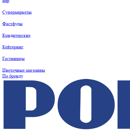
Бар
Супермаркеты
Фастфуды
Кондитерские
Кейтеринг
Гостиницы
Цветочные магазины
По бренду