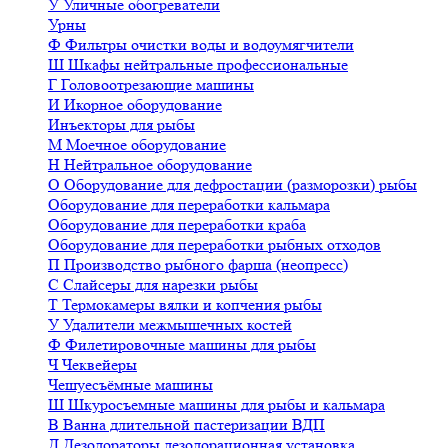
У
Уличные обогреватели
Урны
Ф
Фильтры очистки воды и водоумягчители
Ш
Шкафы нейтральные профессиональные
Г
Головоотрезающие машины
И
Икорное оборудование
Инъекторы для рыбы
М
Моечное оборудование
Н
Нейтральное оборудование
О
Оборудование для дефростации (разморозки) рыбы
Оборудование для переработки кальмара
Оборудование для переработки краба
Оборудование для переработки рыбных отходов
П
Производство рыбного фарша (неопресс)
С
Слайсеры для нарезки рыбы
Т
Термокамеры вялки и копчения рыбы
У
Удалители межмышечных костей
Ф
Филетировочные машины для рыбы
Ч
Чеквейеры
Чешуесъёмные машины
Ш
Шкуросъемные машины для рыбы и кальмара
В
Ванна длительной пастеризации ВДП
Д
Дезодораторы дезодорационная установка