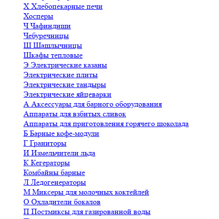
Х
Хлебопекарные печи
Хосперы
Ч
Чафиндиши
Чебуречницы
Ш
Шашлычницы
Шкафы тепловые
Э
Электрические казаны
Электрические плиты
Электрические тандыры
Электрические яйцеварки
А
Аксессуары для барного оборудования
Аппараты для взбитых сливок
Аппараты для приготовления горячего шоколада
Б
Барные кофе-модули
Г
Граниторы
И
Измельчители льда
К
Кегераторы
Комбайны барные
Л
Ледогенераторы
М
Миксеры для молочных коктейлей
О
Охладители бокалов
П
Постмиксы для газированной воды