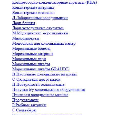
Компрессорно-конденсаторные агрегаты (ККА)
Кондитерские витрины
Кондитерские стеллажи
Л
Лабораторные холодильники
Лари бонеты
Лари холодильные открытые
М
Медицинские морозильники
Микромаркеты
Моноблоки для холодильных камер
Морозильные бонеты
Морозильные витрины
Морозильные лари
Морозильные шкафы
Морозильные шкафы GRAUDE
Н
Настенные холодильные витрины
О
Охладители для бутылок
П
Поверхности охлаждаемые
Покупка б/у холодильного оборудования
Прилавки холодильные мясные
Продуктоматы
Р
Рыбные витрины
С
Салат-бары