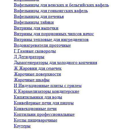
Вафельницы для венских и бельгийских вафель
Вафельницы для гонконгских вафель
Вафельницы для печенья
Вафельницы тайяки
Витрины для выпечки
Витрины для порционных чипсов начос
Витрины тепловые для ингредиентов
Водонагреватели проточные
Г
Газовые сковороды
Д
Дегидраторы
Дымогенераторы для холодного копчения
Ж
Жаровни для семечек
Жарочные поверхности
Жарочные шкафы
И
Индукционные плиты с грилем
К
Карамелизаторы кондитерские
Кипятильники для воды
Конвейерные печи для пиццы
Конвекционные печи
Коптильни профессиональные
Котлы пищеварочные
Коутеры