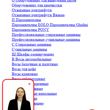
О
Оборудование для выведения пятен
Оборудование для химчистки
Отжимные центрифуги
Отжимные центрифуги Вязьма
П
Пароманекены
Пароманекены EOLO
Пароманекены Ghidini
Пароманекены PONY
Профессиональные стиральные машины
Профессиональные сушильные машины
С
Стиральные машины
Сушильные машины
Ш
Шкафы озонирующие
В
Весы автомобильные
Весы балочные и палетные
Весы для кофе
Весы крановые
Весы лабораторные
Весы платформенные
Весы порционные
Весы товарные напольные
Весы торговые
К
Комплектующие