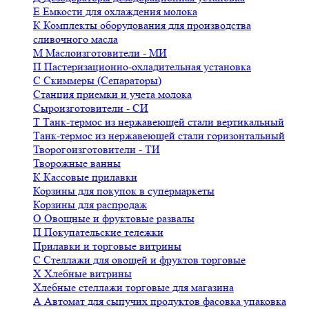
Е
Емкости для охлаждения молока
К
Комплекты оборудования для производства
сливочного масла
М
Маслоизготовители - МИ
П
Пастеризационно-охладительная установка
С
Скиммеры (Сепараторы)
Станция приемки и учета молока
Сыроизготовители - СИ
Т
Танк-термос из нержавеющей стали вертикальный
Танк-термос из нержавеющей стали горизонтальный
Творогоизготовители - ТИ
Творожные ванны
К
Кассовые прилавки
Корзины для покупок в супермаркеты
Корзины для распродаж
О
Овощные и фруктовые развалы
П
Покупательские тележки
Прилавки и торговые витрины
С
Стеллажи для овощей и фруктов торговые
Х
Хлебные витрины
Хлебные стеллажи торговые для магазина
А
Автомат для сыпучих продуктов фасовка упаковка