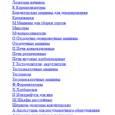
Дозаторы начинок
К
Карамелизаторы
Кондитерские машины для декорирования
Кремоварки
М
Машины для сборки тортов
Миксеры
Мукопросеиватели
О
Отсадочно-дозировочные машины
Отсадочные машины
П
Печи конвекционные
Печи ротационные
Печи ярусные хлебопекарные
Т
Тестоделители, округлители
Тестозакаточные машины
Тестомесы
Тестораскаточные машины
Ф
Ферментаторы
Х
Хлеборезки
Ц
Центрифуги для яиц
Ш
Шкафы расстойные
Шприцы-дозаторы кондитерские
А
Аксессуары для посудомоечного оборудования