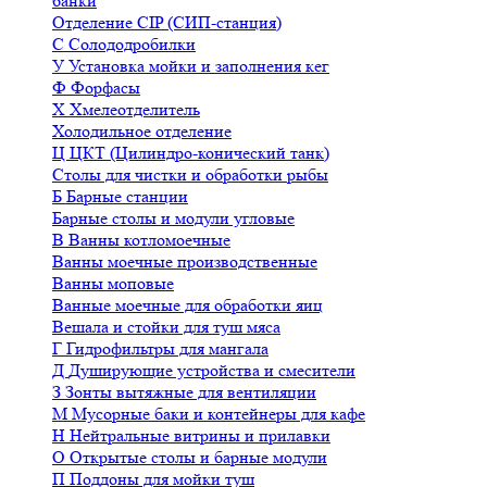
банки
Отделение CIP (СИП-станция)
С
Солододробилки
У
Установка мойки и заполнения кег
Ф
Форфасы
Х
Хмелеотделитель
Холодильное отделение
Ц
ЦКТ (Цилиндро-конический танк)
Столы для чистки и обработки рыбы
Б
Барные станции
Барные столы и модули угловые
В
Ванны котломоечные
Ванны моечные производственные
Ванны моповые
Ванные моечные для обработки яиц
Вешала и стойки для туш мяса
Г
Гидрофильтры для мангала
Д
Душирующие устройства и смесители
З
Зонты вытяжные для вентиляции
М
Мусорные баки и контейнеры для кафе
Н
Нейтральные витрины и прилавки
О
Открытые столы и барные модули
П
Поддоны для мойки туш