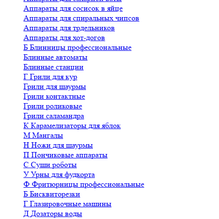
Аппараты для сосисок в яйце
Аппараты для спиральных чипсов
Аппараты для трдельников
Аппараты для хот-догов
Б
Блинницы профессиональные
Блинные автоматы
Блинные станции
Г
Грили для кур
Грили для шаурмы
Грили контактные
Грили роликовые
Грили саламандра
К
Карамелизаторы для яблок
М
Мангалы
Н
Ножи для шаурмы
П
Пончиковые аппараты
С
Суши роботы
У
Урны для фудкорта
Ф
Фритюрницы профессиональные
Б
Бисквиторезки
Г
Глазировочные машины
Д
Дозаторы воды